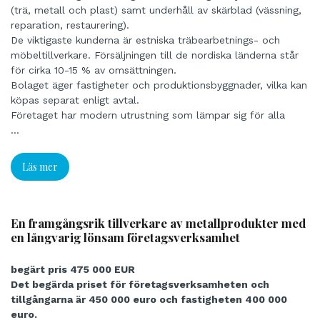
(trä, metall och plast) samt underhåll av skärblad (vässning,
reparation, restaurering).
De viktigaste kunderna är estniska träbearbetnings- och
möbeltillverkare. Försäljningen till de nordiska länderna står
för cirka 10-15 % av omsättningen.
Bolaget äger fastigheter och produktionsbyggnader, vilka kan
köpas separat enligt avtal.
Företaget har modern utrustning som lämpar sig för alla
processer. Anläggningstillgångarna är värda mer än 2 miljoner
...
euro.
Baserat på den befintliga produktionsbasen och erfarenheten
Läs mer
är det ett utmärkt tillfälle att gå från produktion av skärblad
för träindustrin till skärblad för plast- och metallindustrin
och att expandera till de nordiska länderna.
En framgångsrik tillverkare av metallprodukter med
en långvarig lönsam företagsverksamhet
begärt pris 475 000 EUR
Det begärda priset för företagsverksamheten och
tillgångarna är 450 000 euro och fastigheten 400 000
euro.