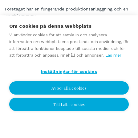
Företaget har en fungerande produktionsanläggning och en
kunnig personal.
Dess verksamhet är lönsam och det har en lång och
Om cookies på denna webbplats
framgångsrik historia.
Företaget är välkänt i sin egen sektor och det har ett gott
Vi använder cookies för att samla in och analysera
rykte på marknaden.
information om webbplatsens prestanda och användning, för
Dess produktionskapacitet möjliggör minst ett dubblande av
att förbättra funktioner kopplade till sociala medier och för
volymen utan tilläggsinvesteringar.
att förbättra och anpassa innehåll och annonser.
Läs mer
Inställningar för cookies
Läs mer
Avböj alla cookies
Tillverkare och planerare av maskiner, utrustning
Tillåt alla cookies
och containersystem med lång historia
begärt pris 1 500 000 EUR
inkluderar mark och produktionsbyggnader
Ett företag som tillhandahåller maskinverkstadsindustri och