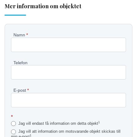
Mer information om objektet
Pyydä
Namn
*
lisätietoja
kohteesta
Telefon
SV
E-post
*
*
1
Jag vill endast få information om detta objekt
Jag vill att information om motsvarande objekt skickas till
1
min e-post