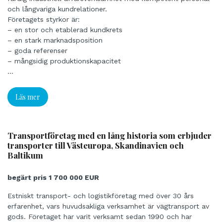
och långvariga kundrelationer.
Företagets styrkor är:
– en stor och etablerad kundkrets
– en stark marknadsposition
– goda referenser
– mångsidig produktionskapacitet
– snabba och pålitliga leveranser
...
– ett välfungerande nätverk av underleverantörer
– kompetent och utvecklingsinriktad personal samt
Läs mer
– förmåga att hantera stora och tunga föremål.
Kundkretsen består av välkända aktörer inom metall- och
byggbranschen.
Marknadsutsikterna för branschen är positiva, och
Transportföretag med en lång historia som erbjuder
transporter till Västeuropa, Skandinavien och
affärsverksamheten anses ha en betydande tillväxtpotential
Baltikum
om man gör rätt investeringar och bedriver en aktiv
försäljning.
begärt pris 1 700 000 EUR
Estniskt transport- och logistikföretag med över 30 års
erfarenhet, vars huvudsakliga verksamhet är vägtransport av
gods. Företaget har varit verksamt sedan 1990 och har