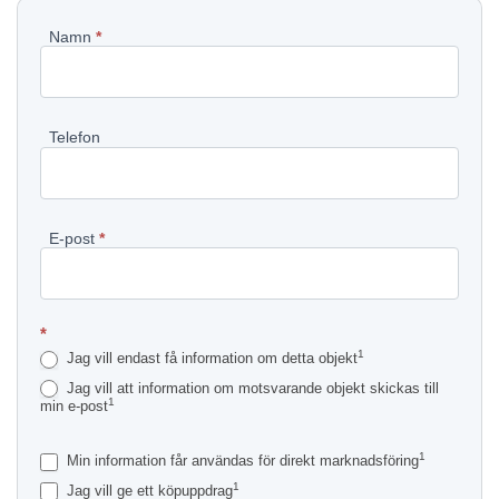
Pyydä
Namn
*
lisätietoja
kohteesta
Telefon
SV
E-post
*
*
1
Jag vill endast få information om detta objekt
Jag vill att information om motsvarande objekt skickas till
1
min e-post
1
Min information får användas för direkt marknadsföring
1
Jag vill ge ett köpuppdrag