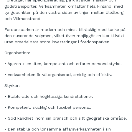
Företaget har specialiserat sig på krävande maskin- och
godstransporter. Verksamheten omfattar hela Finland, med
tyngdpunkten på den västra sidan av linjen mellan Uleåborg
och Villmanstrand.
Fordonsparken är modern och minst tillräcklig med tanke på
den nuvarande volymen, vilket även möjliggör en klar tillväxt
utan omedelbara stora investeringar i fordonsparken.
Organisation:
• Ägaren + en liten, kompetent och erfaren personalstyrka.
• Verksamheten är välorganiserad, smidig och effektiv.
Styrkor:
• Etablerade och högklassiga kundrelationer.
• Kompetent, skicklig och flexibel personal.
• God kändhet inom sin bransch och sitt geografiska område.
• Den stabila och lönsamma affärsverksamheten i sin