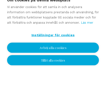
Om cookies på denna webbplats
Vi använder cookies för att samla in och analysera
information om webbplatsens prestanda och användning, för
Allt
Ajankohtaista
Yrityskaupat - Referenssejä
att förbättra funktioner kopplade till sociala medier och för
att förbättra och anpassa innehåll och annonser.
Läs mer
Tapahtumat
Inställningar för cookies
Avböj alla cookies
Tillåt alla cookies
Jag vill bli kontaktad
Jag vill bli kontaktad
Välj plats och lämna ditt nummer eller e-
postadress och vi kontaktar dig!
Yhteydenottopyyntö