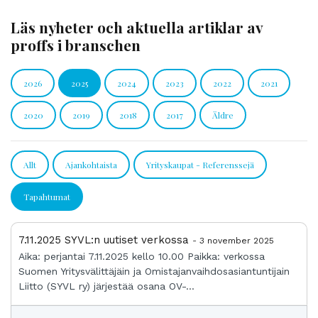
Läs nyheter och aktuella artiklar av
proffs i branschen
2026
2025
2024
2023
2022
2021
2020
2019
2018
2017
Äldre
Allt
Ajankohtaista
Yrityskaupat - Referenssejä
Tapahtumat
7.11.2025 SYVL:n uutiset verkossa
- 3 november 2025
Aika: perjantai 7.11.2025 kello 10.00 Paikka: verkossa
Suomen Yritysvälittäjäin ja Omistajanvaihdosasiantuntijain
Liitto (SYVL ry) järjestää osana OV-...