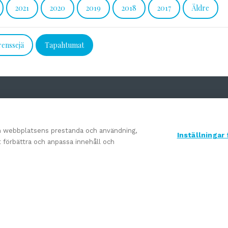
2021
2020
2019
2018
2017
Äldre
renssejä
Tapahtumat
om webbplatsens prestanda och användning,
Inställningar
tt förbättra och anpassa innehåll och