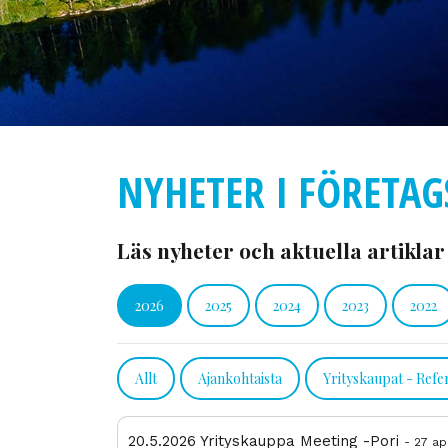
NYHETER I FÖRETAG
Läs nyheter och aktuella artiklar
2026
2025
2024
2023
2022
Allt
Ajankohtaista
Yrityskaupat - Refe
20.5.2026 Yrityskauppa Meeting -Pori
- 27 ap