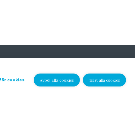
Avböj alla cookies
 för cookies
Tillåt alla cookies
Jag vill bli kontaktad
Jag vill bli kontaktad
Välj plats och lämna ditt nummer eller e-
postadress och vi kontaktar dig!