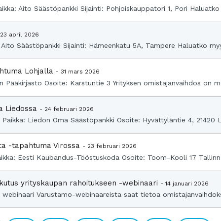
aikka: Aito Säästöpankki Sijainti: Pohjoiskauppatori 1, Pori Haluatko
 23 april 2026
ka: Aito Säästöpankki Sijainti: Hämeenkatu 5A, Tampere Haluatko myy
ahtuma Lohjalla
- 31 mars 2026
an Pääkirjasto Osoite: Karstuntie 3 Yrityksen omistajanvaihdos on 
ma Liedossa
- 24 februari 2026
00 Paikka: Liedon Oma Säästöpankki Osoite: Hyvättyläntie 4, 21420 
asta -tapahtuma Virossa
- 23 februari 2026
aikka: Eesti Kaubandus-Tööstuskoda Osoite: Toom-Kooli 17 Tallinn 
aikutus yrityskaupan rahoitukseen -webinaari
- 14 januari 2026
kka: webinaari Varustamo-webinaareista saat tietoa omistajanvaihdok