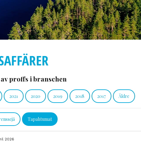
SAFFÄRER
 av proffs i branschen
2021
2020
2019
2018
2017
Äldre
renssejä
Tapahtumat
ril 2026