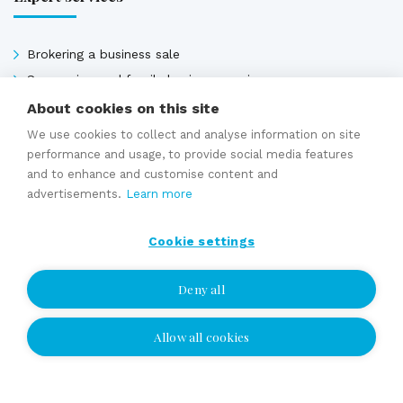
Brokering a business sale
Succession and family business services
Valuation
About cookies on this site
Selling price estimate
We use cookies to collect and analyse information on site
Sales contracts
performance and usage, to provide social media features
and to enhance and customise content and
advertisements.
Learn more
Expert services
Cookie settings
Deny all
Allow all cookies
I wish to be contacted
I wish to be contacted