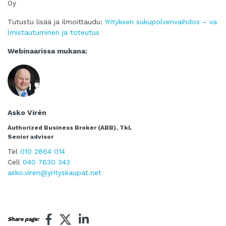
Oy
Tutustu lisää ja ilmoittaudu:
Yrityksen sukupolvenvaihdos – va
lmistautuminen ja toteutus
Webinaarissa mukana:
Asko Virén
Authorized Business Broker (ABB), TkL
Senior advisor
Tel
010 2864 014
Cell
040 7630 343
asko.viren@yrityskaupat.net
Share page: