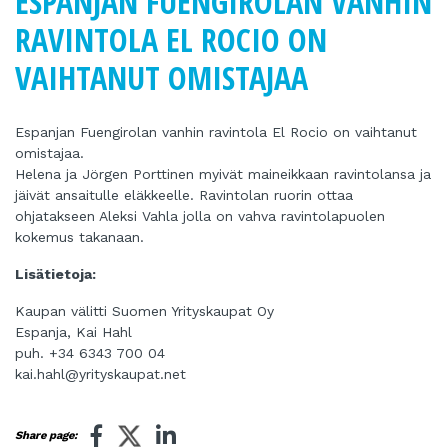
ESPANJAN FUENGIROLAN VANHIN
RAVINTOLA EL ROCIO ON
VAIHTANUT OMISTAJAA
Espanjan Fuengirolan vanhin ravintola El Rocio on vaihtanut
omistajaa.
Helena ja Jörgen Porttinen myivät maineikkaan ravintolansa ja
jäivät ansaitulle eläkkeelle. Ravintolan ruorin ottaa
ohjatakseen Aleksi Vahla jolla on vahva ravintolapuolen
kokemus takanaan.
Lisätietoja:
Kaupan välitti Suomen Yrityskaupat Oy
Espanja, Kai Hahl
puh. +34 6343 700 04
kai.hahl@yrityskaupat.net
Share page: