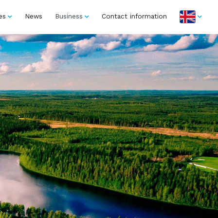
es
News
Business
Contact information