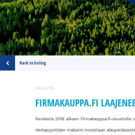
Back to listing
24.4.2018
FIRMAKAUPPA.FI LAAJENE
Keväästä 2018 alkaen Firmakauppa.fi-sivustolle v
Hintapyyntöjen maksimi nostetaan alkuperäisest