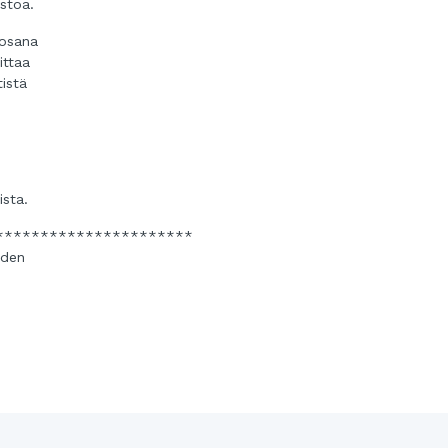
stoa.
 osana
ittaa
tistä
ista.
**********************
iden