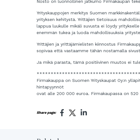
Nosto on luonnollinen jatkumo Firmakaupan tekemä
Yrityskauppojen merkitys Suomen markkinakentällä
yrityksen kehitystä. Yrittäjien tietoisuus mahdoll
lappua luukulle mikäli suvusta ei löydy yrityksell
enemmän tukea ja luoda mahdollisuuksia yritysten
Yrittäjien ja yrittäjämielisten kiinnostus Firmaka
sopivaa että vastaamme tähän nostamalla sivust
Ja mikä parasta, tämä positiivinen muutos ei tul
************************************
Firmakauppa on Suomen Yrityskaupat Oy:n ylläpitä
hintapyynnöt
ovat alle 200 000 euroa. Firmakaupassa on 520 m
Share page: