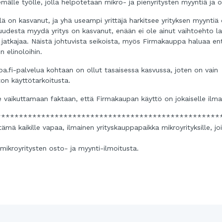
lle työlle, jolla helpotetaan mikro- ja pienyritysten myyntiä ja o
 on kasvanut, ja yhä useampi yrittäjä harkitsee yrityksen myyntiä
isuudesta myydä yritys on kasvanut, enään ei ole ainut vaihtoehto la
e jatkajaa. Näistä johtuvista seikoista, myös Firmakauppa haluaa en
 elinoloihin.
uppa.fi-palvelua kohtaan on ollut tasaisessa kasvussa, joten on vain
on käyttötarkoitusta.
e vaikuttamaan faktaan, että Firmakaupan käyttö on jokaiselle ilma
**************************************************
mä kaikille vapaa, ilmainen yrityskauppapaikka mikroyrityksille, jo
ikroyritysten osto- ja myynti-ilmoitusta.