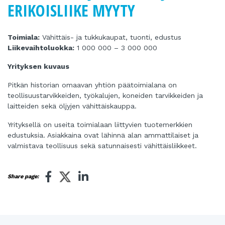
ERIKOISLIIKE MYYTY
Toimiala:
Vähittäis- ja tukkukaupat, tuonti, edustus
Liikevaihtoluokka:
1 000 000 – 3 000 000
Yrityksen kuvaus
Pitkän historian omaavan yhtiön päätoimialana on
teollisuustarvikkeiden, työkalujen, koneiden tarvikkeiden ja
laitteiden sekä öljyjen vähittäiskauppa.
Yrityksellä on useita toimialaan liittyvien tuotemerkkien
edustuksia. Asiakkaina ovat lähinnä alan ammattilaiset ja
valmistava teollisuus sekä satunnaisesti vähittäisliikkeet.
Share page: