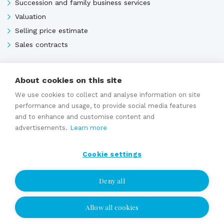
Succession and family business services
Valuation
Selling price estimate
Sales contracts
About cookies on this site
Expert services
We use cookies to collect and analyse information on site
performance and usage, to provide social media features
and to enhance and customise content and
advertisements.
Learn more
Cookie settings
Deny all
Allow all cookies
I wish to be contacted