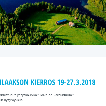
LAAKSON KIERROS 19-27.3.2018
 onnistunut yrityskauppa? Mikä on karhunluola?
n kysymyksiin.