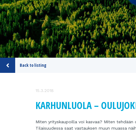
Back to listing
15.3.2018
KARHUNLUOLA – OULUJOKI
Miten yrityskaupoilla voi kasvaa? Miten tehdään
Tilaisuudessa saat vastauksen muun muassa näihi