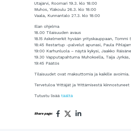
Utajärvi, Roomari 19.3. klo 18:00
Muhos, Yläkoulu 26.3. klo 18:00
Vaala, Kunnantalo 27.3. klo 18:00
Illan ohjelma
18.00 Tilaisuuden avaus
18.15 Askelmerkit hyvään yrityskauppaan, Tommi 
18:45 Restartup -palvelut apunasi, Paula Pihlaja
19:00 Karhunluola – näytä kykysi, Jaakko Räisäne
19.30 Vapputapahtuma Muhoksella, Taija Jyrkäs
19:45 Päätös
Tilaisuudet ovat maksuttomia ja kaikille avoimia.
Tervetuloa Yrittäjät ja Yrittämisestä kiinnostunee
Tutustu lisää
täältä
Share page: