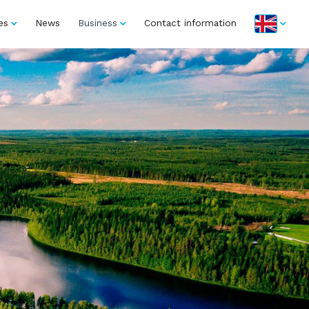
es
News
Business
Contact information