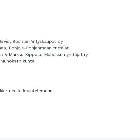
Sirviö, Suomen Yrityskaupat oy
maa, Pohjois-Pohjanmaan Yrittäjät
n & Markku Kippola, Muhoksen yrittäjät ry
, Muhoksen kunta
t kiertueelle kuuntelemaan!