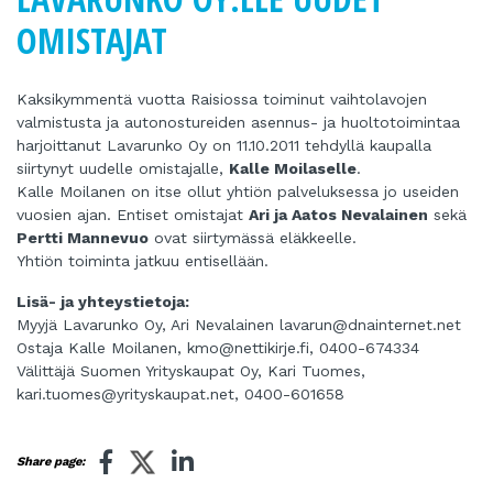
OMISTAJAT
Kaksikymmentä vuotta Raisiossa toiminut vaihtolavojen
valmistusta ja autonostureiden asennus- ja huoltotoimintaa
harjoittanut Lavarunko Oy on 11.10.2011 tehdyllä kaupalla
siirtynyt uudelle omistajalle,
Kalle Moilaselle
.
Kalle Moilanen on itse ollut yhtiön palveluksessa jo useiden
vuosien ajan. Entiset omistajat
Ari ja Aatos Nevalainen
sekä
Pertti Mannevuo
ovat siirtymässä eläkkeelle.
Yhtiön toiminta jatkuu entisellään.
Lisä- ja yhteystietoja:
Myyjä Lavarunko Oy, Ari Nevalainen
lavarun@dnainternet.net
Ostaja Kalle Moilanen,
kmo@nettikirje.fi
, 0400-674334
Välittäjä Suomen Yrityskaupat Oy, Kari Tuomes,
kari.tuomes@yrityskaupat.net
, 0400-601658
Share page: