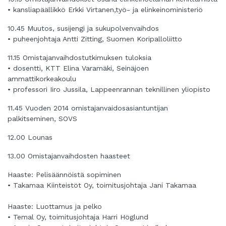
• kansliapäällikkö Erkki Virtanen,työ- ja elinkeinoministeriö
10.45 Muutos, susijengi ja sukupolvenvaihdos
• puheenjohtaja Antti Zitting, Suomen Koripalloliitto
11.15 Omistajanvaihdostutkimuksen tuloksia
• dosentti, KTT Elina Varamäki, Seinäjoen
ammattikorkeakoulu
• professori Iiro Jussila, Lappeenrannan teknillinen yliopisto
11.45 Vuoden 2014 omistajanvaidosasiantuntijan
palkitseminen, SOVS
12.00 Lounas
13.00 Omistajanvaihdosten haasteet
Haaste: Pelisäännöistä sopiminen
• Takamaa Kiinteistöt Oy, toimitusjohtaja Jani Takamaa
Haaste: Luottamus ja pelko
• Temal Oy, toimitusjohtaja Harri Höglund