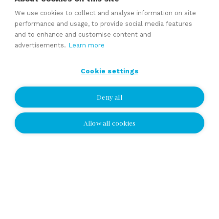
We use cookies to collect and analyse information on site
Instructions for selling and buying
performance and usage, to provide social media features
and to enhance and customise content and
advertisements.
Learn more
Expert services
Cookie settings
Brokering a business sale
Succession and family business services
Deny all
Valuation
Allow all cookies
Selling price estimate
I wish to be contacted
Sales contracts
I wish to be contacted
Expert services
Select location and leave your number or
email address, and we'll contact you!
Yhteydenottopyyntö