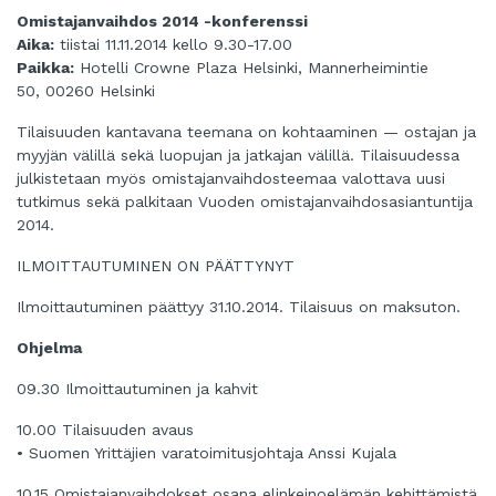
Omistajanvaihdos 2014 -konferenssi
Aika:
tiistai 11.11.2014 kello 9.30-17.00
Paikka:
Hotelli Crowne Plaza Helsinki, Mannerheimintie
50, 00260 Helsinki
Tilaisuuden kantavana teemana on kohtaaminen — ostajan ja
myyjän välillä sekä luopujan ja jatkajan välillä. Tilaisuudessa
julkistetaan myös omistajanvaihdosteemaa valottava uusi
tutkimus sekä palkitaan Vuoden omistajanvaihdosasiantuntija
2014.
ILMOITTAUTUMINEN ON PÄÄTTYNYT
Ilmoittautuminen päättyy 31.10.2014. Tilaisuus on maksuton.
Ohjelma
09.30 Ilmoittautuminen ja kahvit
10.00 Tilaisuuden avaus
• Suomen Yrittäjien varatoimitusjohtaja Anssi Kujala
10.15 Omistajanvaihdokset osana elinkeinoelämän kehittämistä