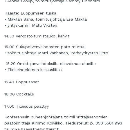
• Aronia Group, toimitusjohtaja Sammy Lindholm
Haaste: Luopumisen tuska
• Mäkilän Saha, toimitusjohtaja Esa Mäkilä
• yrityskummi Matti Viksten
14.30 Verkostoitumistauko, kahvit
15.00 Sukupolvenvaihdosten pato murtuu
• toimitusjohtaja Matti Vanhanen, Perheyritysten liitto
15.20 Omistajanvaihdoksilla elinvoimaa alueille
• Elinkeinoelämän keskusliitto
15.40 Loppusanat
16.00 Cocktails
17.00 Tilaisuus päättyy
Konferenssin puheenjohtajana toimii Yrittäjäsanomien
päätoimittaja Kimmo Koivikko.
Tiedustelut: p. 050 5501 993
tai
mika.haavisto@yrittajat.fi