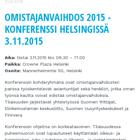
21.9.2015
OMISTAJANVAIHDOS 2015 -
KONFERENSSI HELSINGISSÄ
3.11.2015
Aika:
tiistai 3.11.2015 klo 09.30 – 17.00
Paikka:
Crowne Plaza Helsinki
Osoite:
Mannerheimintie 50, Helsinki
Konferenssin kohderyhmänä ovat omistajanvaihdosten
parissa työskentelevät asiantuntijat sekä henkilöt, jotka oman
työnsä kautta voivat edistää omistajanvaihdoksia.
Tilaisuuden järjestävät yhteistyössä Suomen Yrittäjät,
Elinkeinoelämän keskusliitto, Suomen Uusyrityskeskukset ja
Finnvera
Konferenssin ohjelma on korkeatasoinen. Tilaisuudessa
puheenvuoron ovat lupautuneet käyttämään oikeus- ja
työministeri Juha Lindströn ja liikenne- ja vietintäministeri