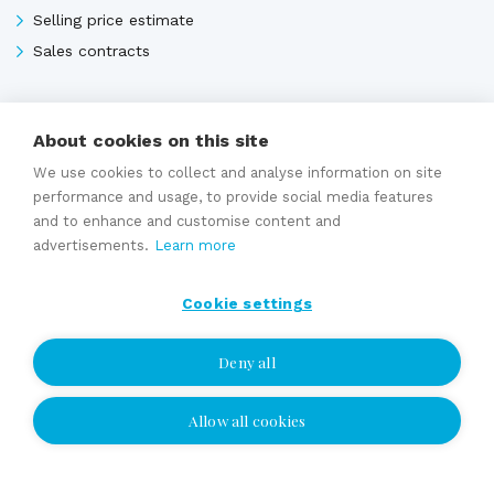
Selling price estimate
Sales contracts
Expert services
About cookies on this site
We use cookies to collect and analyse information on site
performance and usage, to provide social media features
and to enhance and customise content and
advertisements.
Learn more
Cookie settings
Deny all
Allow all cookies
I wish to be contacted