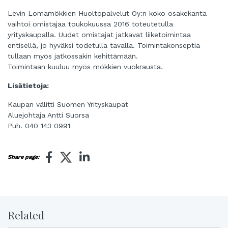
Levin Lomamökkien Huoltopalvelut Oy:n koko osakekanta
vaihtoi omistajaa toukokuussa 2016 toteutetulla
yrityskaupalla. Uudet omistajat jatkavat liiketoimintaa
entisellä, jo hyväksi todetulla tavalla. Toimintakonseptia
tullaan myös jatkossakin kehittämään.
Toimintaan kuuluu myös mökkien vuokrausta.
Lisätietoja:
Kaupan välitti Suomen Yrityskaupat
Aluejohtaja Antti Suorsa
Puh. 040 143 0991
Share page:
Related