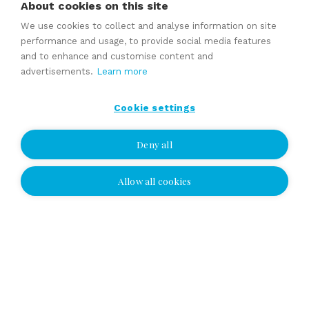
About cookies on this site
We use cookies to collect and analyse information on site
performance and usage, to provide social media features
Share page:
and to enhance and customise content and
advertisements.
Learn more
Cookie settings
Related
Deny all
Instructions for business sales and acquisitions
Allow all cookies
I wish to be contacted
Taxation in sales and business acquisitions
I wish to be contacted
Valuation of a business
Selling price estimate
Select location and leave your number or
email address, and we'll contact you!
Yhteydenottopyyntö