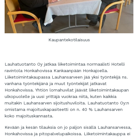
Kaupantekotilaisuus
Lauhatuotanto Oy jatkaa liiketoimintaa normaalisti Hotelli
ravintola Honkahovissa Kankaanpään Honkajoella.
Liiketoimintakaupassa Lauhansarveen jää yksi työntekijä ns.
vanhana työntekijänä ja muut työntekijät jatkavat
Honkahovissa. Yhtiön lomahuvilat jäävät liiketoimintakaupan
ulkopuolelle ja uusi yrittäjä vuokraa niitä, kuten kaikkia
muitakin Lauhansarven sijoitushuviloita. Lauhatuotanto Oy:n
omistama majoituskapasiteetti on n. 40 % Lauhansarven
koko majoituskannasta.
Kevään ja kesän tilauksia on jo paljon sisällä Lauhansarvessa,
Honkahovissa ja pitopalvelupaikoissa. Liiketoimintakauppa ei