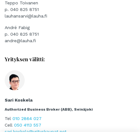
Teppo Toivanen
p. 040 825 8751
lauhansarvi@lauha.fi
André Fabig
p. 040 825 8751
andre@lauha.fi
Yrityksen välitti:
Sari Koskela
Authorized Business Broker (ABB), Seinäjoki
Tel
010 2864 027
Cell
050 4113 557
sari.koskela@yrityskaupat.net