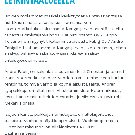
Isojoen molemmat matkailukeskittymät vaihtavat yrittäjää
huhtikuun alusta alkaen, kun Lauhansarven
luontomatkailukeskuksessa ja Kangasjärven leirintäalueella
tapahtuu omistajanvaihdos. Lauhatuotanto Oy / Teppo
Toivanen on myynyt liiketoimintakaupalla Fabig Oy / Andre
Fabigille Lauhansarven ja Kangasjärven liiketoiminnan, johon
sisältyy kalustoa sekä voimassa olevat sisäiset
yhteistyösopimukset.
Andre Fabig on saksalaistaustainen keittiömestari ja asunut
Porin Noormarkussa jo 25 vuoden ajan. Perheeseen kuuluu
rehtorina toimiva vaimo ja kolme aikuista lasta. Andren
työpaikkoja on ollut mm. Ahlströmin klubi Noormarkussa,
jossa hän toiminut keittiömestarina ja viimeiseksi ravintola
Mekani Porissa.
Isojoen kunta, paikkojen omistajana on allekirjoittanut
paikoista vuokra ja käyttösopimukset. Vuokrasopimus ja
liiketoimintakauppa on allekirjoitettu 4.3.2025
Lauhansarvessa.