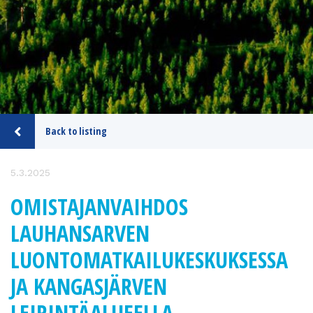
Back to listing
5.3.2025
OMISTAJANVAIHDOS
LAUHANSARVEN
LUONTOMATKAILUKESKUKSESSA
JA KANGASJÄRVEN
LEIRINTÄALUEELLA