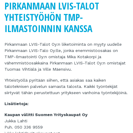
PIRKANMAAN LVIS-TALOT
YHTEISTYÖHÖN TMP-
ILMASTOINNIN KANSSA
Pirkanmaan LVIS-Talot Oy:n liiketoiminta on myyty uudelle
Pirkanmaan LVIS-Talo Oy:lle, jonka enemmistöosakas on
TMP-Ilmastointi Oy:n omistaja Mika Kotakorpi ja
vähemmistöosakkaina Pirkanmaan LVIS-Talot Oy:n omistajat
Tuomas Vihtiälä ja Ville Mäensivu.
Yhteistyöllä pyritään siihen, että asiakas saa kaiken
taloteknisen palvelun samasta talosta. Kaikki työntekijät
siirtyvät tähän perustettuun yritykseen vanhoina työntekijöinä.
Lisätietoja:
Kaupan välitti Suomen Yrityskaupat Oy
Jukka Lahti
Puh. 050 336 9559