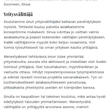
Suomeen, Sinua
Yritysvälittäjä
Koulutamme sinut yritysvälittäjäksi kattavan perehdytyksen
myöstä. Tehtäviisi kuuluu palvella asiakkaitamme
konseptimme mukaisesti. Sinua odottaa jo osittain valmis
asiakaskunta ja pääset kokeneiden välittäjien perehdytykseen.
Kaikki välittäjämme myyvät koko ketjun osaamista. Voit
toimia työsuhteisesti tai oman yrityksen kautta yrittäjänä.
Menestyäksesi tehtävässä sinun tulee ymmärtää
yritystaloutta, seurata sitä aktiivisesti ja mielellään olet itsekin
toiminut yrittäjänä. Olet tuloshakuinen, myyntihenkinen ja
vastuuta ottava. Viihdyt nopeatempoisessa työympäristössä
ja edistät ripeästi montaa projektia samanaikaisesti. Työ on
luottamukselliseen asiakassuhteeseen perustuvaa,
pitkäaikaista yhteistyötä useiden eri toimijoiden kanssa.
Sinulla on kaupallinen tai tekninen koulutus, mikä antaa hyvät
edellytykset talouden ymmärtämiseen. Menestyvällä
välittäjällä on yrittäjyyttä arvostava asenne, mainiot