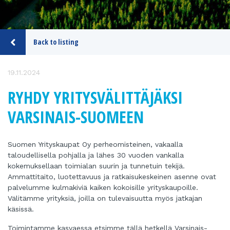
Back to listing
19.11.2024
RYHDY YRITYSVÄLITTÄJÄKSI
VARSINAIS-SUOMEEN
Suomen Yrityskaupat Oy perheomisteinen, vakaalla
taloudellisella pohjalla ja lähes 30 vuoden vankalla
kokemuksellaan toimialan suurin ja tunnetuin tekijä.
Ammattitaito, luotettavuus ja ratkaisukeskeinen asenne ovat
palvelumme kulmakiviä kaiken kokoisille yrityskaupoille.
Välitämme yrityksiä, joilla on tulevaisuutta myös jatkajan
käsissä.
Toimintamme kasvaessa etsimme tällä hetkellä Varsinais-