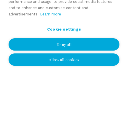
performance and usage, to provide social media features
Succession and family business services
and to enhance and customise content and
Valuation
advertisements.
Learn more
Selling price estimate
Sales contracts
Cookie settings
Deny all
Expert services
Allow all cookies
I wish to be contacted
I wish to be contacted
Select location and leave your number or
email address, and we'll contact you!
Yhteydenottopyyntö
EN