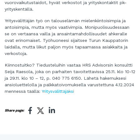
vuorovaikutustaidot, hyvät verkostot ja yrityskontaktit pk-
yrityskentällä.
Yritysvälittäjän työ on talouselämän mielenkiintoisimpia ja
antoisimpia, mutta myös vaativimpia. Monipuolisuudessaan
se on vertaansa vailla ja ansaintamahdollisuudet ahkeralle
ovat erinomaiset. Työhuoneesi sijaitsee Turun Kauppatorin
laidalla, mutta liikut paljon myös tapaamassa asiakkaita ja
verkostoja.
Kiinnostuitko? Tiedusteluihin vastaa HRS Advisorsin konsultti
Seija Raesola, joka on parhaiten tavoitettavissa 25.11. klo 10-12
ja 29.11. klo 10 – 12, p. 040 775 6150. Lähetä hakemuksesi
ansioluettelolla ja palkkatoivomuksella varustettuna 4.12.2024
mennessä täällä:
Yritysvälittäjäksi
Share page: