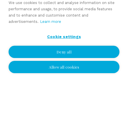
We use cookies to collect and analyse information on site
performance and usage, to provide social media features
and to enhance and customise content and
Expert services
advertisements.
Learn more
Cookie settings
Deny all
Allow all cookies
I wish to be contacted
I wish to be contacted
Select location and leave your number or
email address, and we'll contact you!
Yhteydenottopyyntö