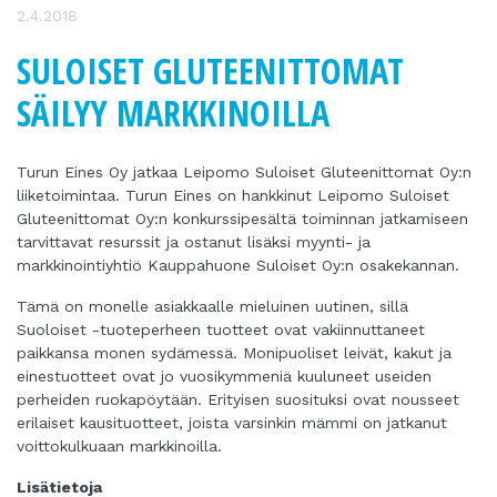
2.4.2018
SULOISET GLUTEENITTOMAT
SÄILYY MARKKINOILLA
Turun Eines Oy jatkaa Leipomo Suloiset Gluteenittomat Oy:n
liiketoimintaa. Turun Eines on hankkinut Leipomo Suloiset
Gluteenittomat Oy:n konkurssipesältä toiminnan jatkamiseen
tarvittavat resurssit ja ostanut lisäksi myynti- ja
markkinointiyhtiö Kauppahuone Suloiset Oy:n osakekannan.
Tämä on monelle asiakkaalle mieluinen uutinen, sillä
Suoloiset -tuoteperheen tuotteet ovat vakiinnuttaneet
paikkansa monen sydämessä. Monipuoliset leivät, kakut ja
einestuotteet ovat jo vuosikymmeniä kuuluneet useiden
perheiden ruokapöytään. Erityisen suosituksi ovat nousseet
erilaiset kausituotteet, joista varsinkin mämmi on jatkanut
voittokulkuaan markkinoilla.
Lisätietoja