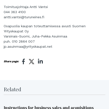
Toimitusjohtaja Antti Väntsi
044 363 4100
antti.vantsi@turuneines.fi
Osapuolia kaupan toteuttamisessa avusti Suomen
Yrityskaupat Oy
Varsinais-Suomi, Juha-Pekka Asuinmaa
puh. 010 2864 007
jp.asuinmaa@yrityskaupat.net
Share page:
Related
Instructions for business sales and acquisitions