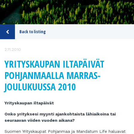
Back to listing
2.11.2010
YRITYSKAUPAN ILTAPÄIVÄT
POHJANMAALLA MARRAS-
JOULUKUUSSA 2010
Yrityskaupan iltapäivät
Onko yrityksesi myynti ajankohtaista lähiaikoina tai
seuraavan viiden vuoden aikana?
Suomen Yrityskaupat Pohjanmaa ja Mandatum Life haluavat