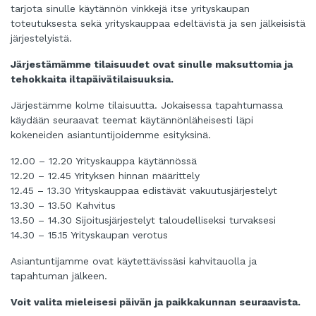
tarjota sinulle käytännön vinkkejä itse yrityskaupan
toteutuksesta sekä yrityskauppaa edeltävistä ja sen jälkeisistä
järjestelyistä.
Järjestämämme tilaisuudet ovat sinulle maksuttomia ja
tehokkaita iltapäivätilaisuuksia.
Järjestämme kolme tilaisuutta. Jokaisessa tapahtumassa
käydään seuraavat teemat käytännönläheisesti läpi
kokeneiden asiantuntijoidemme esityksinä.
12.00 – 12.20 Yrityskauppa käytännössä
12.20 – 12.45 Yrityksen hinnan määrittely
12.45 – 13.30 Yrityskauppaa edistävät vakuutusjärjestelyt
13.30 – 13.50 Kahvitus
13.50 – 14.30 Sijoitusjärjestelyt taloudelliseksi turvaksesi
14.30 – 15.15 Yrityskaupan verotus
Asiantuntijamme ovat käytettävissäsi kahvitauolla ja
tapahtuman jälkeen.
Voit valita mieleisesi päivän ja paikkakunnan seuraavista.