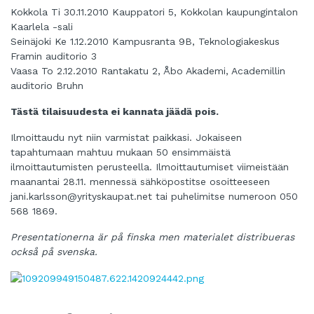
Kokkola Ti 30.11.2010 Kauppatori 5, Kokkolan kaupungintalon
Kaarlela -sali
Seinäjoki Ke 1.12.2010 Kampusranta 9B, Teknologiakeskus
Framin auditorio 3
Vaasa To 2.12.2010 Rantakatu 2, Åbo Akademi, Academillin
auditorio Bruhn
Tästä tilaisuudesta ei kannata jäädä pois.
Ilmoittaudu nyt niin varmistat paikkasi. Jokaiseen
tapahtumaan mahtuu mukaan 50 ensimmäistä
ilmoittautumisten perusteella. Ilmoittautumiset viimeistään
maanantai 28.11. mennessä sähköpostitse osoitteeseen
jani.karlsson@yrityskaupat.net
tai puhelimitse numeroon 050
568 1869.
Presentationerna är på finska men materialet distribueras
också på svenska.