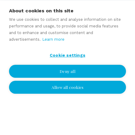
Expert services
About cookies on this site
We use cookies to collect and analyse information on site
Brokering a business sale
performance and usage, to provide social media features
and to enhance and customise content and
Succession and family business services
advertisements.
Learn more
Valuation
Selling price estimate
Cookie settings
Sales contracts
Deny all
Expert services
Allow all cookies
I wish to be contacted
I wish to be contacted
Select location and leave your number or
email address, and we'll contact you!