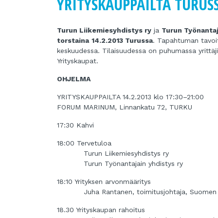
YRITYSKAUPPAILTA TURUSS
Turun Liikemiesyhdistys ry
ja
Turun Työnantaj
torstaina
14.2.2013
Turussa
. Tapahtuman tavoitt
keskuudessa. Tilaisuudessa on puhumassa yrittäji
Yrityskaupat.
OHJELMA
YRITYSKAUPPAILTA 14.2.2013 klo 17:30–21:00
FORUM MARINUM, Linnankatu 72, TURKU
17:30 Kahvi
18:00 Tervetuloa
Turun Liikemiesyhdistys ry
Turun Työnantajain yhdistys ry
18:10 Yrityksen arvonmääritys
Juha Rantanen, toimitusjohtaja, Suomen Y
18.30 Yrityskaupan rahoitus