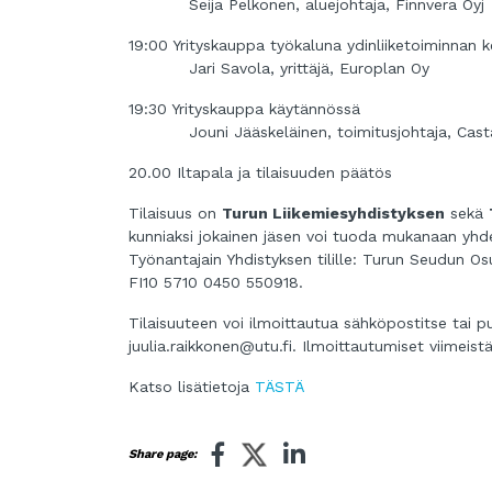
Seija Pelkonen, aluejohtaja, Finnvera Oy
19:00 Yrityskauppa työkaluna ydinliiketoiminnan 
Jari Savola, yrittäjä, Europlan Oy
19:30 Yrityskauppa käytännössä
Jouni Jääskeläinen, toimitusjohtaja, Casta
20.00 Iltapala ja tilaisuuden päätös
Tilaisuus on
Turun Liikemiesyhdistyksen
sekä
kunniaksi jokainen jäsen voi tuoda mukanaan yhd
Työnantajain Yhdistyksen tilille: Turun Seudun O
FI10 5710 0450 550918.
Tilaisuuteen voi ilmoittautua sähköpostitse tai 
juulia.raikkonen@utu.fi
. Ilmoittautumiset viimeist
Katso lisätietoja
TÄSTÄ
Share page: