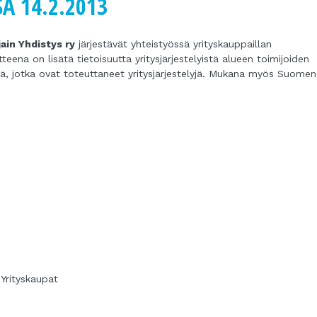
A 14.2.2013
ain Yhdistys ry
järjestävät yhteistyössä yrityskauppaillan
eena on lisätä tietoisuutta yritysjärjestelyistä alueen toimijoiden
ä, jotka ovat toteuttaneet yritysjärjestelyjä. Mukana myös Suomen
rityskaupat