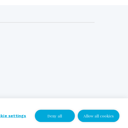
Deny all
Allow all cookies
kie settings
I wish to be contacted