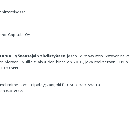
j
kehittämisessä
no Capitals Oy
Turun Työnantajain Yhdistyksen
jäsenille maksuton. Ystävänpäiv
en vieraan.
Muille tilaisuuden hinta on 70 €, joka maksetaan Turun
suuspankki
puhelimitse
tomi.taipale@kaarjoki.fi
, 0500 838 553 tai
ään
6.2.2013
.