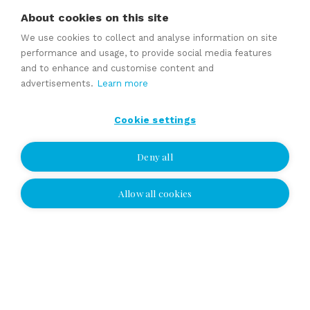
Selling price estimate
About cookies on this site
Sales contracts
We use cookies to collect and analyse information on site
performance and usage, to provide social media features
and to enhance and customise content and
advertisements.
Learn more
Expert services
Cookie settings
Deny all
Allow all cookies
I wish to be contacted
I wish to be contacted
Select location and leave your number or
email address, and we'll contact you!