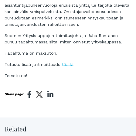
asiantuntijapuheenvuoroja erilaisista yrittäjille tarjolla olevista
kansainvälistymispalveluista. Omistajanvaihdososuudessa
pureudutaan esimerkiksi onnistuneeseen yrityskauppaan ja
omistajanvaihdosten rahoittamiseen.
Suomen Yrityskauppojen toimitusjohtaja Juha Rantanen
puhuu tapahtumassa siitä, miten onnistut yrityskaupassa.
Tapahtuma on maksuton.
Tutustu lisää ja ilmoittaudu
täällä
Tervetuloa!
Share page:
Related