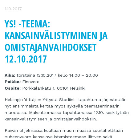
1.10.2017
YS! -TEEMA:
KANSAINVÄLISTYMINEN JA
OMISTAJANVAIHDOKSET
12.10.2017
Aika:
torstaina 12.10.2017 kello 14.00 – 20.00
Paikka:
Finnvera
Osoite:
Porkkalankatu 1, 00101 Helsinki
Helsingin Yrittäjien Yritystä Stadiin! -tapahtuma järjestetään
nyt ensimmäistä kertaa myös syksyllä teemaseminaarin
muodossa. Maksuttomassa tapahtumassa 12.10. keskitytään
kansainvälistymiseen ja omistajanvaihdoksiin.
Päivän ohjelmassa kuullaan muun muassa suurlähettilään
puheenvuoro kansainvälistymisteemaan liittyen sekä