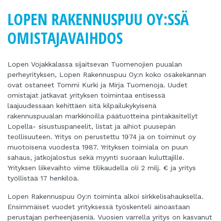
LOPEN RAKENNUSPUU OY:SSÄ
OMISTAJAVAIHDOS
Lopen Vojakkalassa sijaitsevan Tuomenojien puualan
perheyrityksen, Lopen Rakennuspuu Oy:n koko osakekannan
ovat ostaneet Tommi Kurki ja Mirja Tuomenoja. Uudet
omistajat jatkavat yrityksen toimintaa entisessä
laajuudessaan kehittäen sitä kilpailukykyisenä
rakennuspuualan markkinoilla päätuotteina pintakäsitellyt
Lopella- sisustuspaneelit, listat ja aihiot puusepän
teollisuuteen. Yritys on perustettu 1974 ja on toiminut oy
muotoisena vuodesta 1987. Yrityksen toimiala on puun
sahaus, jatkojalostus sekä myynti suoraan kuluttajille.
Yrityksen liikevaihto viime tilikaudella oli 2 milj. € ja yritys
työllistää 17 henkilöä.
Lopen Rakennuspuu Oy:n toiminta alkoi sirkkelisahauksella.
Ensimmäiset vuodet yrityksessä työskenteli ainoastaan
perustajan perheenjäseniä. Vuosien varrella yritys on kasvanut