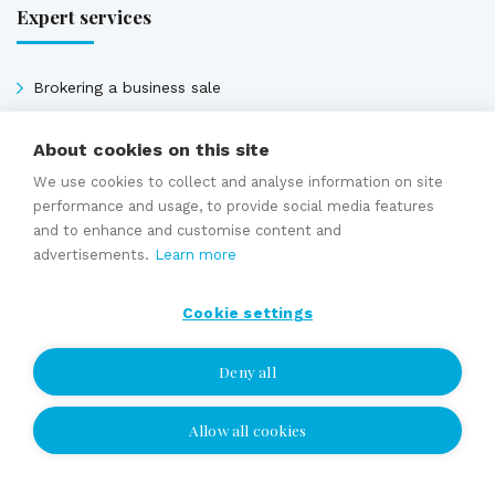
Expert services
Brokering a business sale
Succession and family business services
About cookies on this site
Valuation
Selling price estimate
We use cookies to collect and analyse information on site
performance and usage, to provide social media features
Sales contracts
and to enhance and customise content and
advertisements.
Learn more
Expert services
Cookie settings
Deny all
Allow all cookies
I wish to be contacted