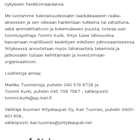
nykyiseen henkilömääräänsä.
Me luotamme tulevaisuudessakin laadukkaaseen raaka-
aineeseen ja sen oikeaan hankintaan tukkeina tai sahattuna,
sekä ammattitaitoon ja kokemukseen puusta, toteaa uusi
toimitusjohtaja Tommi Kurki. Yritys tulee lähivuosina
kasvamaan maltillisesti keskittyen edelleen ydinosaamiseensa.
Yrityksessä arvostetaan myös tähänastisia tekemisiä ja
jatkossakin tullaan kehittämään ja investoimaan
organisaatioon.
Lisätietoja antaa:
Markku Tuomenoja, puhelin 040 574 6728 ja
Tommi Kurki, puhelin 040 708 7567 , sähköposti:
tommi.kurki@pp.inet.fi
Välittäjä Suomen Yrityskaupat Oy, Kari Tuomes, puhelin 0400-
601 658,
sähköposti:
kari.tuomes@yrityskaupat.net