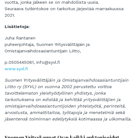
vuotta, jonka jälkeen se on mahdollista uusia.
Seuraava tutkintokoe on tarkoitus järjestää marraskuussa
2021.
Lisätietoja:
Juha Rantanen
puheenjohtaja, Suomen Yritysvälittäjäin ja
Omistajanvaihdosasiantuntijain Liitto,
p.0505445081,
info@syvl.fi
www.syvl.fi
Suomen Yritysvälittäjäin ja Omistajanvaihdosasiantuntijain
Liitto ry (SYVL) on vuonna 2002 perustettu voittoa
tavoittelematon yleishyödyllinen yhdistys, jonka
tarkoituksena on edistää ja kehittää yritysvälittäjien ja
omistajanvaihdosasiantuntijoiden yhteistyötä, perinteitä,
arvostusta, ammattitaitoa, työtapoja ja menetelmiä sekä
jäsentensä toiminnan edellytyksiä kotimaassa ja ulkomailla.
Suomen Yrityskaupat Oy:n kaikki auktorisoidut