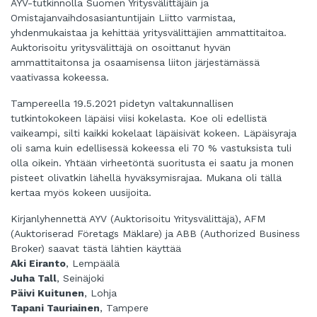
AYV-tutkinnolla Suomen Yritysvälittäjäin ja
Omistajanvaihdosasiantuntijain Liitto varmistaa,
yhdenmukaistaa ja kehittää yritysvälittäjien ammattitaitoa.
Auktorisoitu yritysvälittäjä on osoittanut hyvän
ammattitaitonsa ja osaamisensa liiton järjestämässä
vaativassa kokeessa.
Tampereella 19.5.2021 pidetyn valtakunnallisen
tutkintokokeen läpäisi viisi kokelasta. Koe oli edellistä
vaikeampi, silti kaikki kokelaat läpäisivät kokeen. Läpäisyraja
oli sama kuin edellisessä kokeessa eli 70 % vastuksista tuli
olla oikein. Yhtään virheetöntä suoritusta ei saatu ja monen
pisteet olivatkin lähellä hyväksymisrajaa. Mukana oli tällä
kertaa myös kokeen uusijoita.
Kirjanlyhennettä AYV (Auktorisoitu Yritysvälittäjä), AFM
(Auktoriserad Företags Mäklare) ja ABB (Authorized Business
Broker) saavat tästä lähtien käyttää
Aki Eiranto
, Lempäälä
Juha Tall
, Seinäjoki
Päivi Kuitunen
, Lohja
Tapani Tauriainen
, Tampere