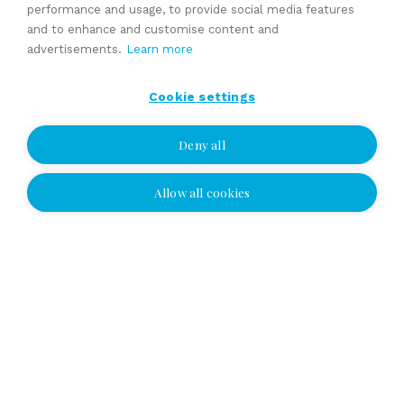
performance and usage, to provide social media features
and to enhance and customise content and
advertisements.
Learn more
Simo Poikola
Cookie settings
Authorized Business Broker (ABB), DI
Tel
010 2864 015
Cell
040 511 2213
Deny all
simo.poikola@yrityskaupat.net
Allow all cookies
I wish to be contacted
Share page:
I wish to be contacted
Select location and leave your number or
email address, and we'll contact you!
Related
Yhteydenottopyyntö
EN