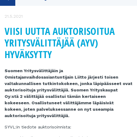
21.5.2021
VIISI UUTTA AUKTORISOITUA
YRITYSVÄLITTÄJÄÄ (AYV)
HYVÄKSYTTY
Suomen Yritysvälittäjäin ja
Omistajanvaihdosasiantuntijain Liitto järjesti toisen
valtakunnallisen tutkintokokeen, jonka läpipäässeet ovat
auktorisoituja yritysvälittäjiä. Suomen Yrityskaupat
Oy:stä 2 välittäjää osallistui tämän kertaiseen
kokeeseen. Osallistuneet välittäjämme läpäisivät
kokeen, joten palveluksessanne on nyt useampia
auktorisoituja yritysvälittäjiä.
SYVL:in tiedote auktorisoinnista: