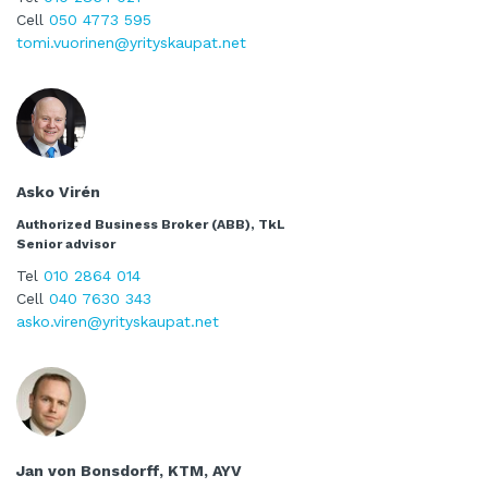
Cell
050 4773 595
tomi.vuorinen@yrityskaupat.net
Asko Virén
Authorized Business Broker (ABB), TkL
Senior advisor
Tel
010 2864 014
Cell
040 7630 343
asko.viren@yrityskaupat.net
Jan von Bonsdorff, KTM, AYV