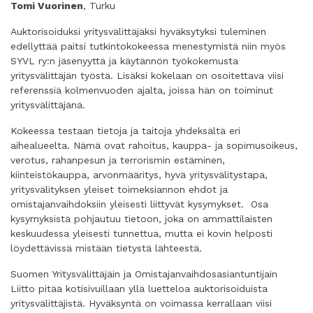
Tomi Vuorinen
, Turku
Auktorisoiduksi yritysvälittäjäksi hyväksytyksi tuleminen
edellyttää paitsi tutkintokokeessa menestymistä niin myös
SYVL ry:n jäsenyyttä ja käytännön työkokemusta
yritysvälittäjän työstä. Lisäksi kokelaan on osoitettava viisi
referenssiä kolmenvuoden ajalta, joissa hän on toiminut
yritysvälittäjänä.
Kokeessa testaan tietoja ja taitoja yhdeksältä eri
aihealueelta. Nämä ovat rahoitus, kauppa- ja sopimusoikeus,
verotus, rahanpesun ja terrorismin estäminen,
kiinteistökauppa, arvonmääritys, hyvä yritysvälitystapa,
yritysvälityksen yleiset toimeksiannon ehdot ja
omistajanvaihdoksiin yleisesti liittyvät kysymykset. Osa
kysymyksistä pohjautuu tietoon, joka on ammattilaisten
keskuudessa yleisesti tunnettua, mutta ei kovin helposti
löydettävissä mistään tietystä lähteestä.
Suomen Yritysvälittäjäin ja Omistajanvaihdosasiantuntijain
Liitto pitää kotisivuillaan yllä luetteloa auktorisoiduista
yritysvälittäjistä. Hyväksyntä on voimassa kerrallaan viisi