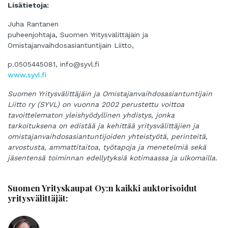
Lisätietoja:
Juha Rantanen
puheenjohtaja, Suomen Yritysvälittäjäin ja
Omistajanvaihdosasiantuntijain Liitto,
p.0505445081,
info@syvl.fi
www.syvl.fi
Suomen Yritysvälittäjäin ja Omistajanvaihdosasiantuntijain
Liitto ry (SYVL) on vuonna 2002 perustettu voittoa
tavoittelematon yleishyödyllinen yhdistys, jonka
tarkoituksena on edistää ja kehittää yritysvälittäjien ja
omistajanvaihdosasiantuntijoiden yhteistyötä, perinteitä,
arvostusta, ammattitaitoa, työtapoja ja menetelmiä sekä
jäsentensä toiminnan edellytyksiä kotimaassa ja ulkomailla.
Suomen Yrityskaupat Oy:n kaikki auktorisoidut
yritysvälittäjät: