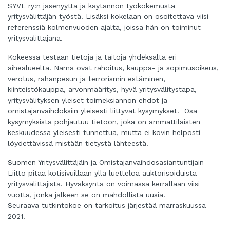
SYVL ry:n jäsenyyttä ja käytännön työkokemusta
yritysvälittäjän työstä. Lisäksi kokelaan on osoitettava viisi
referenssiä kolmenvuoden ajalta, joissa hän on toiminut
yritysvälittäjänä.
Kokeessa testaan tietoja ja taitoja yhdeksältä eri
aihealueelta. Nämä ovat rahoitus, kauppa- ja sopimusoikeus,
verotus, rahanpesun ja terrorismin estäminen,
kiinteistökauppa, arvonmääritys, hyvä yritysvälitystapa,
yritysvälityksen yleiset toimeksiannon ehdot ja
omistajanvaihdoksiin yleisesti liittyvät kysymykset. Osa
kysymyksistä pohjautuu tietoon, joka on ammattilaisten
keskuudessa yleisesti tunnettua, mutta ei kovin helposti
löydettävissä mistään tietystä lähteestä.
Suomen Yritysvälittäjäin ja Omistajanvaihdosasiantuntijain
Liitto pitää kotisivuillaan yllä luetteloa auktorisoiduista
yritysvälittäjistä. Hyväksyntä on voimassa kerrallaan viisi
vuotta, jonka jälkeen se on mahdollista uusia.
Seuraava tutkintokoe on tarkoitus järjestää marraskuussa
2021.