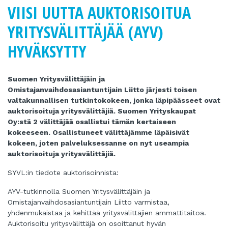
VIISI UUTTA AUKTORISOITUA
YRITYSVÄLITTÄJÄÄ (AYV)
HYVÄKSYTTY
Suomen Yritysvälittäjäin ja
Omistajanvaihdosasiantuntijain Liitto järjesti toisen
valtakunnallisen tutkintokokeen, jonka läpipäässeet ovat
auktorisoituja yritysvälittäjiä. Suomen Yrityskaupat
Oy:stä 2 välittäjää osallistui tämän kertaiseen
kokeeseen. Osallistuneet välittäjämme läpäisivät
kokeen, joten palveluksessanne on nyt useampia
auktorisoituja yritysvälittäjiä.
SYVL:in tiedote auktorisoinnista:
AYV-tutkinnolla Suomen Yritysvälittäjäin ja
Omistajanvaihdosasiantuntijain Liitto varmistaa,
yhdenmukaistaa ja kehittää yritysvälittäjien ammattitaitoa.
Auktorisoitu yritysvälittäjä on osoittanut hyvän