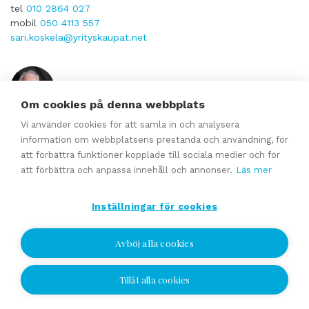
tel
010 2864 027
mobil
050 4113 557
sari.koskela@yrityskaupat.net
Om cookies på denna webbplats
Vi använder cookies för att samla in och analysera
Simo Poikola
information om webbplatsens prestanda och användning, för
Auktoriserad Företags Mäklare (AFM), DI
att förbättra funktioner kopplade till sociala medier och för
att förbättra och anpassa innehåll och annonser.
Läs mer
tel
010 2864 015
mobil
040 511 2213
simo.poikola@yrityskaupat.net
Inställningar för cookies
Avböj alla cookies
Dela sida:
Tillåt alla cookies
Jag vill bli kontaktad