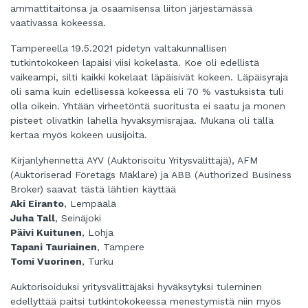
ammattitaitonsa ja osaamisensa liiton järjestämässä
vaativassa kokeessa.
Tampereella 19.5.2021 pidetyn valtakunnallisen
tutkintokokeen läpäisi viisi kokelasta. Koe oli edellistä
vaikeampi, silti kaikki kokelaat läpäisivät kokeen. Läpäisyraja
oli sama kuin edellisessä kokeessa eli 70 % vastuksista tuli
olla oikein. Yhtään virheetöntä suoritusta ei saatu ja monen
pisteet olivatkin lähellä hyväksymisrajaa. Mukana oli tällä
kertaa myös kokeen uusijoita.
Kirjanlyhennettä AYV (Auktorisoitu Yritysvälittäjä), AFM
(Auktoriserad Företags Mäklare) ja ABB (Authorized Business
Broker) saavat tästä lähtien käyttää
Aki Eiranto
, Lempäälä
Juha Tall
, Seinäjoki
Päivi Kuitunen
, Lohja
Tapani Tauriainen
, Tampere
Tomi Vuorinen
, Turku
Auktorisoiduksi yritysvälittäjäksi hyväksytyksi tuleminen
edellyttää paitsi tutkintokokeessa menestymistä niin myös