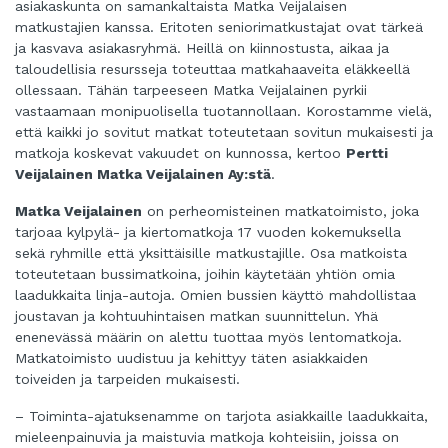
asiakaskunta on samankaltaista Matka Veijalaisen
matkustajien kanssa. Eritoten seniorimatkustajat ovat tärkeä
ja kasvava asiakasryhmä. Heillä on kiinnostusta, aikaa ja
taloudellisia resursseja toteuttaa matkahaaveita eläkkeellä
ollessaan. Tähän tarpeeseen Matka Veijalainen pyrkii
vastaamaan monipuolisella tuotannollaan. Korostamme vielä,
että kaikki jo sovitut matkat toteutetaan sovitun mukaisesti ja
matkoja koskevat vakuudet on kunnossa, kertoo
Pertti
Veijalainen Matka Veijalainen Ay:stä
.
Matka Veijalainen
on perheomisteinen matkatoimisto, joka
tarjoaa kylpylä- ja kiertomatkoja 17 vuoden kokemuksella
sekä ryhmille että yksittäisille matkustajille. Osa matkoista
toteutetaan bussimatkoina, joihin käytetään yhtiön omia
laadukkaita linja-autoja. Omien bussien käyttö mahdollistaa
joustavan ja kohtuuhintaisen matkan suunnittelun. Yhä
enenevässä määrin on alettu tuottaa myös lentomatkoja.
Matkatoimisto uudistuu ja kehittyy täten asiakkaiden
toiveiden ja tarpeiden mukaisesti.
– Toiminta-ajatuksenamme on tarjota asiakkaille laadukkaita,
mieleenpainuvia ja maistuvia matkoja kohteisiin, joissa on