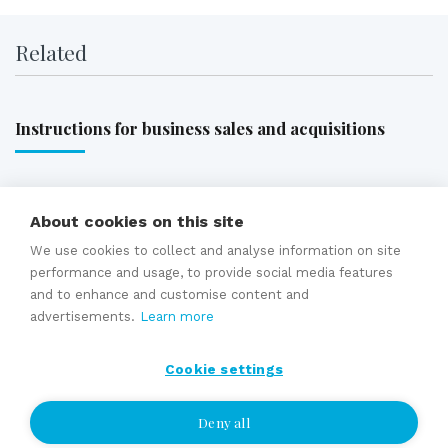
Related
Instructions for business sales and acquisitions
Taxation in sales and business acquisitions
About cookies on this site
Valuation of a business
Selling price estimate
We use cookies to collect and analyse information on site
performance and usage, to provide social media features
and to enhance and customise content and
advertisements.
Learn more
Instructions for selling and buying
Cookie settings
Expert services
Deny all