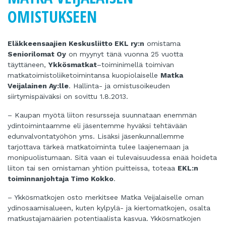
OMISTUKSEEN
Eläkkeensaajien Keskusliitto EKL ry:n
omistama
Seniorilomat Oy
on myynyt tänä vuonna 25 vuotta
täyttäneen,
Ykkösmatkat
–toiminimellä toimivan
matkatoimistoliiketoimintansa kuopiolaiselle
Matka
Veijalainen Ay:lle
. Hallinta- ja omistusoikeuden
siirtymispäiväksi on sovittu 1.8.2013.
– Kaupan myötä liiton resursseja suunnataan enemmän
ydintoimintaamme eli jäsentemme hyväksi tehtävään
edunvalvontatyöhön yms. Lisäksi jäsenkunnallemme
tarjottava tärkeä matkatoiminta tulee laajenemaan ja
monipuolistumaan. Sitä vaan ei tulevaisuudessa enää hoideta
liiton tai sen omistaman yhtiön puitteissa, toteaa
EKL:n
toiminnanjohtaja Timo Kokko
.
– Ykkösmatkojen osto merkitsee Matka Veijalaiselle oman
ydinosaamisalueen, kuten kylpylä- ja kiertomatkojen, osalta
matkustajamäärien potentiaalista kasvua. Ykkösmatkojen