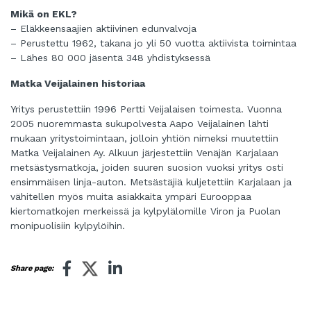
Mikä on EKL?
– Eläkkeensaajien aktiivinen edunvalvoja
– Perustettu 1962, takana jo yli 50 vuotta aktiivista toimintaa
– Lähes 80 000 jäsentä 348 yhdistyksessä
Matka Veijalainen historiaa
Yritys perustettiin 1996 Pertti Veijalaisen toimesta. Vuonna
2005 nuoremmasta sukupolvesta Aapo Veijalainen lähti
mukaan yritystoimintaan, jolloin yhtiön nimeksi muutettiin
Matka Veijalainen Ay. Alkuun järjestettiin Venäjän Karjalaan
metsästysmatkoja, joiden suuren suosion vuoksi yritys osti
ensimmäisen linja-auton. Metsästäjiä kuljetettiin Karjalaan ja
vähitellen myös muita asiakkaita ympäri Eurooppaa
kiertomatkojen merkeissä ja kylpylälomille Viron ja Puolan
monipuolisiin kylpylöihin.
Share page: