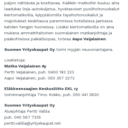
paljon nähtävää ja koettavaa. Kaikkiin matkoihin kuuluu aina
laadukas linja-autokuljetus, hyvätasoiset puolihoitoruokailut
kiertomatkoilla, kylpylälomilla täysihoitoruokailut ja
majoitukset keskitasoa paremmissa hotelleissa jaetuissa
kahden hengen huoneissa. Lisäksi kiertomatkoilla on aina
mukana ammattitaitoinen suomalainen matkanjohtaja ja
pääkohteissa paikallisopas, toteaa
Aapo Veijalainen
.
Suomen Yrityskaupat Oy
toimi myyjän neuvonantajana.
Lisätietoja:
Matka Veijalainen Ay
Pertti Veijalainen, puh. 0400 193 223
Aapo Veijalainen, puh. 050 357 2272
Eläkkeensaajien Keskusliitto EKL ry
toiminnanjohtaja Timo Kokko, puh. 050 441 3830
Suomen Yrityskaupat Oy
Aluejohtaja Pertti Vallila
puh. 040 567 7335
pertti.vallila@yrityskaupat.net