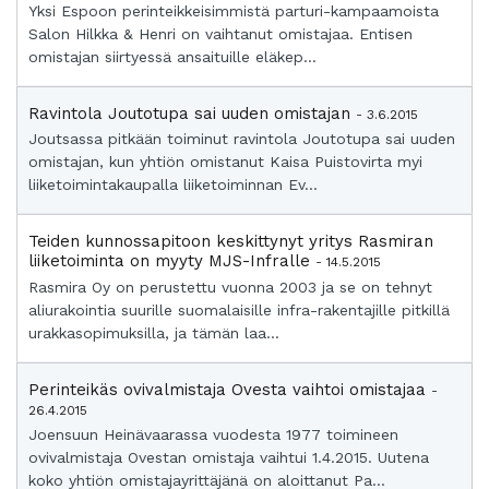
Yksi Espoon perinteikkeisimmistä parturi-kampaamoista
Salon Hilkka & Henri on vaihtanut omistajaa. Entisen
omistajan siirtyessä ansaituille eläkep...
Ravintola Joutotupa sai uuden omistajan
- 3.6.2015
Joutsassa pitkään toiminut ravintola Joutotupa sai uuden
omistajan, kun yhtiön omistanut Kaisa Puistovirta myi
liiketoimintakaupalla liiketoiminnan Ev...
Teiden kunnossapitoon keskittynyt yritys Rasmiran
liiketoiminta on myyty MJS-Infralle
- 14.5.2015
Rasmira Oy on perustettu vuonna 2003 ja se on tehnyt
aliurakointia suurille suomalaisille infra-rakentajille pitkillä
urakkasopimuksilla, ja tämän laa...
Perinteikäs ovivalmistaja Ovesta vaihtoi omistajaa
-
26.4.2015
Joensuun Heinävaarassa vuodesta 1977 toimineen
ovivalmistaja Ovestan omistaja vaihtui 1.4.2015. Uutena
koko yhtiön omistajayrittäjänä on aloittanut Pa...