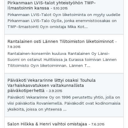
Pirkanmaan LVIS-talot yhteistyöhön TMP-
Ilmastoinnin kanssa
- 5.10.2015
Pirkanmaan LVIS-Talot Oy:n liiketoiminta on myyty uudelle
Pirkanmaan LVIS-Talo Oy:lle, jonka enemmistöosakas on
TMP-Ilmastointi Oy:n omistaja Mika Kot...
Rantalainen osti Lännen Tilitoimiston liiketoiminnot
-
7.9.2015
Rantalainen-konserniin kuuluva Rantalainen Oy Länsi-
Suomi on ostanut Huittisissa ja Eurassa toimivan Lännen
Tilitoimisto Oy:n liiketoiminnan. Lännen T...
Päiväkoti Vekararinne liittyi osaksi Touhula
Varhaiskasvatuksen valtakunnallista
päiväkotiperhettä
- 3.9.2015
Päiväkoti Vekararinne Oy on 1996 perustettu yhtiö, jolla on
viisi päiväkotia Rovaniemellä. Päiväkodit ovat kodinomaisia
yksiköitä, joissa on yhteensä ...
Salon Hilkka & Henri vaihtoi omistajaa
- 7.6.2015