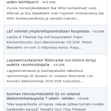
uuden isäntäparin
- 14.12.2015
Vuosia menestyksekkäästi Bar Witiä luotsanneet Jussi
Willman ja Esa Sääskilahti ovat myyneet omistamansa Bar
Witin Aurinkorannikolta ja samalla mahdol...
L&T vahvisti ympäristöpalveluitaan Kuopiossa
- 1.12.2015
Lassila & Tikanoja Oyj osti kuopiolaisen Puijon
Kiinteistöhuolto Oy:n liiketoiminnan 1.12.2015. Yhtiön
liikevaihto on noin 3 miljoonaa euroa. Kaup...
Lappeenrantalainen Ristorante con Amore siirtyy
uudelle ravintoloitsijalle
- 2.11.2015
Lappeenrannassa ja Savitaipaleella vaikuttava
ravintoloitsija Ali Gevanci on ostanut Ristorante con
Amore’n liiketoiminnan 30.10.2015 toteutetul...
Suomen Hevosurheilulehti Oy on ostanut
liiketoimintakaupalla 7 oikein -lehden
- 1.11.2015
“Aika kaupanteolle oli kypsä. Haluan jatkaa työtäni muiden
hankkeiden kanssa”, Ravialfa Oy:n Tiina Pitkänen