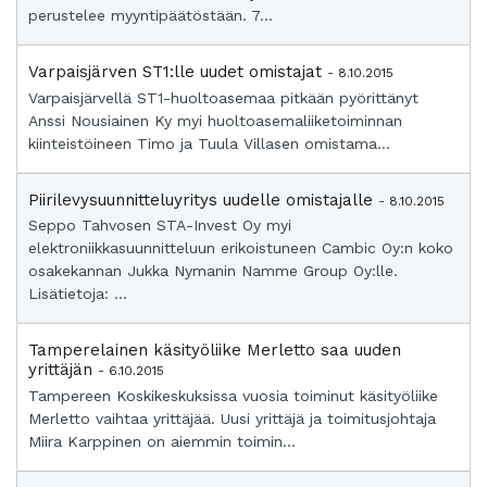
perustelee myyntipäätöstään. 7...
Varpaisjärven ST1:lle uudet omistajat
- 8.10.2015
Varpaisjärvellä ST1-huoltoasemaa pitkään pyörittänyt
Anssi Nousiainen Ky myi huoltoasemaliiketoiminnan
kiinteistöineen Timo ja Tuula Villasen omistama...
Piirilevysuunnitteluyritys uudelle omistajalle
- 8.10.2015
Seppo Tahvosen STA-Invest Oy myi
elektroniikkasuunnitteluun erikoistuneen Cambic Oy:n koko
osakekannan Jukka Nymanin Namme Group Oy:lle.
Lisätietoja: ...
Tamperelainen käsityöliike Merletto saa uuden
yrittäjän
- 6.10.2015
Tampereen Koskikeskuksissa vuosia toiminut käsityöliike
Merletto vaihtaa yrittäjää. Uusi yrittäjä ja toimitusjohtaja
Miira Karppinen on aiemmin toimin...