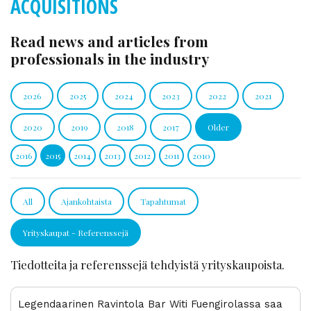
ACQUISITIONS
Read news and articles from
professionals in the industry
2026
2025
2024
2023
2022
2021
2020
2019
2018
2017
Older
2016
2015
2014
2013
2012
2011
2010
All
Ajankohtaista
Tapahtumat
Yrityskaupat - Referenssejä
Tiedotteita ja referenssejä tehdyistä yrityskaupoista.
Legendaarinen Ravintola Bar Witi Fuengirolassa saa