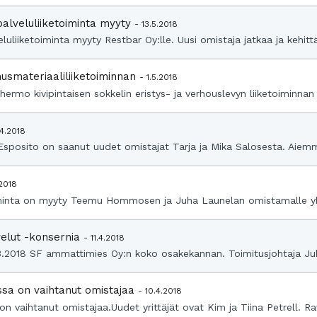
palveluliiketoiminta myyty
- 13.5.2018
luliiketoiminta myyty Restbar Oy:lle. Uusi omistaja jatkaa ja kehittä
s­materiaali­liiketoiminnan
- 1.5.2018
mo kivipintaisen sokkelin eristys- ja verhouslevyn liiketoiminnan 
.4.2018
a Esposito on saanut uudet omistajat Tarja ja Mika Salosesta. Aiemm
.2018
oiminta on myyty Teemu Hommosen ja Juha Launelan omistamalle yhti
velut -konsernia
- 11.4.2018
3.2018 SF ammattimies Oy:n koko osakekannan. Toimitusjohtaja Ju
ssa on vaihtanut omistajaa
- 10.4.2018
n vaihtanut omistajaa.Uudet yrittäjät ovat Kim ja Tiina Petrell. Ra