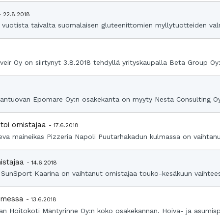
- 22.8.2018
0 vuotista taivalta suomalaisen gluteenittomien myllytuotteiden valm
veir Oy on siirtynyt 3.8.2018 tehdyllä yrityskaupalla Beta Group Oy
tuovan Epomare Oy:n osakekanta on myyty Nesta Consulting Oy:lle.
htoi omistajaa
- 17.6.2018
oleva maineikas Pizzeria Napoli Puutarhakadun kulmassa on vaihtanu
mistajaa
- 14.6.2018
i SunSport Kaarina on vaihtanut omistajaa touko-kesäkuun vaihteess
uomessa
- 13.6.2018
an Hoitokoti Mäntyrinne Oy:n koko osakekannan. Hoiva- ja asumispal