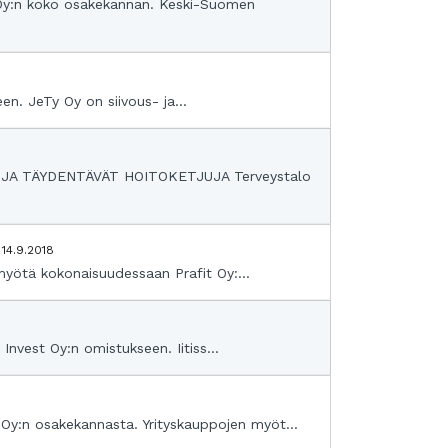
Oy:n koko osakekannan. Keski-Suomen
en. JeTy Oy on siivous- ja...
A TÄYDENTÄVÄT HOITOKETJUJA Terveystalo
 14.9.2018
 myötä kokonaisuudessaan Prafit Oy:...
Invest Oy:n omistukseen. Iitiss...
Oy:n osakekannasta. Yrityskauppojen myöt...