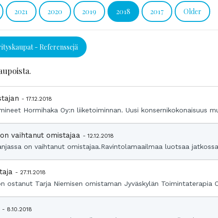
2021
2020
2019
2018
2017
Older
rityskaupat - Referenssejä
aupoista.
stajan
- 17.12.2018
imineet Hormihaka Oy:n liiketoiminnan. Uusi konsernikokonaisuus m
 on vaihtanut omistajaa
- 12.12.2018
njassa on vaihtanut omistajaa.Ravintolamaailmaa luotsaa jatkossa 
staja
- 27.11.2018
 ostanut Tarja Niemisen omistaman Jyväskylän Toimintaterapia Oy
e
- 8.10.2018