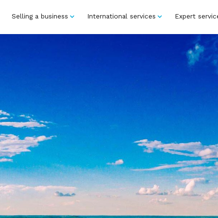
Selling a business
International services
Expert servic