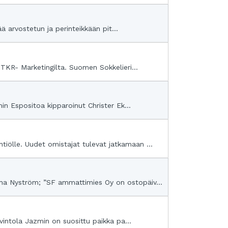
ä arvostetun ja perinteikkään pit...
TKR- Marketingilta. Suomen Sokkelieri...
in Espositoa kipparoinut Christer Ek...
ölle. Uudet omistajat tulevat jatkamaan ...
ha Nyström; ”SF ammattimies Oy on ostopäiv...
vintola Jazmin on suosittu paikka pa...