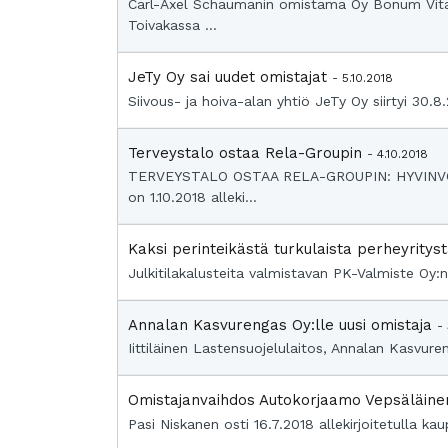
Carl-Axel Schaumanin omistama Oy Bonum Vita
Toivakassa ...
JeTy Oy sai uudet omistajat
- 5.10.2018
Siivous- ja hoiva-alan yhtiö JeTy Oy siirtyi 30.
Terveystalo ostaa Rela-Groupin
- 4.10.2018
TERVEYSTALO OSTAA RELA-GROUPIN: HYVINV
on 1.10.2018 alleki...
Kaksi perinteikästä turkulaista perheyrityst
Julkitilakalusteita valmistavan PK-Valmiste Oy:n
Annalan Kasvurengas Oy:lle uusi omistaja
-
Iittiläinen Lastensuojelulaitos, Annalan Kasvuren
Omistajanvaihdos Autokorjaamo Vepsäläin
Pasi Niskanen osti 16.7.2018 allekirjoitetull