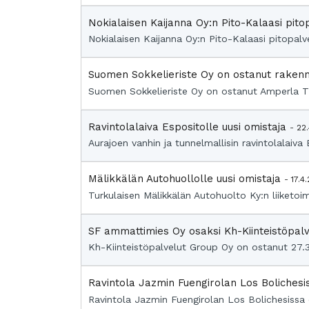
Nokialaisen Kaijanna Oy:n Pito-Kalaasi pito
Nokialaisen Kaijanna Oy:n Pito-Kalaasi pitopalve
Suomen Sokkelieriste Oy on ostanut rakennu
Suomen Sokkelieriste Oy on ostanut Amperla Ther
Ravintolalaiva Espositolle uusi omistaja
- 22
Aurajoen vanhin ja tunnelmallisin ravintolalaiv
Mälikkälän Autohuollolle uusi omistaja
- 17.4
Turkulaisen Mälikkälän Autohuolto Ky:n liiket
SF ammattimies Oy osaksi Kh-Kiinteistöpal
Kh-Kiinteistöpalvelut Group Oy on ostanut 27.
Ravintola Jazmin Fuengirolan Los Bolichesi
Ravintola Jazmin Fuengirolan Los Bolichesissa o