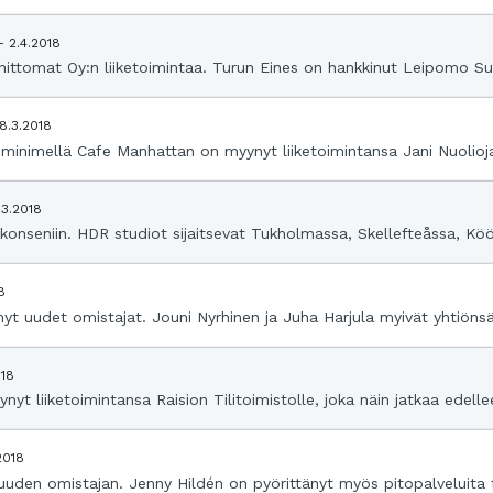
- 2.4.2018
ittomat Oy:n liiketoimintaa. Turun Eines on hankkinut Leipomo Sul
8.3.2018
minimellä Cafe Manhattan on myynyt liiketoimintansa Jani Nuoliojan
.3.2018
konseniin. HDR studiot sijaitsevat Tukholmassa, Skellefteåssa, K
8
 uudet omistajat. Jouni Nyrhinen ja Juha Harjula myivät yhtiönsä Ka
018
yt liiketoimintansa Raision Tilitoimistolle, joka näin jatkaa edell
2018
uden omistajan. Jenny Hildén on pyörittänyt myös pitopalveluita ta