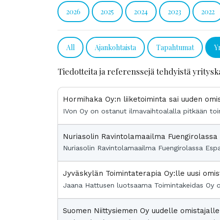
2026
2025
2024
2023
2022
All
Ajankohtaista
Tapahtumat
Y
Tiedotteita ja referenssejä tehdyistä yritysk
Hormihaka Oy:n liiketoiminta sai uuden omi
IVon Oy on ostanut ilmavaihtoalalla pitkään to
Nuriasolin Ravintolamaailma Fuengirolassa
Nuriasolin Ravintolamaailma Fuengirolassa Espa
Jyväskylän Toimintaterapia Oy:lle uusi omi
Jaana Hattusen luotsaama Toimintakeidas Oy on
Suomen Niittysiemen Oy uudelle omistajall