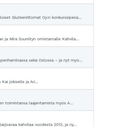
oiset Gluteenittomat Oy:n konkurssipesä...
 ja Mira Suuniityn omistamalle Kahvila...
ööpenhaminassa sekä Oslossa – ja nyt myö...
i jokiselle ja Ari...
een toimintansa laajentamista myös A...
rjoavaa kahvilaa vuodesta 2013, ja ny...