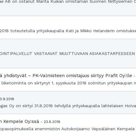
e AB on ostanut Marita Kuikan omistaman Suomen Niittysiemen 
8.2018 toteutetulla yrityskaupalla Kati ja Mikko Helanderin omistukse
OINTIPALVELUT VASTAAVAT MUUTTUVAAN ASIAKASTARPEESEEN J
ä yhdistyvät – PK-Valmisteen omistajuus siirtyy Prafit Oy:lle
-
 liiketoiminta on siirtynyt 1. syyskuuta 2018 solmitun yrityskaupan
 3.9.2018
gas Oy on siirtyi 31.8.2018 tehdyllä yrityskaupalla lahtelaisen Hoiva 
en Kempele Oy:ssä
- 23.8.2018
a kauppasopimuksella enemmistön Autokorjaamo Vepsäläinen Kempele 