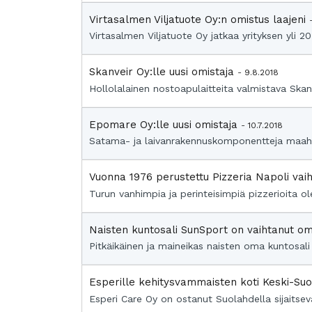
Virtasalmen Viljatuote Oy:n omistus laajeni
Virtasalmen Viljatuote Oy jatkaa yrityksen yli 2
Skanveir Oy:lle uusi omistaja
- 9.8.2018
Hollolalainen nostoapulaitteita valmistava Skan
Epomare Oy:lle uusi omistaja
- 10.7.2018
Satama- ja laivanrakennuskomponentteja maahan
Vuonna 1976 perustettu Pizzeria Napoli vai
Turun vanhimpia ja perinteisimpiä pizzerioita 
Naisten kuntosali SunSport on vaihtanut o
Pitkäikäinen ja maineikas naisten oma kuntosal
Esperille kehitysvammaisten koti Keski-S
Esperi Care Oy on ostanut Suolahdella sijaitsev