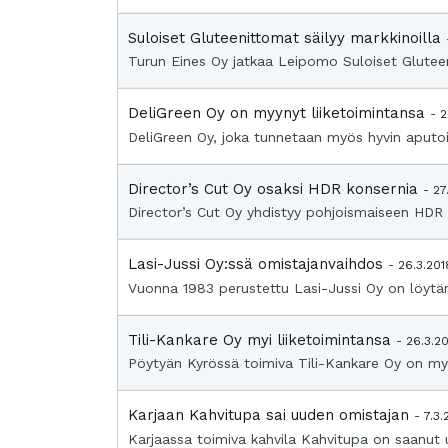
Suloiset Gluteenittomat säilyy markkinoilla
Turun Eines Oy jatkaa Leipomo Suloiset Gluteen
DeliGreen Oy on myynyt liiketoimintansa
- 2
DeliGreen Oy, joka tunnetaan myös hyvin aputoi
Director’s Cut Oy osaksi HDR konsernia
- 27
Director’s Cut Oy yhdistyy pohjoismaiseen HDR 
Lasi-Jussi Oy:ssä omistajanvaihdos
- 26.3.201
Vuonna 1983 perustettu Lasi-Jussi Oy on löytänyt
Tili-Kankare Oy myi liiketoimintansa
- 26.3.2
Pöytyän Kyrössä toimiva Tili-Kankare Oy on myyn
Karjaan Kahvitupa sai uuden omistajan
- 7.3.
Karjaassa toimiva kahvila Kahvitupa on saanut u