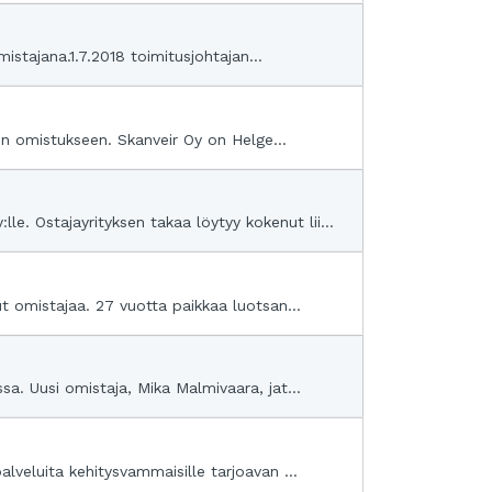
istajana.1.7.2018 toimitusjohtajan...
:n omistukseen. Skanveir Oy on Helge...
 Ostajayrityksen takaa löytyy kokenut lii...
t omistajaa. 27 vuotta paikkaa luotsan...
a. Uusi omistaja, Mika Malmivaara, jat...
veluita kehitysvammaisille tarjoavan ...