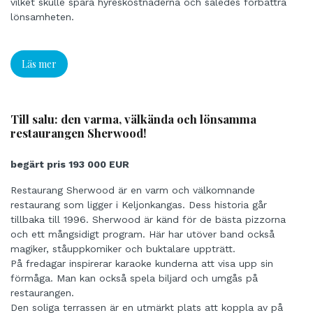
vilket skulle spara hyreskostnaderna och således förbättra
lönsamheten.
Läs mer
Till salu: den varma, välkända och lönsamma
restaurangen Sherwood!
begärt pris 193 000 EUR
Restaurang Sherwood är en varm och välkomnande
restaurang som ligger i Keljonkangas. Dess historia går
tillbaka till 1996. Sherwood är känd för de bästa pizzorna
och ett mångsidigt program. Här har utöver band också
magiker, ståuppkomiker och buktalare uppträtt.
På fredagar inspirerar karaoke kunderna att visa upp sin
förmåga. Man kan också spela biljard och umgås på
restaurangen.
Den soliga terrassen är en utmärkt plats att koppla av på