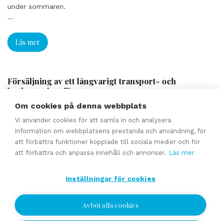
under sommaren.
...
Läs mer
Försäljning av ett långvarigt transport- och
lasthanteringsföretag
Om cookies på denna webbplats
begärt pris 550 000 EUR
Vi använder cookies för att samla in och analysera
Det begärda priset inkluderar hallfastigheten / Möjlighet
information om webbplatsens prestanda och användning, för
att förhandla om köp av utrustning eller fastighet
att förbättra funktioner kopplade till sociala medier och för
separat.
att förbättra och anpassa innehåll och annonser.
Läs mer
Till salu: ett företag med ett utmärkt rykte.
Företaget har ett rykte som en pålitlig aktör bland kunder
Inställningar för cookies
och långvariga partnerskap.
Företaget betjänar sina kunder inom transport- och
lyfttjänster samt schaktning och renhållning.
Avböj alla cookies
Företaget har mångsidig och rätt ny utrustning till sitt