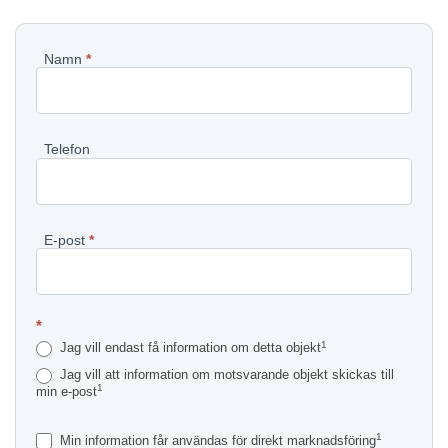
Pyydä
Namn
*
lisätietoja
kohteesta
Telefon
SV
E-post
*
*
1
Jag vill endast få information om detta objekt
Jag vill att information om motsvarande objekt skickas till
1
min e-post
1
Min information får användas för direkt marknadsföring