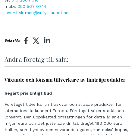
tel
010 2864 016
mobil
050 567 0744
janne.flyktman@yrityskaupat.net
Dela sida:
Andra företag till salu:
Växande och lönsam tillverkare av limträprodukter
begärt pris Enligt bud
Företaget tillverkar limträskivor och slipade produkter för
internationella kunder i Europa. Företaget växer starkt och
lönsamt. Den uppskattad omsättningen för detta år är en
miljon euro och det justerade driftsbidraget 190 000 euro.
Hallen, som hyrs av den nuvarande ägaren, kan också köpas,