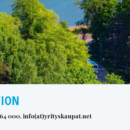
TION
864 000
, info(at)yrityskaupat.net