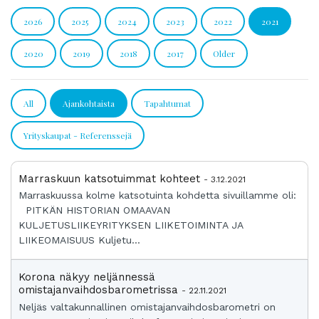
2026
2025
2024
2023
2022
2021
2020
2019
2018
2017
Older
All
Ajankohtaista
Tapahtumat
Yrityskaupat - Referenssejä
Marraskuun katsotuimmat kohteet
- 3.12.2021
Marraskuussa kolme katsotuinta kohdetta sivuillamme oli:
PITKÄN HISTORIAN OMAAVAN
KULJETUSLIIKEYRITYKSEN LIIKETOIMINTA JA
LIIKEOMAISUUS Kuljetu...
Korona näkyy neljännessä
omistajanvaihdosbarometrissa
- 22.11.2021
Neljäs valtakunnallinen omistajanvaihdosbarometri on