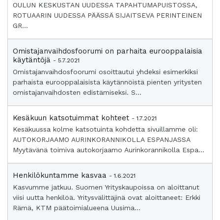
OULUN KESKUSTAN UUDESSA TAPAHTUMAPUISTOSSA,
ROTUAARIN UUDESSA PÄÄSSÄ SIJAITSEVA PERINTEINEN
GR...
Omistajanvaihdosfoorumi on parhaita eurooppalaisia
käytäntöjä
- 5.7.2021
Omistajanvaihdosfoorumi osoittautui yhdeksi esimerkiksi
parhaista eurooppalaisista käytännöistä pienten yritysten
omistajanvaihdosten edistämiseksi. S...
Kesäkuun katsotuimmat kohteet
- 1.7.2021
Kesäkuussa kolme katsotuinta kohdetta sivuillamme oli:
AUTOKORJAAMO AURINKORANNIKOLLA ESPANJASSA
Myytävänä toimiva autokorjaamo Aurinkorannikolla Espa...
Henkilökuntamme kasvaa
- 1.6.2021
Kasvumme jatkuu. Suomen Yrityskaupoissa on aloittanut
viisi uutta henkilöä. Yritysvälittäjinä ovat aloittaneet: Erkki
Rämä, KTM päätoimialueena Uusima...