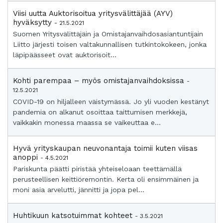
Viisi uutta Auktorisoitua yritysvälittäjää (AYV)
hyväksytty
- 21.5.2021
Suomen Yritysvälittäjäin ja Omistajanvaihdosasiantuntijain
Liitto järjesti toisen valtakunnallisen tutkintokokeen, jonka
läpipäässeet ovat auktorisoit...
Kohti parempaa – myös omistajanvaihdoksissa
-
12.5.2021
COVID-19 on hiljalleen väistymässä. Jo yli vuoden kestänyt
pandemia on alkanut osoittaa taittumisen merkkejä,
vaikkakin monessa maassa se vaikeuttaa e...
Hyvä yrityskaupan neuvonantaja toimii kuten viisas
anoppi
- 4.5.2021
Pariskunta päätti piristää yhteiseloaan teettämällä
perusteellisen keittiöremontin. Kerta oli ensimmäinen ja
moni asia arvelutti, jännitti ja jopa pel...
Huhtikuun katsotuimmat kohteet
- 3.5.2021