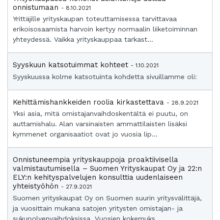
onnistumaan
- 8.10.2021
Yrittäjille yrityskaupan toteuttamisessa tarvittavaa
erikoisosaamista harvoin kertyy normaalin liiketoiminnan
yhteydessä. Vaikka yrityskauppaa tarkast...
Syyskuun katsotuimmat kohteet
- 1.10.2021
Syyskuussa kolme katsotuinta kohdetta sivuillamme oli:
Kehittämishankkeiden roolia kirkastettava
- 28.9.2021
Yksi asia, mitä omistajanvaihdoskentältä ei puutu, on
auttamishalu. Alan varsinaisten ammattilaisten lisäksi
kymmenet organisaatiot ovat jo vuosia lip...
Onnistuneempia yrityskauppoja proaktiivisella
valmistautumisella – Suomen Yrityskaupat Oy ja 22:n
ELY:n kehityspalvelujen konsulttia uudenlaiseen
yhteistyöhön
- 27.9.2021
Suomen yrityskaupat Oy on Suomen suurin yritysvälittäjä,
ja vuosittain mukana satojen yritysten omistajan- ja
sukupolvenvaihdoksissa. Vuosien kokemuks...