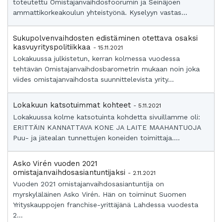
toteutettu Omistajanvaihdosfoorumin ja Seinäjoen
ammattikorkeakoulun yhteistyönä. Kyselyyn vastas...
Sukupolvenvaihdosten edistäminen otettava osaksi
kasvuyrityspolitiikkaa
- 15.11.2021
Lokakuussa julkistetun, kerran kolmessa vuodessa
tehtävän Omistajanvaihdosbarometrin mukaan noin joka
viides omistajanvaihdosta suunnittelevista yrity...
Lokakuun katsotuimmat kohteet
- 5.11.2021
Lokakuussa kolme katsotuinta kohdetta sivuillamme oli:
ERITTÄIN KANNATTAVA KONE JA LAITE MAAHANTUOJA
Puu- ja jätealan tunnettujen koneiden toimittaja....
Asko Virén vuoden 2021
omistajanvaihdosasiantuntijaksi
- 2.11.2021
Vuoden 2021 omistajanvaihdosasiantuntija on
myrskyläläinen Asko Virén. Hän on toiminut Suomen
Yrityskauppojen franchise-yrittäjänä Lahdessa vuodesta
2...