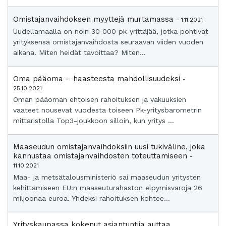
Omistajanvaihdoksen myyttejä murtamassa
- 1.11.2021
Uudellamaalla on noin 30 000 pk-yrittäjää, jotka pohtivat
yrityksensä omistajanvaihdosta seuraavan viiden vuoden
aikana. Miten heidät tavoittaa? Miten...
Oma pääoma – haasteesta mahdollisuudeksi
-
25.10.2021
Oman pääoman ehtoisen rahoituksen ja vakuuksien
vaateet nousevat vuodesta toiseen Pk-yritysbarometrin
mittaristolla Top3-joukkoon silloin, kun yritys ...
Maaseudun omistajanvaihdoksiin uusi tukiväline, joka
kannustaa omistajanvaihdosten toteuttamiseen
-
11.10.2021
Maa- ja metsätalousministeriö sai maaseudun yritysten
kehittämiseen EU:n maaseuturahaston elpymisvaroja 26
miljoonaa euroa. Yhdeksi rahoituksen kohtee...
Yrityskaupassa kokenut asiantuntija auttaa