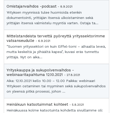
Omistajanvaihdos -podcast
- 8.9.2021
Yrityksen myynnissä tulee huomioida etenkin
dokumentointi, yrittäjän itsensä ulkoistaminen sekä
yrittäjän itsensä valmistelu myyntiä varten. Ostaja ta...
Mittelstandeista tervettä pyöreyttä yrityssektorimme
vatsanseudulle
- 6.9.2021
”Suomen yrityssektori on kuin Eiffel-torni – alhaalta leveä,
mutta keskeltä ja ylhäältä kapea”, kuvasi eräs tunnettu
yrittäjä. Nyt on aika...
Yrityskauppa ja sukupolvenvaihdos -
webinaaritapahtuma 12.10.2021
- 27.8.2021
Aika: 12.10.2021 kello 10.00 – 12.00 Paikka: webinaari
Yrityksen ostaminen tai myyminen sekä sukupolvenvaihdos
on yleensä pitkä prosessi, johon ...
Heinäkuun katsotuimmat kohteet
- 5.8.2021
Heinäkuussa kolme katsotuinta kohdetta sivuillamme oli: