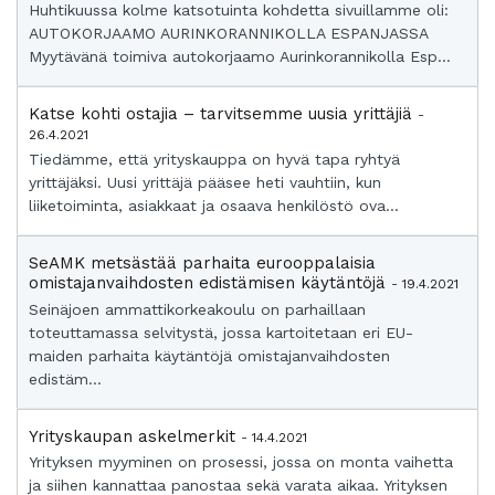
Huhtikuussa kolme katsotuinta kohdetta sivuillamme oli:
AUTOKORJAAMO AURINKORANNIKOLLA ESPANJASSA
Myytävänä toimiva autokorjaamo Aurinkorannikolla Esp...
Katse kohti ostajia – tarvitsemme uusia yrittäjiä
-
26.4.2021
Tiedämme, että yrityskauppa on hyvä tapa ryhtyä
yrittäjäksi. Uusi yrittäjä pääsee heti vauhtiin, kun
liiketoiminta, asiakkaat ja osaava henkilöstö ova...
SeAMK metsästää parhaita eurooppalaisia
omistajanvaihdosten edistämisen käytäntöjä
- 19.4.2021
Seinäjoen ammattikorkeakoulu on parhaillaan
toteuttamassa selvitystä, jossa kartoitetaan eri EU-
maiden parhaita käytäntöjä omistajanvaihdosten
edistäm...
Yrityskaupan askelmerkit
- 14.4.2021
Yrityksen myyminen on prosessi, jossa on monta vaihetta
ja siihen kannattaa panostaa sekä varata aikaa. Yrityksen