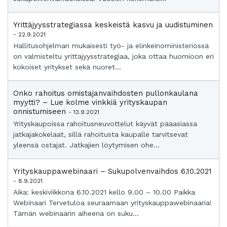
Yrittäjyysstrategiassa keskeistä kasvu ja uudistuminen
- 22.9.2021
Hallitusohjelman mukaisesti työ- ja elinkeinoministeriössä
on valmisteltu yrittäjyysstrategiaa, joka ottaa huomioon eri
kokoiset yritykset sekä nuoret...
Onko rahoitus omistajanvaihdosten pullonkaulana
myytti? – Lue kolme vinkkiä yrityskaupan
onnistumiseen
- 13.9.2021
Yrityskaupoissa rahoitusneuvottelut käyvät pääasiassa
jatkajakokelaat, sillä rahoitusta kaupalle tarvitsevat
yleensä ostajat. Jatkajien löytymisen ohe...
Yrityskauppawebinaari – Sukupolvenvaihdos 6.10.2021
- 8.9.2021
Aika: keskiviikkona 6.10.2021 kello 9.00 – 10.00 Paikka
Webinaari Tervetuloa seuraamaan yrityskauppawebinaaria!
Tämän webinaarin aiheena on suku...