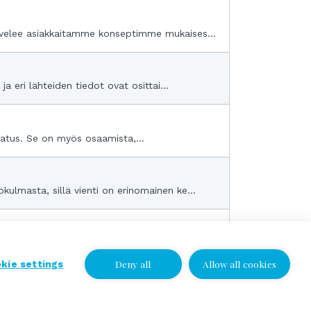
alvelee asiakkaitamme konseptimme mukaises...
 eri lähteiden tiedot ovat osittai...
tatus. Se on myös osaamista,...
ulmasta, sillä vienti on erinomainen ke...
 muutamme lähemmäs...
Deny all
Allow all cookies
kie settings
I wish to be contacted