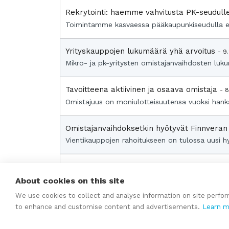
Rekrytointi: haemme vahvitusta PK-seudul
Toimintamme kasvaessa pääkaupunkiseudulla ets
Yrityskauppojen lukumäärä yhä arvoitus
- 9
Mikro- ja pk-yritysten omistajanvaihdosten lukum
Tavoitteena aktiivinen ja osaava omistaja
- 8
Omistajuus on moniulotteisuutensa vuoksi hanka
Omistajanvaihdoksetkin hyötyvät Finnveran
Vientikauppojen rahoitukseen on tulossa uusi h
Suomen Yrityskaupat -ketjun pääkonttori ja
Yli 10 vuotta jatkunut kasvumme vaatii lisää ti
About cookies on this site
We use cookies to collect and analyse information on site perfo
to enhance and customise content and advertisements.
Learn m
2026
2025
2024
2023
2022