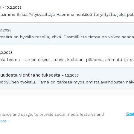
le
- 10.2.2023
imme Sinua Yritysvälittäjä Haemme henkilöä tai yritystä, joka p
.2.2023
äärä on hyvällä tasolla, ehkä. Täsmällistä tietoa on vaikea saada ja
.2.2023
la teema – se on oikeus, tunne, kulttuuri, pääoma, ammatti tai s
 uudesta vientirahoituksesta
- 1.2.2023
yödyllinen työkalu. Tämä on tärkeää myös omistajavaihdosten näkök
 Varsinais-Suomen aluekonttori muuttavat 3.2.2023.
- 27.1.2023
laa uusille tekijöille. Viime vuonna kasvu oli peräti 26 %. Samalla
Coo
rmance and usage, to provide social media features and
ore
2021
2020
2019
2018
2017
Older