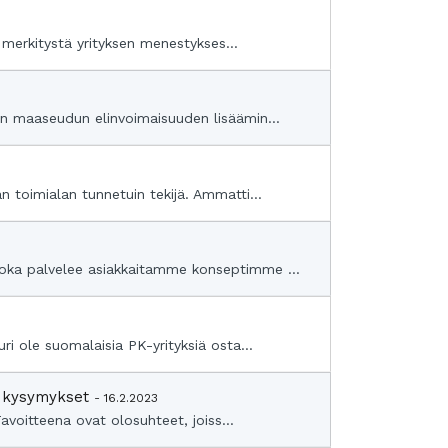
n merkitystä yrityksen menestykses...
on maaseudun elinvoimaisuuden lisäämin...
 toimialan tunnetuin tekijä. Ammatti...
joka palvelee asiakkaitamme konseptimme ...
i ole suomalaisia PK-yrityksiä osta...
en kysymykset
- 16.2.2023
avoitteena ovat olosuhteet, joiss...