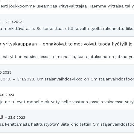
sti joukkoomme useampaa Yritysvälittäjää Haemme yrittäjää tai yri
pa
- 21.10.2023
merkittävä asia. Se tarkoittaa, että kovalla työllä rakennettu liiketo
a yrityskauppaan – ennakoivat toimet voivat tuoda hyötyjä j
esti yhtiön varsinaisessa toiminnassa, kun ajatuksena on jatkaa yrit
10.2023
30.10. – 3.11.2023. Omistajanvaihdosviikko on Omistajanvaihdosfoo
0.9.2023
ja ne tulevat monelle pk-yritykselle vastaan jossain vaiheessa yrity
llä
- 23.9.2023
a kehittämällä hallitustyötä? Siitä kirjoitettiin Omistajanvaihdosfoo