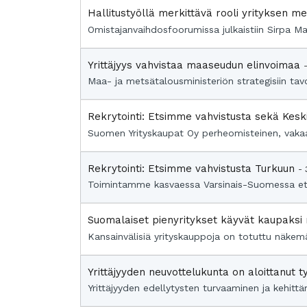
Hallitustyöllä merkittävä rooli yrityksen 
Omistajanvaihdosfoorumissa julkaistiin Sirpa Man
Yrittäjyys vahvistaa maaseudun elinvoimaa
Maa- ja metsätalousministeriön strategisiin ta
Rekrytointi: Etsimme vahvistusta sekä Kes
Suomen Yrityskaupat Oy perheomisteinen, vakaall
Rekrytointi: Etsimme vahvistusta Turkuun
- 
Toimintamme kasvaessa Varsinais-Suomessa etsi
Suomalaiset pienyritykset käyvät kaupaks
Kansainvälisiä yrityskauppoja on totuttu näkemä
Yrittäjyyden neuvottelukunta on aloittanut 
Yrittäjyyden edellytysten turvaaminen ja kehittä