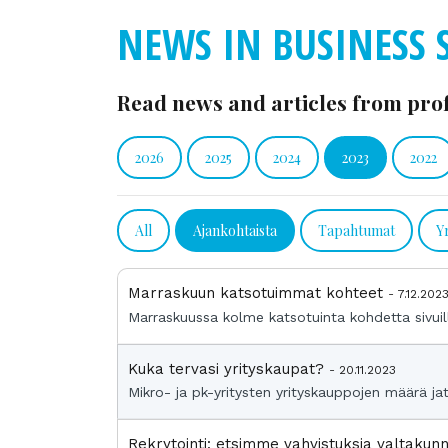
NEWS IN BUSINESS 
Read news and articles from prof
2026
2025
2024
2023
2022
All
Ajankohtaista
Tapahtumat
Y
Marraskuun katsotuimmat kohteet
- 7.12.202
Marraskuussa kolme katsotuinta kohdetta sivuill
Kuka tervasi yrityskaupat?
- 20.11.2023
Mikro- ja pk-yritysten yrityskauppojen määrä jat
Rekrytointi: etsimme vahvistuksia valtakunn