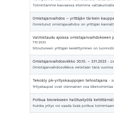
Toimintamme kasvaessa etsimme valtakunnallise
Omistajanvaihdos – yrittäjän tärkein kaup
Onnistunut omistajavaihdos on yrittäjän kannalta 
Valmistaudu ajoissa omistajanvaihdokseen j
7.10.2023
Sitoutuneen yrittäjän keskittyminen on luonnollis
Omistajanvaihdosviikko 30.10. – 3.11.2023
- 2.
Omistajanvaihdosviikkoa vietetään tänä vuonna 
Tekoäly pk-yrityskauppojen tehostajana
- 3
Yrityskaupat ovat olennainen osa liiketoimintaa 
Potkua bisnekseen hallitustyötä kehittämä
Kuinka yritys voi saada lisää potkua toimintaans