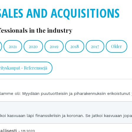
SALES AND ACQUISITIONS
essionals in the industry
2021
2020
2019
2018
2017
Older
rityskaupat - Referenssejä
3
amme oli: Myydään puutuotteisiin ja piharakennuksiin erikoistunut y
koi kasvuaan läpi finanssikriisin ja koronan. Se jatkoi kasvuaan jopa
allisesti
- 1.11.2023