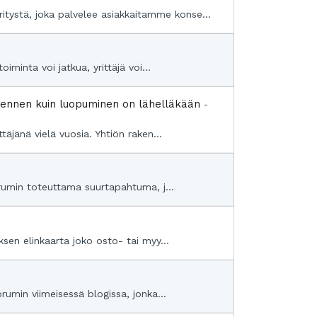
tystä, joka palvelee asiakkaitamme konse...
iminta voi jatkua, yrittäjä voi...
o ennen kuin luopuminen on lähelläkään
-
täjänä vielä vuosia. Yhtiön raken...
rumin toteuttama suurtapahtuma, j...
ksen elinkaarta joko osto- tai myy...
rumin viimeisessä blogissa, jonka...