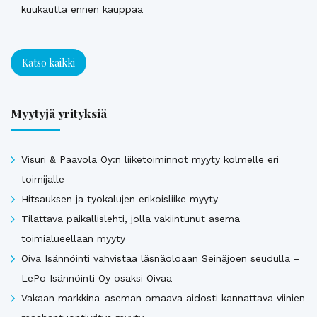
kuukautta ennen kauppaa
Katso kaikki
Myytyjä yrityksiä
Visuri & Paavola Oy:n liiketoiminnot myyty kolmelle eri
toimijalle
Hitsauksen ja työkalujen erikoisliike myyty
Tilattava paikallislehti, jolla vakiintunut asema
toimialueellaan myyty
Oiva Isännöinti vahvistaa läsnäoloaan Seinäjoen seudulla –
LePo Isännöinti Oy osaksi Oivaa
Vakaan markkina-aseman omaava aidosti kannattava viinien