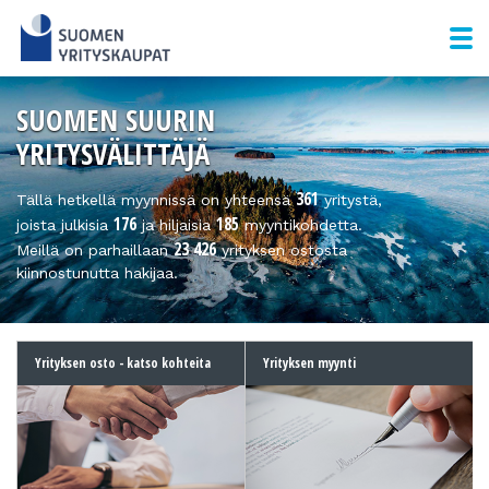
Skip
to
content
SUOMEN SUURIN
YRITYSVÄLITTÄJÄ
361
Tällä hetkellä myynnissä on yhteensä
yritystä,
176
185
joista julkisia
ja hiljaisia
myyntikohdetta.
23 426
Meillä on parhaillaan
yrityksen ostosta
kiinnostunutta hakijaa.
Yrityksen osto - katso kohteita
Yrityksen myynti