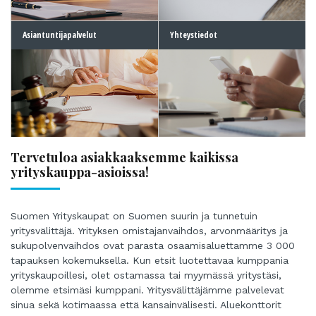
Asiantuntijapalvelut
Yhteystiedot
Tervetuloa asiakkaaksemme kaikissa
yrityskauppa-asioissa!
Suomen Yrityskaupat on Suomen suurin ja tunnetuin
yritysvälittäjä. Yrityksen omistajanvaihdos, arvonmääritys ja
sukupolvenvaihdos ovat parasta osaamisaluettamme 3 000
tapauksen kokemuksella. Kun etsit luotettavaa kumppania
yrityskaupoillesi, olet ostamassa tai myymässä yritystäsi,
olemme etsimäsi kumppani. Yritysvälittäjämme palvelevat
sinua sekä kotimaassa että kansainvälisesti. Aluekonttorit