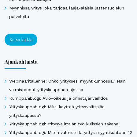
Myynnissä yritys joka tarjoaa laaja-alaisia lastensuojelun
palveluita
Katso kaikki
Ajankohtaista
Webinaaritallenne: Onko yrityksesi myyntikunnossa? Näin
valmistaudut yrityskauppaan ajoissa
Kumppaniblogi: Avio-oikeus ja omistajanvaihdos
Yrityskauppablogi: Miksi käyttää yritysvälittäjää
yrityskaupassa?
Yrityskauppablogi: Yritysvälittäjän työ kulissien takana
Yrityskauppablogi: Miten valmistella yritys myyntikuntoon 12