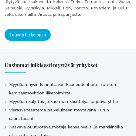
löytyvät paikkakunnilta Helsinki, Turku, Tampere, Lahti, Vaasa,
Seinäjoki, Jyväskylä, Mikkeli, Pori, Porvoo, Rovaniemi ja Oulu
sekä ulkomailla Virosta ja Espanjasta.
Tutustu tarkemmin
Uusimmat julkisesti myytävät yritykset
Myydään hyvin kannattavan kauneudenhoito-/parturi-
kampaamoyhtiön liiketoiminta
Myydään kuljetus ja kuorman käsittelyä tarjoava yhtiö
Vierasvenesatama palveluineen myytävänä Turun
saaristossa!
Kasvava puutuotevalmistaja kansainvälisillä markkinoilla
etsii uutta omistajaa