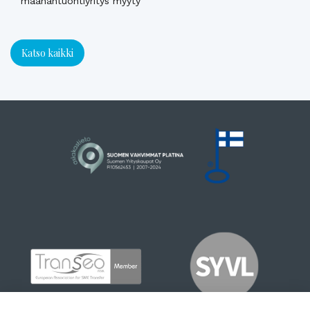
maahantuontiyritys myyty
Katso kaikki