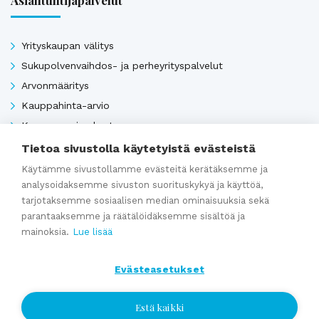
Asiantuntijapalvelut
Yrityskaupan välitys
Sukupolvenvaihdos- ja perheyrityspalvelut
Arvonmääritys
Kauppahinta-arvio
Kauppasopimukset
Tietoa sivustolla käytetyistä evästeistä
Käytämme sivustollamme evästeitä kerätäksemme ja
Katso kaikki
analysoidaksemme sivuston suorituskykyä ja käyttöä,
tarjotaksemme sosiaalisen median ominaisuuksia sekä
parantaaksemme ja räätälöidäksemme sisältöä ja
Ajankohtaista
mainoksia.
Lue lisää
Evästeasetukset
Webinaaritallenne: Onko yrityksesi myyntikunnossa? Näin
valmistaudut yrityskauppaan ajoissa
Estä kaikki
Kumppaniblogi: Avio-oikeus ja omistajanvaihdos