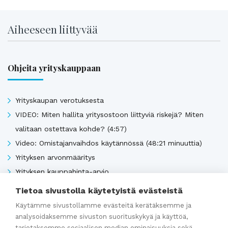
Aiheeseen liittyvää
Ohjeita yrityskauppaan
Yrityskaupan verotuksesta
VIDEO: Miten hallita yritysostoon liittyviä riskejä? Miten
valitaan ostettava kohde? (4:57)
Video: Omistajanvaihdos käytännössä (48:21 minuuttia)
Yrityksen arvonmääritys
Yrityksen kauppahinta-arvio
Tietoa sivustolla käytetyistä evästeistä
Käytämme sivustollamme evästeitä kerätäksemme ja
Katso kaikki
analysoidaksemme sivuston suorituskykyä ja käyttöä,
tarjotaksemme sosiaalisen median ominaisuuksia sekä