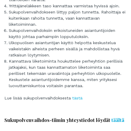
Yrittäjäneläkkeen taso kannattaa varmistaa hyvissä ajoin.
Sukupolvenvaihdokseen liittyy paljon tunnetta. Rahoittaja ei
kuitenkaan rahoita tunnetta, vaan kannattavan
liiketoiminnan.
Sukupolvenvaihdoksiin erikoistuneiden asiantuntijoiden
käyttö johtaa parhaimpiin lopputuloksiin.
Ulkopuolisen asiantuntijan käyttö helpotta keskustelua
vaikeistakin aiheista perheen sisällä ja mahdollistaa hyvä
ratkaisun löytymisen.
Kannattava liiketoiminta houkuttelee perheyhtiön perillisiä
jatkajaksi, kun taas kannattamaton liiketoiminta saa
perilliset tekemään uravalintoja perheyhtiön ulkopuolelle.
Keskustele asiantuntijoidemme kanssa, miten yrityksesi
luovuttamiskuntoa voitaisiin parantaa.
Lue lisää sukupolvenvaihdoksesta
tästä
Sukupolvenvaihdos-tiimin yhteystiedot löydät
täältä