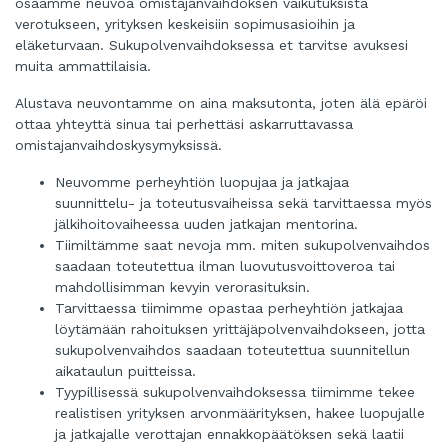
osaamme neuvoa omistajanvaihdoksen vaikutuksista
verotukseen, yrityksen keskeisiin sopimusasioihin ja
eläketurvaan. Sukupolvenvaihdoksessa et tarvitse avuksesi
muita ammattilaisia.
Alustava neuvontamme on aina maksutonta, joten älä epäröi
ottaa yhteyttä sinua tai perhettäsi askarruttavassa
omistajanvaihdoskysymyksissä.
Neuvomme perheyhtiön luopujaa ja jatkajaa
suunnittelu- ja toteutusvaiheissa sekä tarvittaessa myös
jälkihoitovaiheessa uuden jatkajan mentorina.
Tiimiltämme saat nevoja mm. miten sukupolvenvaihdos
saadaan toteutettua ilman luovutusvoittoveroa tai
mahdollisimman kevyin verorasituksin.
Tarvittaessa tiimimme opastaa perheyhtiön jatkajaa
löytämään rahoituksen yrittäjäpolvenvaihdokseen, jotta
sukupolvenvaihdos saadaan toteutettua suunnitellun
aikataulun puitteissa.
Tyypillisessä sukupolvenvaihdoksessa tiimimme tekee
realistisen yrityksen arvonmäärityksen, hakee luopujalle
ja jatkajalle verottajan ennakkopäätöksen sekä laatii