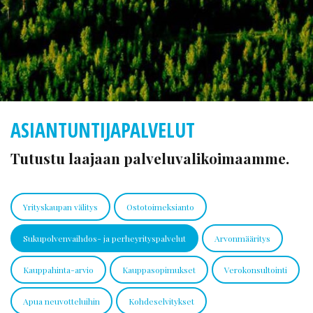
ASIANTUNTIJAPALVELUT
Tutustu laajaan palveluvalikoimaamme.
Yrityskaupan välitys
Ostotoimeksianto
Sukupolvenvaihdos- ja perheyrityspalvelut
Arvonmääritys
Kauppahinta-arvio
Kauppasopimukset
Verokonsultointi
Apua neuvotteluihin
Kohdeselvitykset