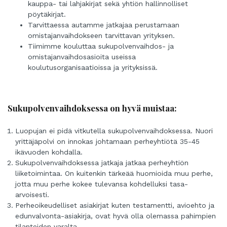
kauppa- tai lahjakirjat sekä yhtiön hallinnolliset
pöytäkirjat.
Tarvittaessa autamme jatkajaa perustamaan
omistajanvaihdokseen tarvittavan yrityksen.
Tiimimme kouluttaa sukupolvenvaihdos- ja
omistajanvaihdosasioita useissa
koulutusorganisaatioissa ja yrityksissä.
Sukupolvenvaihdoksessa on hyvä muistaa:
Luopujan ei pidä vitkutella sukupolvenvaihdoksessa. Nuori
yrittäjäpolvi on innokas johtamaan perheyhtiötä 35-45
ikävuoden kohdalla.
Sukupolvenvaihdoksessa jatkaja jatkaa perheyhtiön
liiketoimintaa. On kuitenkin tärkeää huomioida muu perhe,
jotta muu perhe kokee tulevansa kohdelluksi tasa-
arvoisesti.
Perheoikeudelliset asiakirjat kuten testamentti, avioehto ja
edunvalvonta-asiakirja, ovat hyvä olla olemassa pahimpien
tilanteiden varalta.