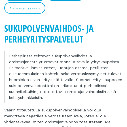
Arvokas yritys -kirja
SUKUPOLVENVAIHDOS- JA
PERHEYRITYSPALVELUT
Perhepiirissä tehtävät sukupolvenvaihdos ja
omistusjärjestelyt eroavat monella tavalla yrityskaupoista.
Esimerkiksi ihmissuhteet, luopujan asema, perillisten
oikeudenmukainen kohtelu sekä verotuskysymykset tulevat
huomioida aivan erityisellä tavalla. Suomen Yrityskauppojen
sukupolvenvaihdostiimi on erikoistunut perhepiirissä
suunniteltuihin ja totutettaviin omistajanvaihdoksiin sekä
kehityshankkeisiin.
Väärin toteutetulla sukupolvenvaihdoksella voi olla
merkittäviä negatiivisia veroseuraamuksia, joten ei ole
yhdentekevää, miten omistajanvaihdos toteutetaan. Me