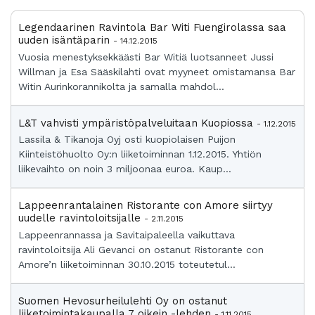
Legendaarinen Ravintola Bar Witi Fuengirolassa saa
uuden isäntäparin
- 14.12.2015
Vuosia menestyksekkäästi Bar Witiä luotsanneet Jussi
Willman ja Esa Sääskilahti ovat myyneet omistamansa Bar
Witin Aurinkorannikolta ja samalla mahdol...
L&T vahvisti ympäristöpalveluitaan Kuopiossa
- 1.12.2015
Lassila & Tikanoja Oyj osti kuopiolaisen Puijon
Kiinteistöhuolto Oy:n liiketoiminnan 1.12.2015. Yhtiön
liikevaihto on noin 3 miljoonaa euroa. Kaup...
Lappeenrantalainen Ristorante con Amore siirtyy
uudelle ravintoloitsijalle
- 2.11.2015
Lappeenrannassa ja Savitaipaleella vaikuttava
ravintoloitsija Ali Gevanci on ostanut Ristorante con
Amore’n liiketoiminnan 30.10.2015 toteutetul...
Suomen Hevosurheilulehti Oy on ostanut
liiketoimintakaupalla 7 oikein -lehden
- 1.11.2015