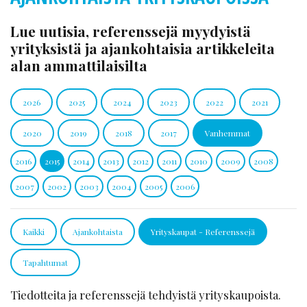
Lue uutisia, referenssejä myydyistä
yrityksistä ja ajankohtaisia artikkeleita
alan ammattilaisilta
2026
2025
2024
2023
2022
2021
2020
2019
2018
2017
Vanhemmat
2016
2015
2014
2013
2012
2011
2010
2009
2008
2007
2002
2003
2004
2005
2006
Kaikki
Ajankohtaista
Yrityskaupat - Referenssejä
Tapahtumat
Tiedotteita ja referenssejä tehdyistä yrityskaupoista.