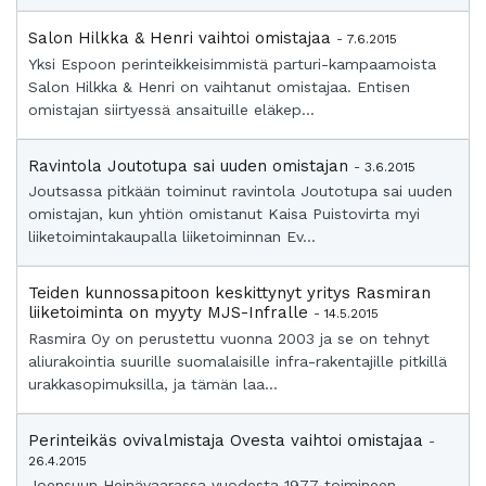
Salon Hilkka & Henri vaihtoi omistajaa
- 7.6.2015
Yksi Espoon perinteikkeisimmistä parturi-kampaamoista
Salon Hilkka & Henri on vaihtanut omistajaa. Entisen
omistajan siirtyessä ansaituille eläkep...
Ravintola Joutotupa sai uuden omistajan
- 3.6.2015
Joutsassa pitkään toiminut ravintola Joutotupa sai uuden
omistajan, kun yhtiön omistanut Kaisa Puistovirta myi
liiketoimintakaupalla liiketoiminnan Ev...
Teiden kunnossapitoon keskittynyt yritys Rasmiran
liiketoiminta on myyty MJS-Infralle
- 14.5.2015
Rasmira Oy on perustettu vuonna 2003 ja se on tehnyt
aliurakointia suurille suomalaisille infra-rakentajille pitkillä
urakkasopimuksilla, ja tämän laa...
Perinteikäs ovivalmistaja Ovesta vaihtoi omistajaa
-
26.4.2015
Joensuun Heinävaarassa vuodesta 1977 toimineen