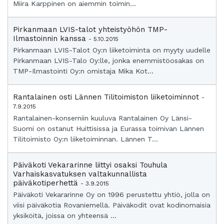
Miira Karppinen on aiemmin toimin...
Pirkanmaan LVIS-talot yhteistyöhön TMP-
Ilmastoinnin kanssa
- 5.10.2015
Pirkanmaan LVIS-Talot Oy:n liiketoiminta on myyty uudelle
Pirkanmaan LVIS-Talo Oy:lle, jonka enemmistöosakas on
TMP-Ilmastointi Oy:n omistaja Mika Kot...
Rantalainen osti Lännen Tilitoimiston liiketoiminnot
-
7.9.2015
Rantalainen-konserniin kuuluva Rantalainen Oy Länsi-
Suomi on ostanut Huittisissa ja Eurassa toimivan Lännen
Tilitoimisto Oy:n liiketoiminnan. Lännen T...
Päiväkoti Vekararinne liittyi osaksi Touhula
Varhaiskasvatuksen valtakunnallista
päiväkotiperhettä
- 3.9.2015
Päiväkoti Vekararinne Oy on 1996 perustettu yhtiö, jolla on
viisi päiväkotia Rovaniemellä. Päiväkodit ovat kodinomaisia
yksiköitä, joissa on yhteensä ...