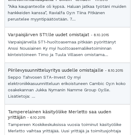
”Aika kaupanteolle oli kypsä. Haluan jatkaa työtäni muiden
hankkeiden kanssa”, Ravialfa Oy:n Tiina Pitkänen
perustelee myyntipäätöstään. 7...
Varpaisjärven ST1:lle uudet omistajat
- 8.10.2015
Varpaisjärvellä ST1-huoltoasemaa pitkään pyörittänyt
Anssi Nousiainen Ky myi huoltoasemaliiketoiminnan
kiinteistöineen Timo ja Tuula Villasen omistama...
Piirilevysuunnitteluyritys uudelle omistajalle
- 8.10.2015
Seppo Tahvosen STA-Invest Oy myi
elektroniikkasuunnitteluun erikoistuneen Cambic Oy:n koko
osakekannan Jukka Nymanin Namme Group Oy:lle.
Lisätietoja: ...
Tamperelainen käsityöliike Merletto saa uuden
yrittäjän
- 6.10.2015
Tampereen Koskikeskuksissa vuosia toiminut käsityöliike
Merletto vaihtaa yrittäjää. Uusi yrittäjä ja toimitusjohtaja