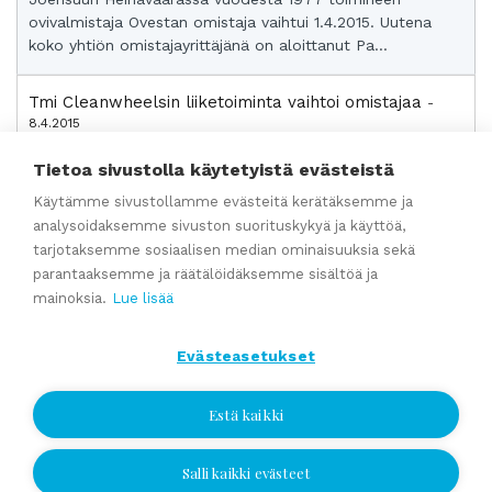
ovivalmistaja Ovestan omistaja vaihtui 1.4.2015. Uutena
koko yhtiön omistajayrittäjänä on aloittanut Pa...
Tmi Cleanwheelsin liiketoiminta vaihtoi omistajaa
-
8.4.2015
Sampo Nurmi on ostanut Ilkka Juntuselta Tmi
Tietoa sivustolla käytetyistä evästeistä
Cleanwheelsin liiketoiminnan. Cleanwheels on autojen
puhdistukseen ja fiksaukseen erikoistunut yhtiö Järve...
Käytämme sivustollamme evästeitä kerätäksemme ja
analysoidaksemme sivuston suorituskykyä ja käyttöä,
Hoivapalveluyritys Loimupelolle uudet omistajat
tarjotaksemme sosiaalisen median ominaisuuksia sekä
-
16.3.2015
parantaaksemme ja räätälöidäksemme sisältöä ja
Nurmeksessa hoito-, hoiva- sekä kuntoutuspalveluja
mainoksia.
Lue lisää
tarjoavan Loimupellon uusina omistajina ovat aloittaneet
Vesa Reinikainen ja Ville Peltola. Lisätie...
Evästeasetukset
Matto Nurmisen liiketoiminta vaihtoi omistajaa
- 1.2.2015
Estä kaikki
Matnur Oy on ostanut vuoden 2014 loppupuolella
toteutetulla yrityskaupalla Oulussa toimivan Matto
Nurminen Oy:n liiketoiminnan. Yritys on sisustusalan...
Salli kaikki evästeet
Jätä yhteydenottopyyntö