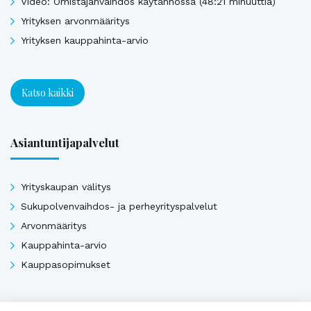
Video: Omistajanvaihdos käytännössä (48:21 minuuttia)
Yrityksen arvonmääritys
Yrityksen kauppahinta-arvio
Katso kaikki
Asiantuntijapalvelut
Yrityskaupan välitys
Sukupolvenvaihdos- ja perheyrityspalvelut
Arvonmääritys
Kauppahinta-arvio
Kauppasopimukset