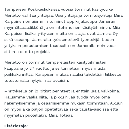
Tampereen Koskikeskuksissa vuosia toiminut käsityöliike
Merletto vaihtaa yrittäjää. Uusi yrittäjä ja toimitusjohtaja Miira
Karppinen on aiemmin toiminut oppikirjakauppa Jameran
myymäläpäällikkönä ja on intohimoinen käsityöihminen. Miia
Karppisen lisäksi yrityksen muita omistajia ovat Jamera Oy
sekä useampi Jameralla työskentelevä työntekijä. Uuden
yrityksen perustamisen taustsalla on Jameralla noin vuosi
sitten aloitettu projekti.
Merletto on toiminut tamperelaisten käsityöihmisten
kauppana jo 27 vuotta, ja se tunnetaan myös muilla
paikkakunnillta. Karppisen mukaan aluksi lähdetään liikkeelle
tutustumalla nykyisiin asiakkaisiin.
– Yrityksellä on jo pitkät perinteet ja erittäin laaja valikoima.
Haluamme vaalia niitä, ja pikku hiljaa tuoda myös oma
näkemyksemme ja osaamisemme mukaan toimintaan. Alkuun
on myös aika paljon opeteltavaa sekä tausta-asioissa että
myymälän puolellakin, Miira Toteaa
Lisätietoja: