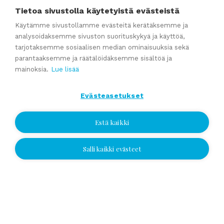
Katso kaikki
Tietoa sivustolla käytetyistä evästeistä
Käytämme sivustollamme evästeitä kerätäksemme ja
analysoidaksemme sivuston suorituskykyä ja käyttöä,
Ajankohtaista
tarjotaksemme sosiaalisen median ominaisuuksia sekä
parantaaksemme ja räätälöidäksemme sisältöä ja
mainoksia.
Lue lisää
Webinaaritallenne: Onko yrityksesi myyntikunnossa? Näin
valmistaudut yrityskauppaan ajoissa
Evästeasetukset
Kumppaniblogi: Avio-oikeus ja omistajanvaihdos
Yrityskauppablogi: Miksi käyttää yritysvälittäjää
Estä kaikki
yrityskaupassa?
Yrityskauppablogi: Yritysvälittäjän työ kulissien takana
Salli kaikki evästeet
Jätä yhteydenottopyyntö
Yrityskauppablogi: Miten valmistella yritys myyntikuntoon 12
kuukautta ennen kauppaa
Jätä yhteydenottopyyntö
Valitse sijainti ja jätä numerosi tai
Katso kaikki
sähköpostiosoitteesi, niin otamme