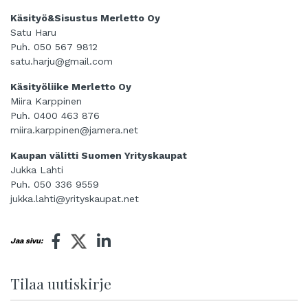
Käsityö&Sisustus Merletto Oy
Satu Haru
Puh. 050 567 9812
satu.harju@gmail.com
Käsityöliike Merletto Oy
Miira Karppinen
Puh. 0400 463 876
miira.karppinen@jamera.net
Kaupan välitti Suomen Yrityskaupat
Jukka Lahti
Puh. 050 336 9559
jukka.lahti@yrityskaupat.net
Jaa sivu:
Tilaa uutiskirje