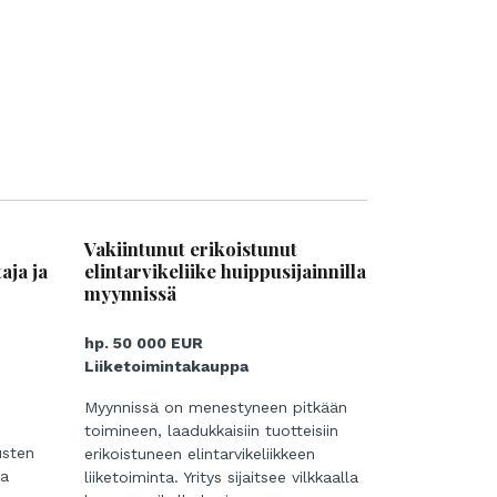
Vakiintunut erikoistunut
aja ja
elintarvikeliike huippusijainnilla
myynnissä
hp. 50 000 EUR
Liiketoimintakauppa
Myynnissä on menestyneen pitkään
toimineen, laadukkaisiin tuotteisiin
usten
erikoistuneen elintarvikeliikkeen
va
liiketoiminta. Yritys sijaitsee vilkkaalla