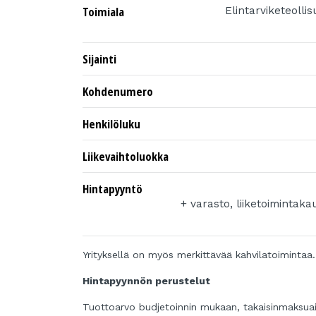
Toimiala
Elintarviketeolli
Sijainti
Kohdenumero
Henkilöluku
Liikevaihtoluokka
Hintapyyntö
+ varasto, liiketoimintak
Yrityksellä on myös merkittävää kahvilatoimintaa.
Hintapyynnön perustelut
Tuottoarvo budjetoinnin mukaan, takaisinmaksuai