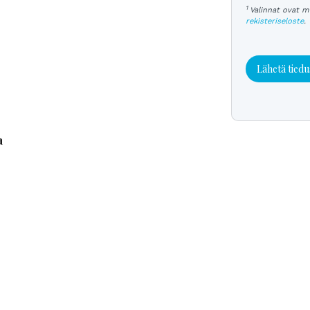
1
Valinnat ovat m
rekisteriseloste
.
Lähetä tiedu
a