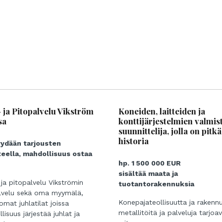
- ja Pitopalvelu Vikström
Koneiden, laitteiden ja
sa
konttijärjestelmien valmist
suunnittelija, jolla on pitkä
historia
yydään tarjousten
eella, mahdollisuus ostaa
hp. 1 500 000 EUR
sisältää maata ja
 ja pitopalvelu Vikströmin
tuotantorakennuksia
lvelu sekä oma myymälä,
Konepajateollisuutta ja rakenn
 omat juhlatilat joissa
metallitöitä ja palveluja tarjoa
isuus järjestää juhlat ja