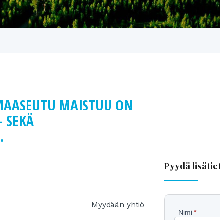
MAASEUTU MAISTUU ON
- SEKÄ
.
Pyydä lisätie
Myydään yhtiö
Pyydä
Nimi
*