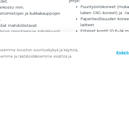
yritys:
udet.
Puuntyöstökoneet (muk
erkosto mm.
lukien CNC-koneet) ja -la
stoimistojen ja kukkakauppojen
Paperiteollisuuden konee
.
laitteet
ilat mahdollistavat
Erilaiset kontit (0,6–14 m
uksien järjestämisen tehokkaasti
konttijärjestelmät
Traktorin perävaunujen
kaasti.
...
valmistus
na on perinteikäs ruuanvalmistus
semme sivuston suorituskykyä ja käyttöä,
isää
Eväst
Rakennustyökalut
 kotiruokana omalla
semme ja räätälöidäksemme sisältöä ja
Hionta-, jyrsintä-, korjaus
ikalla.
Lue lisää
hitsaustyöt
 ja Pitopalvelu Vikströmin
Viimeistelytyöt – hiekkap
alkaa vuodesta 1949, jolloin Irja
Rakennusten metallirake
m perusti yrityksen. Yritys
a edeltäjiensä tavoin
Työ tehdään asiakkaan erityisto
aita pito-, juhla- ja catering-
perustuvien tilausten pohjalta, 
a, myytävistä yrityksistä ja tapahtumista.
ja niin arkeen kuin juhlaan juuri
siihen liittyy pitkäaikaisen kok
e. Pitopalvelu sekä kauppa
tuomaa neuvontaa ja osaamist
at Salon keskustassa
eessa Torikatu 3, jossa se
Yhtiön suurin vahvuus on
e niin yksityisasiakkaita,
ammattitaitoisissa työntekijöis
iä, yhdistyksiä kuin julkisen