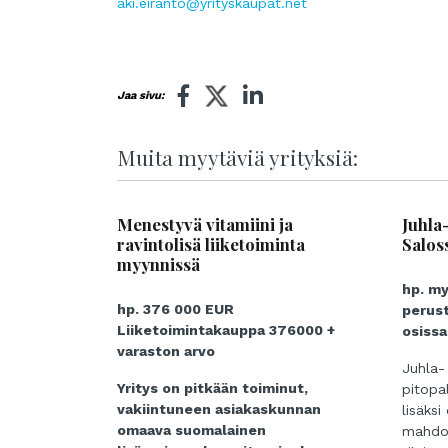
aki.eiranto@yrityskaupat.net
Jaa sivu:
Muita myytäviä yrityksiä:
Menestyvä vitamiini ja
Juhla
ravintolisä liiketoiminta
Salos
myynnissä
hp. m
hp. 376 000 EUR
perust
Liiketoimintakauppa 376000 +
osissa
varaston arvo
Juhla-
Yritys on pitkään toiminut,
pitopa
vakiintuneen asiakaskunnan
lisäksi
omaava suomalainen
mahdoll