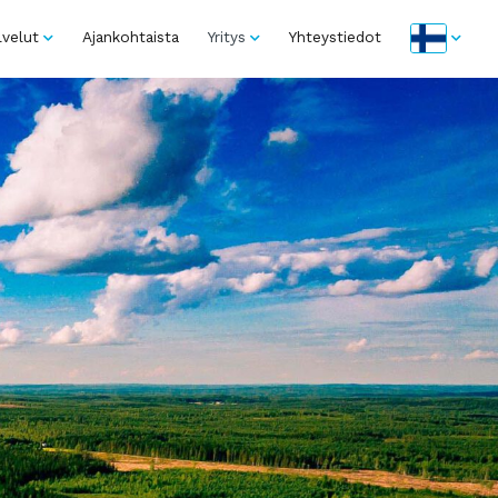
lvelut
Ajankohtaista
Yritys
Yhteystiedot