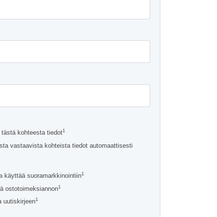
a
a
1
tästä kohteesta tiedot
ta vastaavista kohteista tiedot automaattisesti
1
a käyttää suoramarkkinointiin
1
ä ostotoimeksiannon
1
 uutiskirjeen