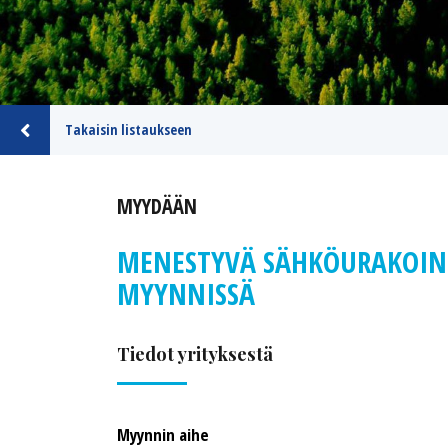
Takaisin listaukseen
MYYDÄÄN
MENESTYVÄ SÄHKÖURAKOINT
MYYNNISSÄ
Tiedot yrityksestä
Myynnin aihe