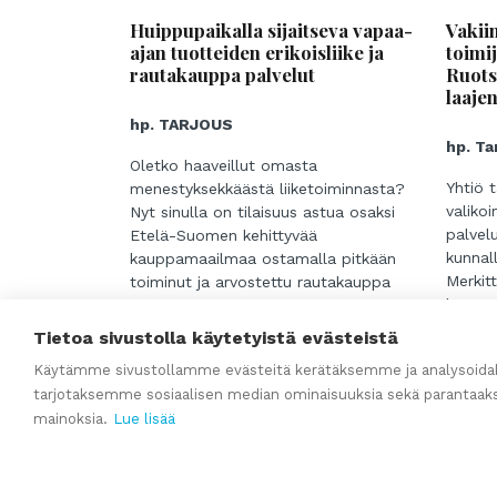
Huippupaikalla sijaitseva vapaa-
Vakii
ajan tuotteiden erikoisliike ja
toimij
rautakauppa palvelut
Ruots
laaje
hp. TARJOUS
hp. Ta
Oletko haaveillut omasta
Yhtiö t
menestyksekkäästä liiketoiminnasta?
valikoi
Nyt sinulla on tilaisuus astua osaksi
palvelu
Etelä-Suomen kehittyvää
kunnall
kauppamaailmaa ostamalla pitkään
Merkit
toiminut ja arvostettu rautakauppa
koostu
sekä vapaa-ajan tuotteiden
joissa 
erikoisliike!
Tietoa sivustolla käytetyistä evästeistä
tuki tu
Monipuolinen tuotevalikoima:
Käytämme sivustollamme evästeitä kerätäksemme ja analysoidak
Pitkäa
• Laadukkaat rautakaupan tuotteet
tarjotaksemme sosiaalisen median ominaisuuksia sekä parantaak
korkea
...
• Kattava valikoima kalastus- ja
mainoksia.
Lue lisää
yhtiö 
...
puutarhatuotteita
aseman 
Lue lisää
• Ammattimainen vene- ja
Ruotsi
Lue l
moottorimyynti
Laajen