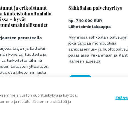
ntunut ja erikoistunut
Sähköalan palveluyritys
a kiinteistöhuoltoalalla
issa – hyvät
hp. 740 000 EUR
ntumismahdollisuudet
Liiketoimintakauppa
Myynnissä sähköalan palveluyri
rjousten perusteella
joka tarjoaa monipuolisia
arjoaa laajan ja kattavan
sähköasennus- ja huoltopalvel
man koneita, tuotteita ja
pääasiassa Pirkanmaan ja Kant
ita tarkoitettu lähinnä
Hämeen alueella
isten laitosten ylläpitoon.
tävä osa liiketoiminnasta
u jälkimarkkinapalveluista,
Lue lisää
huolto, varaosat ja tekninen
ottavat toistuvia tuloja.
semme sivuston suorituskykyä ja käyttöä,
ikaisten asiakassuhteiden ja
Eväst
semme ja räätälöidäksemme sisältöä ja
n teknisen osaamisen ansiosta
on vakiinnuttanut vahvan
markkinoilla, erityisesti
n eteläosissa.
isää
nusmahdollisuudet pidetään