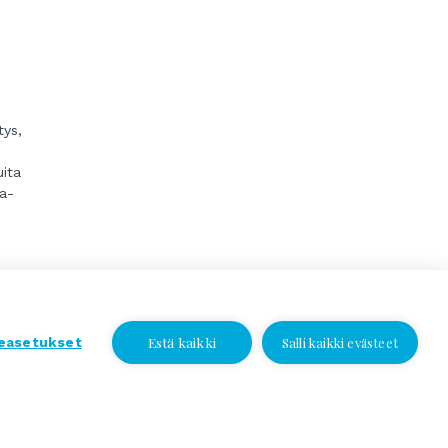
tys,
uita
a-
Estä kaikki
easetukset
Salli kaikki evästeet