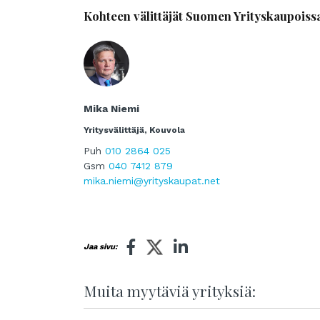
Kohteen välittäjät Suomen Yrityskaupoiss
Mika Niemi
Yritysvälittäjä, Kouvola
Puh
010 2864 025
Gsm
040 7412 879
mika.niemi@yrityskaupat.net
Jaa sivu:
Muita myytäviä yrityksiä: