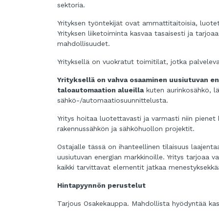
sektoria.
Yrityksen työntekijät ovat ammattitaitoisia, luote
Yrityksen liiketoiminta kasvaa tasaisesti ja tarjo
mahdollisuudet.
Yrityksellä on vuokratut toimitilat, jotka palvelev
Yrityksellä on vahva osaaminen uusiutuvan e
taloautomaation alueilla
kuten aurinkosähkö, l
sähkö-/automaatiosuunnittelusta.
Yritys hoitaa luotettavasti ja varmasti niin pienet
rakennussähkön ja sähköhuollon projektit.
Ostajalle tässä on ihanteellinen tilaisuus laajent
uusiutuvan energian markkinoille. Yritys tarjoaa v
kaikki tarvittavat elementit jatkaa menestyksekkää
Hintapyynnön perustelut
Tarjous Osakekauppa. Mahdollista hyödyntää kas