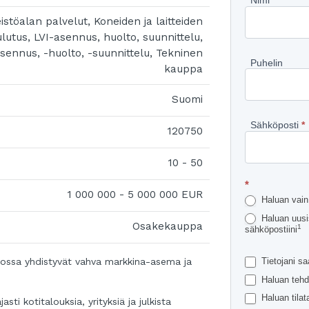
Pyydä
Nimi
*
eistöalan palvelut, Koneiden ja laitteiden
lisätietoj
ulutus, LVI-asennus, huolto, suunnittelu,
kohteest
ennus, -huolto, -suunnittelu, Tekninen
Puhelin
kauppa
Suomi
Sähköposti
*
120750
10 - 50
*
1 000 000 - 5 000 000 EUR
Haluan vain 
Haluan uusis
Osakekauppa
1
sähköpostiini
Tietojani sa
 jossa yhdistyvät vahva markkina-asema ja
Haluan tehd
Haluan tilata
sti kotitalouksia, yrityksiä ja julkista