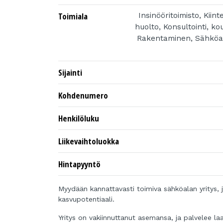
Toimiala
Insinööritoimisto, Kiint
huolto, Konsultointi, ko
Rakentaminen, Sähköas
Sijainti
Kohdenumero
Henkilöluku
Liikevaihtoluokka
Hintapyyntö
Myydään kannattavasti toimiva sähköalan yritys,
kasvupotentiaali.
Yritys on vakiinnuttanut asemansa, ja palvelee laaja