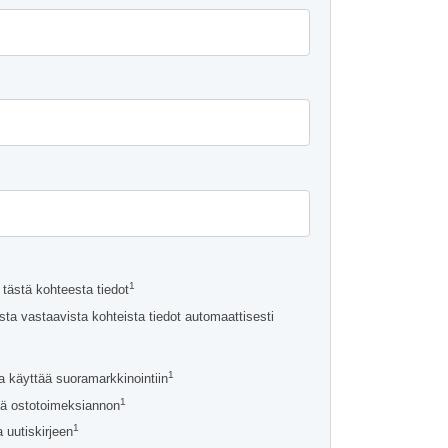
a
a
1
tästä kohteesta tiedot
ta vastaavista kohteista tiedot automaattisesti
1
a käyttää suoramarkkinointiin
1
ä ostotoimeksiannon
1
 uutiskirjeen