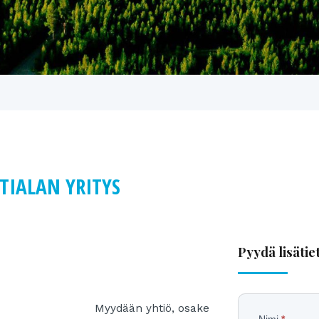
IALAN YRITYS
Pyydä lisätie
Myydään yhtiö, osake