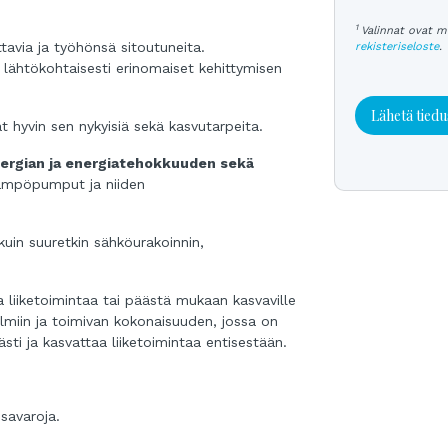
1
Valinnat ovat m
ttavia ja työhönsä sitoutuneita.
rekisteriseloste
.
aa lähtökohtaisesti erinomaiset kehittymisen
Lähetä tiedu
at hyvin sen nykyisiä sekä kasvutarpeita.
nergian ja energiatehokkuuden sekä
ämpöpumput ja niiden
 kuin suuretkin sähköurakoinnin,
aa liiketoimintaa tai päästä mukaan kasvaville
almiin ja toimivan kokonaisuuden, jossa on
sti ja kasvattaa liiketoimintaa entisestään.
savaroja.