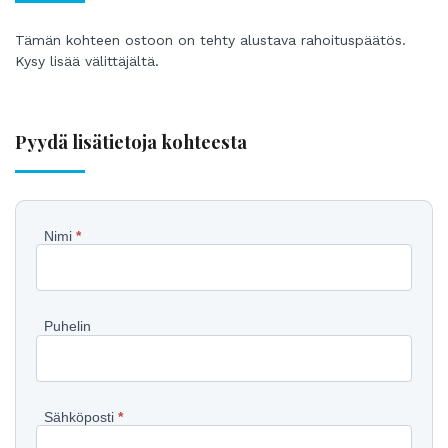
Tämän kohteen ostoon on tehty alustava rahoituspäätös.
Kysy lisää välittäjältä.
Pyydä lisätietoja kohteesta
Pyydä
Nimi
*
lisätietoja
kohteesta
Puhelin
Sähköposti
*