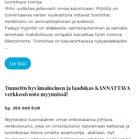
luotettava toimija.
Yhtiö uudistaa jatkuvasti omaa kalustoaan. Yhtiöllä on
toimintaansa varten vuokrattuna riittävät toimitilat.
Henkilöstö on ammattitaitoinen ja kokenut.
Pääsyy myyntiin on eläkkeelle valmistautuminen ja samalla
annetaan mahdollisuus ostajalle kasvattaa hyvin toimiva
liiketoiminta. Toimintaa on kasvatettavissa nykyasiakkaiden
kanssa, tai laajentamalla palvelutarjontaa uusille ja
...
vanhoillekin asiakkaille.
Lue lisää
Tunnettu hyvämaineinen ja laadukas KANNATTAVA
verkkosivusto myynnissä!
hp. 350 000 EUR
Myytävänä suomalainen oman erikoisalansa johtava
verkkosivusto, joka on omistautunut tarjoamaan kattavaa ja
luotettavaa tietoa omalta asiantuntija -alaltaan. Nyt
myytävänä verkkosivustoa hallinnoivan yrityksen osakkeet tai