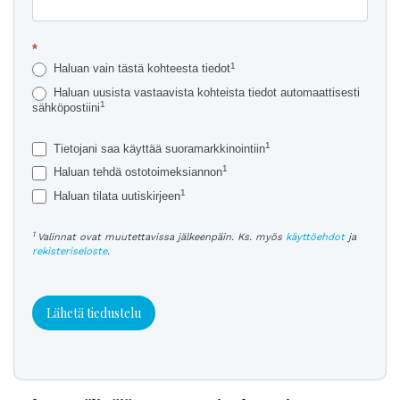
*
1
Haluan vain tästä kohteesta tiedot
Haluan uusista vastaavista kohteista tiedot automaattisesti
1
sähköpostiini
1
Tietojani saa käyttää suoramarkkinointiin
1
Haluan tehdä ostotoimeksiannon
1
Haluan tilata uutiskirjeen
1
Valinnat ovat muutettavissa jälkeenpäin. Ks. myös
käyttöehdot
ja
rekisteriseloste
.
Lähetä tiedustelu