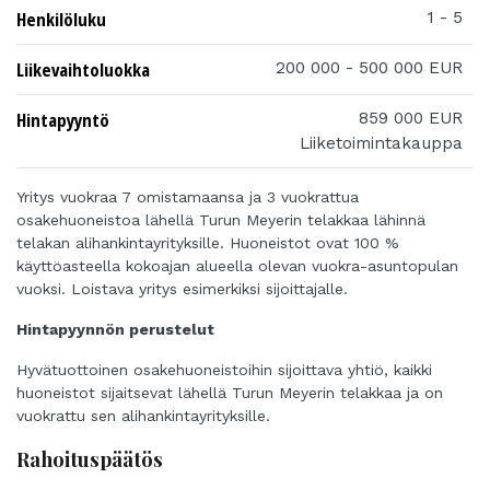
Henkilöluku
1 - 5
Liikevaihtoluokka
200 000 - 500 000 EUR
Hintapyyntö
859 000 EUR
Liiketoimintakauppa
Yritys vuokraa 7 omistamaansa ja 3 vuokrattua
osakehuoneistoa lähellä Turun Meyerin telakkaa lähinnä
telakan alihankintayrityksille. Huoneistot ovat 100 %
käyttöasteella kokoajan alueella olevan vuokra-asuntopulan
vuoksi. Loistava yritys esimerkiksi sijoittajalle.
Hintapyynnön perustelut
Hyvätuottoinen osakehuoneistoihin sijoittava yhtiö, kaikki
huoneistot sijaitsevat lähellä Turun Meyerin telakkaa ja on
vuokrattu sen alihankintayrityksille.
Rahoituspäätös