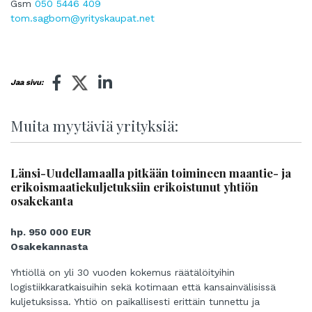
Gsm
050 5446 409
tom.sagbom@yrityskaupat.net
Jaa sivu:
Muita myytäviä yrityksiä:
Länsi-Uudellamaalla pitkään toimineen maantie- ja
erikoismaatiekuljetuksiin erikoistunut yhtiön
osakekanta
hp. 950 000 EUR
Osakekannasta
Yhtiöllä on yli 30 vuoden kokemus räätälöityihin
logistiikkaratkaisuihin sekä kotimaan että kansainvälisissä
kuljetuksissa. Yhtiö on paikallisesti erittäin tunnettu ja