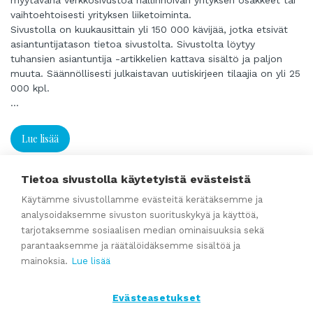
vaihtoehtoisesti yrityksen liiketoiminta.
Sivustolla on kuukausittain yli 150 000 kävijää, jotka etsivät
asiantuntijatason tietoa sivustolta. Sivustolta löytyy
tuhansien asiantuntija -artikkelien kattava sisältö ja paljon
muuta. Säännöllisesti julkaistavan uutiskirjeen tilaajia on yli 25
000 kpl.
Yhtenä tärkeänä sivuston voimatekijänä on kuitenkin sen
...
käyttäjien muodostama yhteisöllisyys ja luottamus.
Verkkosivuston sisältö on tuotettu huolellisesti, jotta käyttäjät
Lue lisää
saavat tarkkaa ja luotettavaa tietoa.
Liiketoiminnan perusta on arvostetut pitkäikäiset isot
mainostajat, jotka ovat olleet pitkäaikaisia ​​
Tietoa sivustolla käytetyistä evästeistä
mainoskumppaneita jo vuosia. 2/3 tuloista tuleekin
Vakiintunut ja ammattimaisesti johdettu
Käytämme sivustollamme evästeitä kerätäksemme ja
kiinteistöalan yhtiö Etelä-Pohjanmaalta
verkkomainonnasta ja loput erilaisista oheistuotteiden ja
analysoidaksemme sivuston suorituskykyä ja käyttöä,
palveluiden myynnistä. Kumpiakin tulovirtoja on mahdollista
tarjotaksemme sosiaalisen median ominaisuuksia sekä
kasvattaa panostamalla liiketoiminnan kehitykseen.
hp. 773 535 EUR
parantaaksemme ja räätälöidäksemme sisältöä ja
Sivusto on erittäin hyvämaineinen ja vakiintunut alusta
mainoksia.
Lue lisää
Suomessa, mikä erottaa sen kilpailijoista. Nyt siis
Yhtiöllä on takanaan yli kahdenkymmenen vuoden historia
mahdollisuus rakentaa liiketoimintaa pitkäikäisen ja
paikallisena ja tunnettuna kiinteistöjen kehittäjänä.
luotettavan tuotemerkin/sivuston avulla.
Kokonaisuus käsittää kahdeksan vuokrarivitaloa ja yhteensä
Evästeasetukset
Liiketoiminta sopii niin myyntiorientoituneelle ostajalle kuin
48 asuntoa, joiden käyttöaste on jatkuvasti ollut erinomainen,