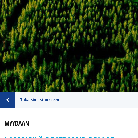
Takaisin listaukseen
MYYDÄÄN