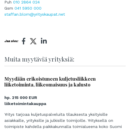
Puh
010 2864 024
Gsm
041 5950 000
staffan.blom@yrityskaupat.net
Jaa sivu:
Muita myytäviä yrityksiä:
Myydään erikoistuneen kuljetusliikkeen
liiketoiminta, liikeomaisuus ja kalusto
hp. 215 000 EUR
liiketoimintakauppa
Yritys tarjoaa kuljetuspalveluita tilauksesta yksityisille
asiakkaille, yrityksille ja julkisille toimijoille. Yrityksellä on
toimipiste kahdella paikkakunnalla toimialueena koko Suomi