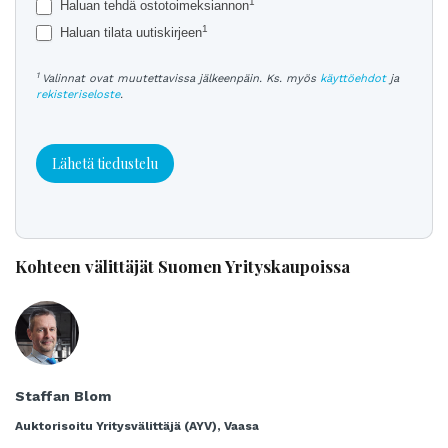
1
Haluan tehdä ostotoimeksiannon
1
Haluan tilata uutiskirjeen
1
Valinnat ovat muutettavissa jälkeenpäin. Ks. myös
käyttöehdot
ja
rekisteriseloste
.
Lähetä tiedustelu
Kohteen välittäjät Suomen Yrityskaupoissa
Staffan Blom
Auktorisoitu Yritysvälittäjä (AYV), Vaasa