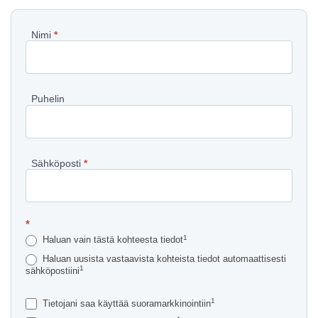
Pyydä
Nimi
*
lisätietoja
kohteesta
Puhelin
Sähköposti
*
*
1
Haluan vain tästä kohteesta tiedot
Haluan uusista vastaavista kohteista tiedot automaattisesti
1
sähköpostiini
1
Tietojani saa käyttää suoramarkkinointiin