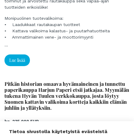
toiminut ja arvostettu rautakauppa sekä vapaa-ajan
tuotteiden erikoisliike!
Monipuolinen tuotevalikoima:
• Laadukkaat rautakaupan tuotteet
• Kattava valikoima kalastus- ja puutarhatuotteita
• Ammattimainen vene- ja moottorimyynti
• Osaavat vene-, moottori- ja pienkonehuoltopalvelut
...
Vakiintunut asiakaspohja:
Lue lisää
Yrityksen historia ja asiakaspalvelun korkea laatu ovat luoneet
laajan ja uskollisen asiakaskunnan, joka takaa jatkuvan
myynnin.
Pitkän historian omaava hyvämaineinen ja tunnettu
Ammattitaitoinen henkilökunta:
paperikauppa Harjun Paperi etsii jatkajaa. Myymälän
Osaava tiimi on valmis tukemaan uuden omistajan
tukena Hyvän Tuulen verkkokauppa, josta löytyy
alkutaivalta ja varmistamaan sujuvan siirtymän. Vanha
Suomen kattavin valikoima kortteja kaikkiin elämän
omistaja on myös valmis toimimaan apuna tarvittavan
juhliin ja yllätyksiin.
siirtymäajan.
Ihanteellinen sijainti:
hp. 235 000 EUR
Etelä-Suomen keskeinen sijainti tarjoaa erinomaiset
Tietoa sivustolla käytetyistä evästeistä
Harjun Paperi on toiminut vuodesta 1954 yhtäjaksoisesti
mahdollisuudet liiketoiminnan kasvulle ja kehitykselle.