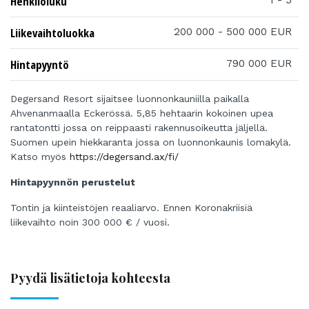
Henkilöluku
1 - 5
Liikevaihtoluokka
200 000 - 500 000 EUR
Hintapyyntö
790 000 EUR
Degersand Resort sijaitsee luonnonkauniilla paikalla
Ahvenanmaalla Eckerössä. 5,85 hehtaarin kokoinen upea
rantatontti jossa on reippaasti rakennusoikeutta jäljellä.
Suomen upein hiekkaranta jossa on luonnonkaunis lomakylä.
Katso myös
https://degersand.ax/fi/
Hintapyynnön perustelut
Tontin ja kiinteistöjen reaaliarvo. Ennen Koronakriisiä
liikevaihto noin 300 000 € / vuosi.
Pyydä lisätietoja kohteesta