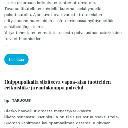
– eikä ulkomaan keikatkaan tuntemattomia ole.
Tavaraa liikutellaan kahdella kuorma- sekä yhdellä
pakettiautolla. Ajoneuvot ovat varusteltu toimialan
erityisluonne huomioiden sekä toiminnassa hyödynnetään
sähköisiä järjestelmiä.
Yritys tunnetaan ammattitaitoisesta palvelustaan asiakkaiden
toiveet huomioiden!
...
Lue lisää
Huippupaikalla sijaitseva vapaa-ajan tuotteiden
erikoisliike ja rautakauppa palvelut
hp. TARJOUS
Oletko haaveillut omasta menestyksekkäästä
liiketoiminnasta? Nyt sinulla on tilaisuus astua osaksi Etelä-
Suomen kehittyvää kauppamaailmaa ostamalla pitkään