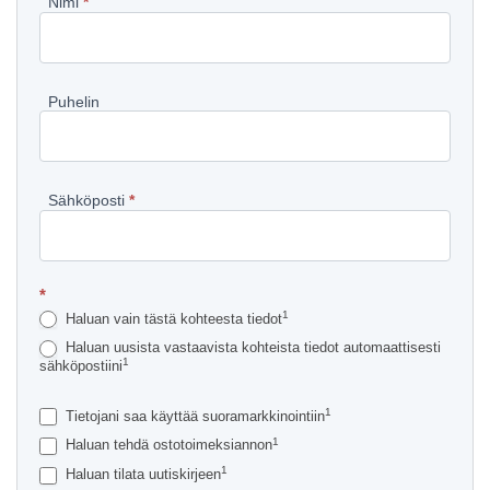
Pyydä
Nimi
*
lisätietoja
kohteesta
Puhelin
Sähköposti
*
*
1
Haluan vain tästä kohteesta tiedot
Haluan uusista vastaavista kohteista tiedot automaattisesti
1
sähköpostiini
1
Tietojani saa käyttää suoramarkkinointiin
1
Haluan tehdä ostotoimeksiannon
1
Haluan tilata uutiskirjeen