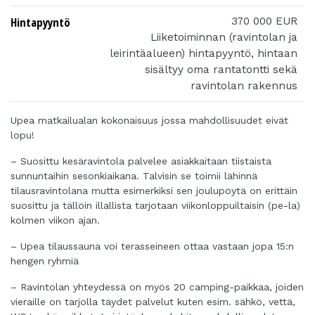
Hintapyyntö
370 000 EUR
Liiketoiminnan (ravintolan ja
leirintäalueen) hintapyyntö, hintaan
sisältyy oma rantatontti sekä
ravintolan rakennus
Upea matkailualan kokonaisuus jossa mahdollisuudet eivät
lopu!
– Suosittu kesäravintola palvelee asiakkaitaan tiistaista
sunnuntaihin sesonkiaikana. Talvisin se toimii lähinnä
tilausravintolana mutta esimerkiksi sen joulupöytä on erittäin
suosittu ja tällöin illallista tarjotaan viikonloppuiltaisin (pe-la)
kolmen viikon ajan.
– Upea tilaussauna voi terasseineen ottaa vastaan jopa 15:n
hengen ryhmiä
– Ravintolan yhteydessä on myös 20 camping-paikkaa, joiden
vieraille on tarjolla täydet palvelut kuten esim. sähkö, vettä,