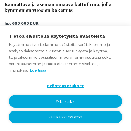
Kannattava ja aseman omaava kattofirma, jolla
kymmenien vuosien kokemus
hp. 660 000 EUR
Yritys tarjoaa rakennuttajille ja rakennusten kunnossapidosta
Tietoa sivustolla käytetyistä evästeistä
vastaaville vesikattotyöt, kattohuollot sekä muut rakennusten
Käytämme sivustollamme evästeitä kerätäksemme ja
ulkopuoliset vedeneristystyöt.
analysoidaksemme sivuston suorituskykyä ja käyttöä,
Palvelut kattavat lähes kaikki katto- ja vedeneristystyöt kuten
tarjotaksemme sosiaalisen median ominaisuuksia sekä
kattoremontit, huopakatto remontit, peltikatto remontit,
parantaaksemme ja räätälöidäksemme sisältöä ja
uudiskohteet, katon korjaukset ja huoltotyöt, kattojen
mainoksia.
Lue lisää
kuntokartoitukset, raportit ja muut asiantuntijatehtävät sekä
pihakansien, siltojen ja sokkeleiden vedeneristykset.
Yrityksen ydinmarkkina-alueena voidaan pitää Etelä-Suomea,
Evästeasetukset
mutta toki palveluja tarjotaan tarvittaessa myös laajasti
Suomessa.
...
Estä kaikki
Lue lisää
Salli kaikki evästeet