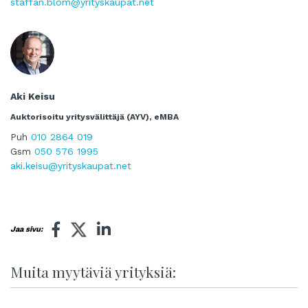
staffan.blom@yrityskaupat.net
Aki Keisu
Auktorisoitu yritysvälittäjä (AYV), eMBA
Puh
010 2864 019
Gsm
050 576 1995
aki.keisu@yrityskaupat.net
Jaa sivu:
Muita myytäviä yrityksiä: