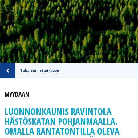
Takaisin listaukseen
MYYDÄÄN
LUONNONKAUNIS RAVINTOLA
HÄSTÖSKATAN POHJANMAALLA.
OMALLA RANTATONTILLA OLEVA