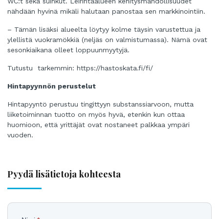
WC:t
sekä suihkut. Leirintäalueen kehitysmahdollisuudet
nähdään hyvinä mikäli halutaan panostaa sen markkinointiin.
– Tämän lisäksi alueelta löytyy kolme täysin varustettua ja
ylellistä vuokramökkiä (neljäs on valmistumassa). Nämä ovat
sesonkiaikana olleet loppuunmyytyjä.
Tutustu tarkemmin: https://hastoskata.fi/fi/
Hintapyynnön perustelut
Hintapyyntö perustuu tingittyyn substanssiarvoon, mutta
liiketoiminnan tuotto on myös hyvä, etenkin kun ottaa
huomioon, että yrittäjät ovat nostaneet palkkaa ympäri
vuoden.
Pyydä lisätietoja kohteesta