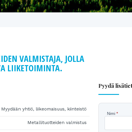
DEN VALMISTAJA, JOLLA
A LIIKETOIMINTA.
Pyydä lisätie
Myydään yhtiö, liikeomaisuus, kiinteistö
Pyydä
Nimi
*
Metallituotteiden valmistus
lisätietoj