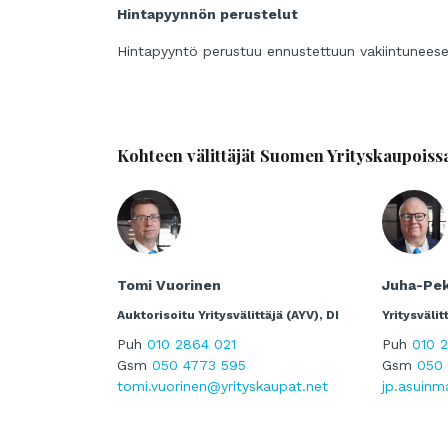
Hintapyynnön perustelut
Hintapyyntö perustuu ennustettuun vakiintuneese
Kohteen välittäjät Suomen Yrityskaupoiss
Tomi Vuorinen
Juha-Pe
Auktorisoitu Yritysvälittäjä (AYV), DI
Yritysvälit
Puh
010 2864 021
Puh
010 
Gsm
050 4773 595
Gsm
050 
tomi.vuorinen@yrityskaupat.net
jp.asuinm