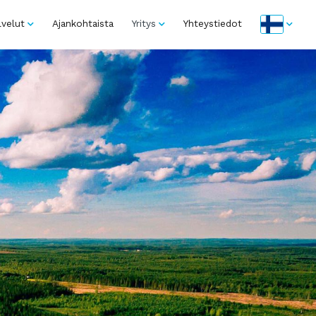
lvelut
Ajankohtaista
Yritys
Yhteystiedot