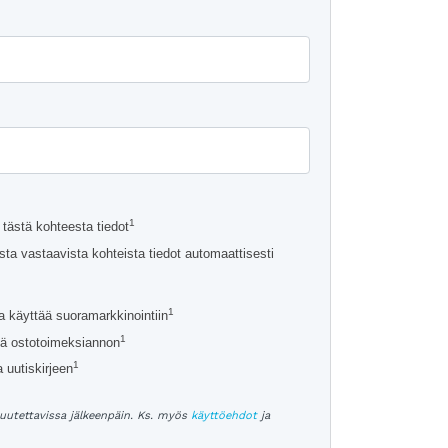
a
1
tästä kohteesta tiedot
ta vastaavista kohteista tiedot automaattisesti
1
a käyttää suoramarkkinointiin
1
ä ostotoimeksiannon
1
 uutiskirjeen
uutettavissa jälkeenpäin. Ks. myös
käyttöehdot
ja