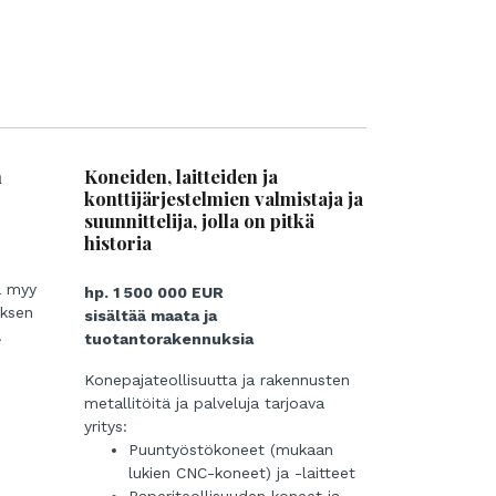
n
Koneiden, laitteiden ja
konttijärjestelmien valmistaja ja
suunnittelija, jolla on pitkä
historia
ja myy
hp. 1 500 000 EUR
yksen
sisältää maata ja
.
tuotantorakennuksia
Konepajateollisuutta ja rakennusten
metallitöitä ja palveluja tarjoava
yritys:
Puuntyöstökoneet (mukaan
lukien CNC-koneet) ja -laitteet