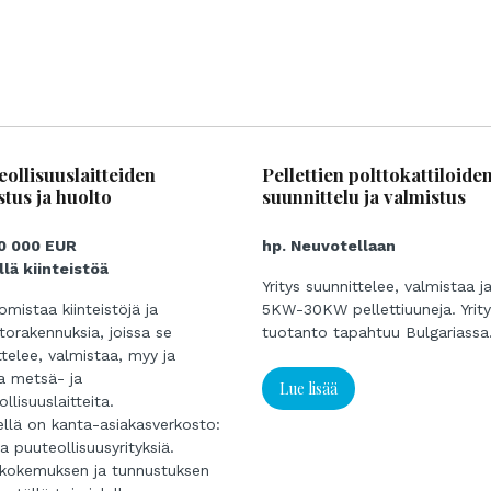
eollisuuslaitteiden
Pellettien polttokattiloide
stus ja huolto
suunnittelu ja valmistus
80 000 EUR
hp. Neuvotellaan
ällä kiinteistöä
Yritys suunnittelee, valmistaa 
mistaa kiinteistöjä ja
5KW-30KW pellettiuuneja. Yrit
torakennuksia, joissa se
tuotanto tapahtuu Bulgariassa
ttelee, valmistaa, myy ja
a metsä- ja
Lue lisää
llisuuslaitteita.
sellä on kanta-asiakasverkosto:
a puuteollisuusyrityksiä.
kokemuksen ja tunnustuksen