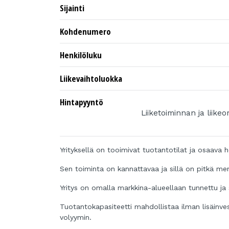
Sijainti
Kohdenumero
Henkilöluku
Liikevaihtoluokka
Hintapyyntö
Liiketoiminnan ja liike
Yrityksellä on tooimivat tuotantotilat ja osaava h
Sen toiminta on kannattavaa ja sillä on pitkä men
Yritys on omalla markkina-alueellaan tunnettu ja
Tuotantokapasiteetti mahdollistaa ilman lisäinv
volyymin.