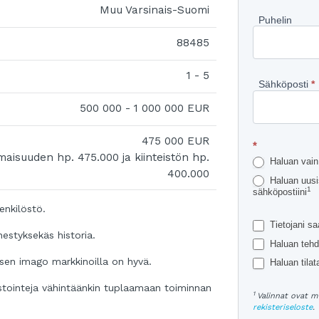
kohteest
Muu Varsinais-Suomi
Puhelin
88485
1 - 5
Sähköposti
*
500 000 - 1 000 000 EUR
475 000 EUR
*
omaisuuden hp. 475.000 ja kiinteistön hp.
Haluan vain 
400.000
Haluan uusis
1
sähköpostiini
enkilöstö.
Tietojani sa
estyksekäs historia.
Haluan tehd
 sen imago markkinoilla on hyvä.
Haluan tilata
estointeja vähintäänkin tuplaamaan toiminnan
1
Valinnat ovat m
rekisteriseloste
.