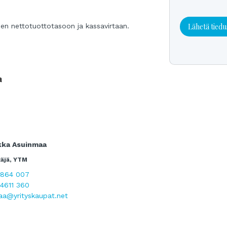
Lähetä tiedu
en nettotuottotasoon ja kassavirtaan.
a
kka Asuinmaa
täjä, YTM
2864 007
4611 360
aa@yrityskaupat.net