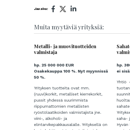
Jaa sivu:
Muita myytäviä yrityksiä:
Metalli- ja muovituotteiden
Sahat
valmistaja
valmi
hp. 25 000 000 EUR
hp. 3
Osakekauppa 100 %. Nyt myynnissä
ei sis
50 %.
Yhtiö o
Yrityksen tuotteita ovat mm.
tuotan
(ruuvi)korkit, metalliset kierrekorkit,
suunni
pussit yhdessä suurimmista
huolta
riippumattomien metallisten
sahateo
ryöstölaatikoiden valmistajista jne.
Yrityk
viini-, alkoholi- ja
saha- j
elintarvikepakkausalalle. Yrityksellä on
Hyvän 