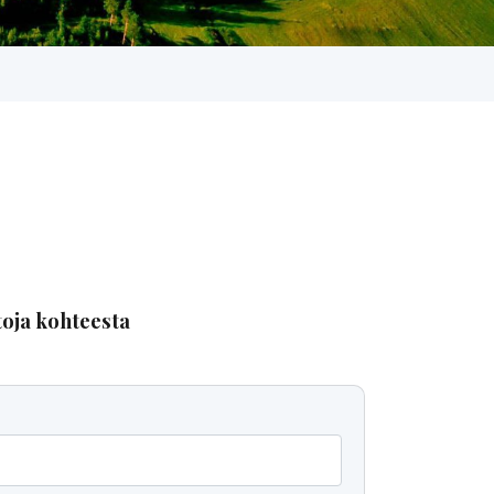
toja kohteesta
a