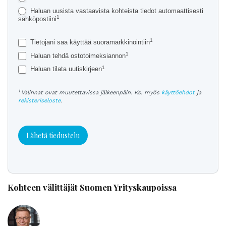
Haluan uusista vastaavista kohteista tiedot automaattisesti
1
sähköpostiini
1
Tietojani saa käyttää suoramarkkinointiin
1
Haluan tehdä ostotoimeksiannon
1
Haluan tilata uutiskirjeen
1
Valinnat ovat muutettavissa jälkeenpäin. Ks. myös
käyttöehdot
ja
rekisteriseloste
.
Lähetä tiedustelu
Kohteen välittäjät Suomen Yrityskaupoissa