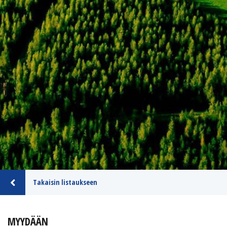
Takaisin listaukseen
MYYDÄÄN