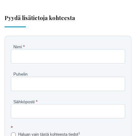
Pyydä lisätietoja kohteesta
Pyydä
Nimi
*
lisätietoja
kohteesta
Puhelin
Sähköposti
*
*
1
Haluan vain tästä kohteesta tiedot