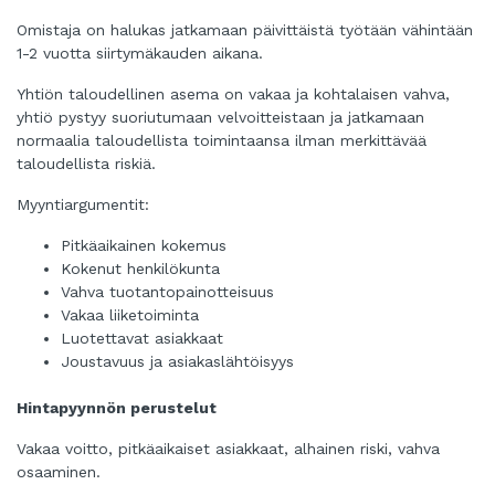
Omistaja on halukas jatkamaan päivittäistä työtään vähintään
1-2 vuotta siirtymäkauden aikana.
Yhtiön taloudellinen asema on vakaa ja kohtalaisen vahva,
yhtiö pystyy suoriutumaan velvoitteistaan ​​ja jatkamaan
normaalia taloudellista toimintaansa ilman merkittävää
taloudellista riskiä.
Myyntiargumentit:
Pitkäaikainen kokemus
Kokenut henkilökunta
Vahva tuotantopainotteisuus
Vakaa liiketoiminta
Luotettavat asiakkaat
Joustavuus ja asiakaslähtöisyys
Hintapyynnön perustelut
Vakaa voitto, pitkäaikaiset asiakkaat, alhainen riski, vahva
osaaminen.