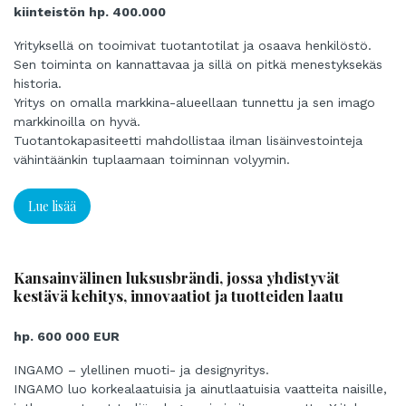
kiinteistön hp. 400.000
Yrityksellä on tooimivat tuotantotilat ja osaava henkilöstö.
Sen toiminta on kannattavaa ja sillä on pitkä menestyksekäs
historia.
Yritys on omalla markkina-alueellaan tunnettu ja sen imago
markkinoilla on hyvä.
Tuotantokapasiteetti mahdollistaa ilman lisäinvestointeja
vähintäänkin tuplaamaan toiminnan volyymin.
Lue lisää
Kansainvälinen luksusbrändi, jossa yhdistyvät
kestävä kehitys, innovaatiot ja tuotteiden laatu
hp. 600 000 EUR
INGAMO – ylellinen muoti- ja designyritys.
INGAMO luo korkealaatuisia ja ainutlaatuisia vaatteita naisille,