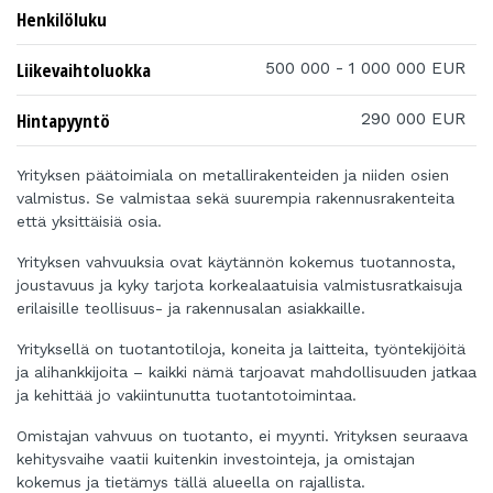
Henkilöluku
Liikevaihtoluokka
500 000 - 1 000 000 EUR
Hintapyyntö
290 000 EUR
Yrityksen päätoimiala on metallirakenteiden ja niiden osien
valmistus. Se valmistaa sekä suurempia rakennusrakenteita
että yksittäisiä osia.
Yrityksen vahvuuksia ovat käytännön kokemus tuotannosta,
joustavuus ja kyky tarjota korkealaatuisia valmistusratkaisuja
erilaisille teollisuus- ja rakennusalan asiakkaille.
Yrityksellä on tuotantotiloja, koneita ja laitteita, työntekijöitä
ja alihankkijoita – kaikki nämä tarjoavat mahdollisuuden jatkaa
ja kehittää jo vakiintunutta tuotantotoimintaa.
Omistajan vahvuus on tuotanto, ei myynti. Yrityksen seuraava
kehitysvaihe vaatii kuitenkin investointeja, ja omistajan
kokemus ja tietämys tällä alueella on rajallista.