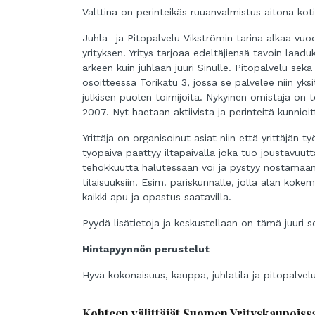
Valttina on perinteikäs ruuanvalmistus aitona kot
Juhla- ja Pitopalvelu Vikströmin tarina alkaa vuod
yrityksen. Yritys tarjoaa edeltäjiensä tavoin laaduk
arkeen kuin juhlaan juuri Sinulle. Pitopalvelu se
osoitteessa Torikatu 3, jossa se palvelee niin yksit
julkisen puolen toimijoita. Nykyinen omistaja on t
2007. Nyt haetaan aktiivista ja perinteitä kunnioi
Yrittäjä on organisoinut asiat niin että yrittäjän ty
työpäivä päättyy iltapäivällä joka tuo joustavuutt
tehokkuutta halutessaan voi ja pystyy nostamaan
tilaisuuksiin. Esim. pariskunnalle, jolla alan koke
kaikki apu ja opastus saatavilla.
Pyydä lisätietoja ja keskustellaan on tämä juuri s
Hintapyynnön perustelut
Hyvä kokonaisuus, kauppa, juhlatila ja pitopalvelu
Kohteen välittäjät Suomen Yrityskaupoiss