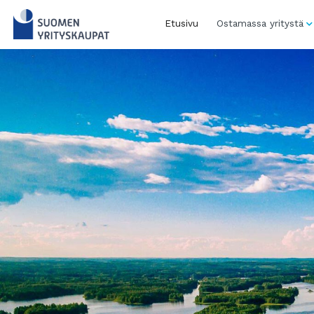
Skip
to
Etusivu
Ostamassa yritystä
content