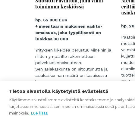
Suosittu ravintola, jolla viinit
Metall
toiminnan keskiössä
erittä
asiak
hp. 65 000 EUR
hp. 2
+ inventaarin mukainen vaihto-
omaisuus, joka tyypillisesti on
Päätoi
luokkaa 30 000
metall
valmis
Yrityksen liikeidea perustuu viineihin ja
kuljett
niiden ympärille rakennettuun
muiden
palvelukokonaisuuteen.
alumii
Sen asiakaskunta on sitoutunutta ja
tuotte
asiakaskunnan määrä on tasaisessa
Päätuo
kasvussa.
tarjotaa
Yritys tunnetaan laajasta ja
Tietoa sivustolla käytetyistä evästeistä
palvelu
laadukkaasta valikoimastaan sekä
Käytämme sivustollamme evästeitä kerätäksemme ja analysoidak
jyrsint
...
asiakaslähtöisestä palvelustaan.
tarjotaksemme sosiaalisen median ominaisuuksia sekä parantaak
Asiakka
Yrityksen sijainti on erinomainen ja
muovin
mainoksia.
Lue lisää
sen saavutettavuus on hyvä.
...
Lue l
tuotan
Yrityks
Lue lisää
asiaka