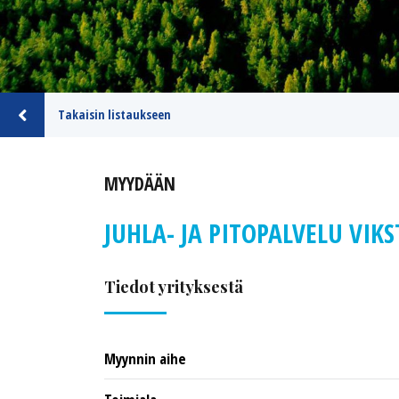
Takaisin listaukseen
MYYDÄÄN
JUHLA- JA PITOPALVELU VIK
Tiedot yrityksestä
Myynnin aihe