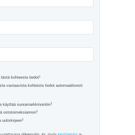
a
a
1
tästä kohteesta tiedot
ta vastaavista kohteista tiedot automaattisesti
1
a käyttää suoramarkkinointiin
1
ä ostotoimeksiannon
1
 uutiskirjeen
uutettavissa jälkeenpäin. Ks. myös
käyttöehdot
ja