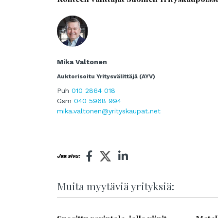
Mika Valtonen
Auktorisoitu Yritysvälittäjä (AYV)
Puh
010 2864 018
Gsm
040 5968 994
mika.valtonen@yrityskaupat.net
Jaa sivu:
Muita myytäviä yrityksiä: