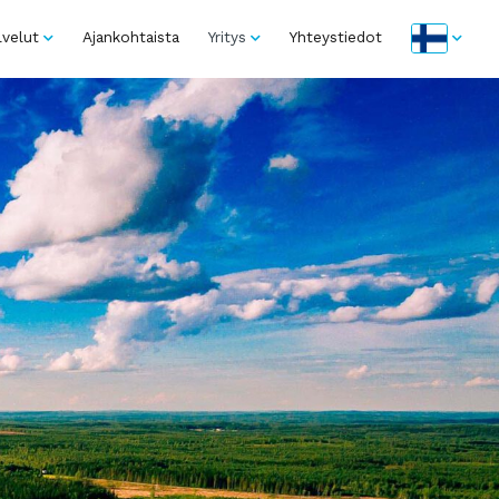
lvelut
Ajankohtaista
Yritys
Yhteystiedot