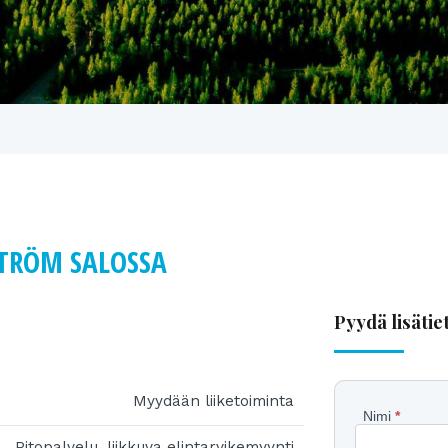
STRÖM SALOSSA
Pyydä lisätie
Myydään liiketoiminta
Pyydä
Nimi
*
Pitopalvelu, liikkuva elintarvikemyynti