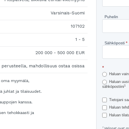
lisätietoj
kohteest
Varsinais-Suomi
Puhelin
107102
1 - 5
Sähköposti
*
200 000 - 500 000 EUR
perusteella, mahdollisuus ostaa osissa
*
Haluan vain 
ekä oma myymälä,
Haluan uusis
1
sähköpostiini
ä juhlat ja tilaisuudet.
Tietojani sa
auppojen kanssa.
Haluan tehd
sen tehokkaasti ja
Haluan tilata
1
Valinnat ovat m