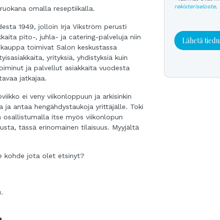
rekisteriseloste
.
iruokana omalla reseptiikalla.
esta 1949, jolloin Irja Vikström perusti
kaita pito-, juhla- ja catering-palveluja niin
Lähetä tiedu
kä kauppa toimivat Salon keskustassa
yisasiakkaita, yrityksiä, yhdistyksiä kuin
oiminut ja palvellut asiakkaita vuodesta
ttavaa jatkajaa.
öviikko ei veny viikonloppuun ja arkisinkin
a ja antaa hengähdystaukoja yrittäjälle. Toki
 osallistumalla itse myös viikonlopun
musta, tässä erinomainen tilaisuus. Myyjältä
e kohde jota olet etsinyt?
.
a