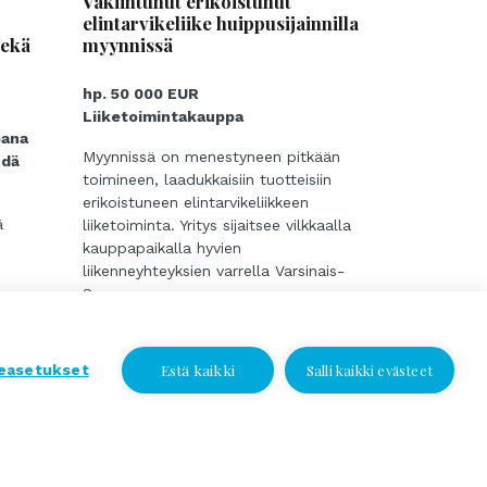
Vakiintunut erikoistunut
elintarvikeliike huippusijainnilla
sekä
myynnissä
hp. 50 000 EUR
Liiketoimintakauppa
pana
Myynnissä on menestyneen pitkään
hdä
toimineen, laadukkaisiin tuotteisiin
erikoistuneen elintarvikeliikkeen
ä
liiketoiminta. Yritys sijaitsee vilkkaalla
kauppapaikalla hyvien
liikenneyhteyksien varrella Varsinais-
Suomessa.
Liike on rakentanut vahvan ja
uskollisen asiakaskunnan vuosien
varrella. Yhtiöllä onkin oma kanta-
Estä kaikki
easetukset
Salli kaikki evästeet
asiakasrekisteri, jota voi hyödyntää
...
markkinoinnissa. Asiakkaat arvostavat
erityisesti korkeaa laatua, tuoreutta
Lue lisää
sekä asiantuntevaa palvelua.
Valikoima keskittyy huolella valittuihin