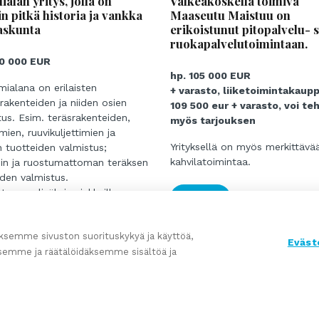
ialan yritys, jolla on
Valkeakoskella toimiva
in pitkä historia ja vankka
Maaseutu Maistuu on
askunta
erikoistunut pitopalvelu- 
ruokapalvelutoimintaan.
00 000 EUR
hp. 105 000 EUR
mialana on erilaisten
+ varasto, liiketoimintakaup
irakenteiden ja niiden osien
109 500 eur + varasto, voi te
tus. Esim. teräsrakenteiden,
myös tarjouksen
imien, ruuvikuljettimien ja
Yrityksellä on myös merkittävä
 tuotteiden valmistus;
kahvilatoimintaa.
nin ja ruostumattoman teräksen
iden valmistus.
tannon lisäksi asiakkaille
Lue lisää
n erilaisia ​​metallitöihin liittyviä
ita: hitsaus, sorvaus, kierteitys,
semme sivuston suorituskykyä ja käyttöä,
ä, taivutus, poraus jne.
Eväst
semme ja räätälöidäksemme sisältöä ja
ita ovat pellettitehtaat ja
jalostajat sekä muut
isää
toyhtiöt.
ellä on noin 220 erilaista
sta.