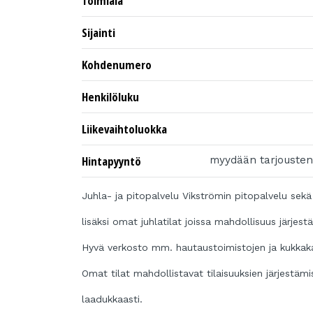
Toimiala
Sijainti
Kohdenumero
Henkilöluku
Liikevaihtoluokka
Hintapyyntö
myydään tarjousten 
Juhla- ja pitopalvelu Vikströmin pitopalvelu s
lisäksi omat juhlatilat joissa mahdollisuus järjestä
Hyvä verkosto mm. hautaustoimistojen ja kukkak
Omat tilat mahdollistavat tilaisuuksien järjestämi
laadukkaasti.