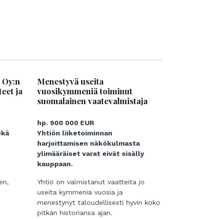
 Oy:n
Menestyvä useita
teet ja
vuosikymmeniä toiminut
suomalainen vaatevalmistaja
hp. 900 000 EUR
ekä
Yhtiön liiketoiminnan
harjoittamisen näkökulmasta
ylimääräiset varat eivät sisälly
kauppaan.
en,
Yhtiö on valmistanut vaatteita jo
useita kymmeniä vuosia ja
menestynyt taloudellisesti hyvin koko
pitkän historiansa ajan.