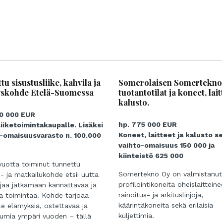
tu sisustusliike, kahvila ja
Somerolaisen Somertekno
skohde Etelä-Suomessa
tuotantotilat ja koneet, lait
kalusto.
90 000 EUR
hp. 775 000 EUR
liiketoimintakaupalle. Lisäksi
Koneet, laitteet ja kalusto s
-omaisuusvarasto n. 100.000
vaihto-omaisuus 150 000 ja
kiinteistö 625 000
 vuotta toiminut tunnettu
Somertekno Oy on valmistanut
- ja matkailukohde etsii uutta
profilointikoneita oheislaitteine
jaa jatkamaan kannattavaa ja
rainoitus- ja arkituslinjoja,
a toimintaa. Kohde tarjoaa
käärintäkoneita sekä erilaisia
lle elämyksiä, ostettavaa ja
kuljettimia.
umia ympäri vuoden – tällä