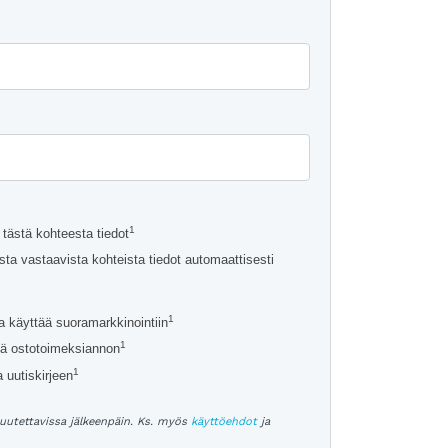
a
1
tästä kohteesta tiedot
ta vastaavista kohteista tiedot automaattisesti
1
a käyttää suoramarkkinointiin
1
ä ostotoimeksiannon
1
 uutiskirjeen
uutettavissa jälkeenpäin. Ks. myös
käyttöehdot
ja