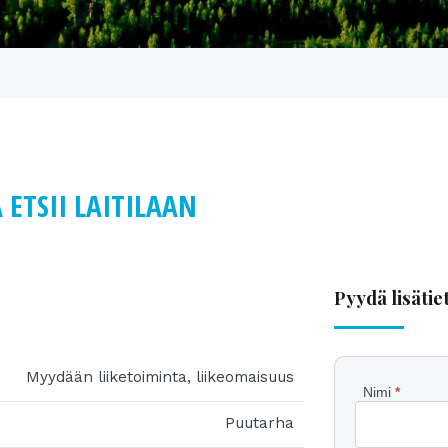
ETSII LAITILAAN
Pyydä lisätie
Myydään liiketoiminta, liikeomaisuus
Pyydä
Nimi
*
Puutarha
lisätietoj