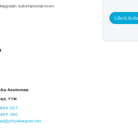
käypään substanssiarvoon.
Lähetä tiedu
a
kka Asuinmaa
täjä, YTM
2864 007
4611 360
aa@yrityskaupat.net