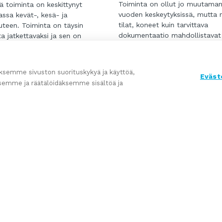
Toiminta on ollut jo muutama
lä toiminta on keskittynyt
vuoden keskeytyksissä, mutta n
assa kevät-, kesä- ja
tilat, koneet kuin tarvittava
uteen. Toiminta on täysin
dokumentaatio mahdollistavat
a jatkettavaksi ja sen on
toiminnan uudelleen käynnistä
ettu vankalle pohjalle vahvalla
nopealla aikataululla.
...
lä ja uskollisella
Tuotantotilat ja -laitteet
skunnalla.
isää
semme sivuston suorituskykyä ja käyttöä,
Eväst
mahdollistavat toki myös muun
sen kokokohdat:
Lue lisää
semme ja räätälöidäksemme sisältöä ja
konepajaliiketoiminnan.
0 vuoden historia ja tunnettu
ntunut ja lojaali asiakaskunta
100.000 kävijää vuodessa)
maineinen matkailu- ja
skohde
a, myytävistä yrityksistä ja tapahtumista.
attava ja velaton liiketoiminta
va kausihenkilökunta
kaisilla sopimuksilla
itilat ja rakennukset hyvässä
ssa
tyssuunnitelma alueelle
na – uusi omistaja pääsee