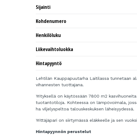
Sijainti
Kohdenumero
Henkilöluku
Liikevaihtoluokka
Hintapyyntö
Lehtilän Kauppapuutarha Laitilassa tunnetaan ala
vihannesten tuottajana.
Yrityksellä on käytössään 7800 m2 kasvihuoneita 
tuotantotiloja. Kohteessa on lämpövoimala, joss
ha viljelyspeltoa talouskeskuksen läheisyydessä.
Yrittäjäpari on siirtymässä eläkkeelle ja sen vuoks
Hintapyynnön perustelut