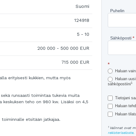
kohteest
Suomi
Puhelin
124918
5 - 10
Sähköposti
*
200 000 - 500 000 EUR
715 000 EUR
*
Haluan vain 
lla erityisesti kukkien, mutta myös
Haluan uusis
1
sähköpostiini
sekä runsaasti toimintaa tukevia muita
Tietojani sa
a keskuksen teho on 980 kw. Lisäksi on 4,5
Haluan tehd
Haluan tilata
i toiminnalle etsitään jatkajaa.
1
Valinnat ovat m
rekisteriseloste
.