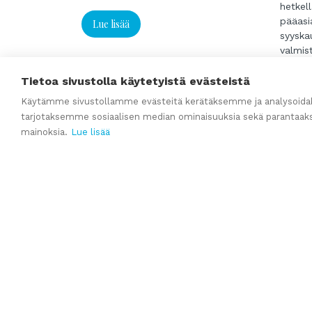
hetkel
pääasi
Lue lisää
syyska
valmist
rakenn
...
brändil
Tietoa sivustolla käytetyistä evästeistä
asiaka
Lue l
Käytämme sivustollamme evästeitä kerätäksemme ja analysoidak
Yrityk
tarjotaksemme sosiaalisen median ominaisuuksia sekä parantaak
– Yli 2
mainoksia.
Lue lisää
brändi
– Vakii
(noin 
Tilaa uutiskirje
– Hyvä
elämy
Uutiskirjeestä ajankohtaista tietoa yrityskaupoist
– Kann
– Osaa
määräai
Tilaa uutiskirje
– Toim
kunno
– Kehi
valmii