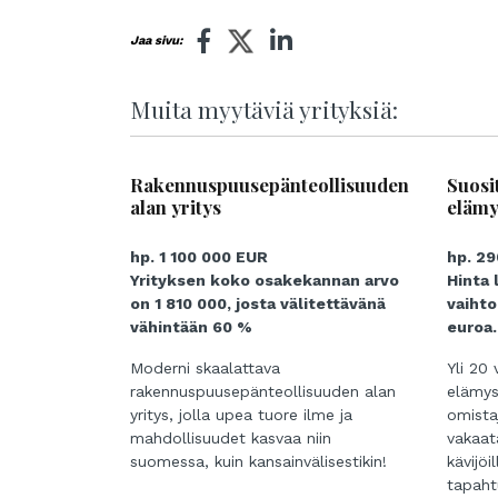
Jaa sivu:
Muita myytäviä yrityksiä:
Rakennuspuusepänteollisuuden
Suosit
alan yritys
elämy
hp. 1 100 000 EUR
hp. 2
Yrityksen koko osakekannan arvo
Hinta 
on 1 810 000, josta välitettävänä
vaihto
vähintään 60 %
euroa.
Moderni skaalattava
Yli 20
rakennuspuusepänteollisuuden alan
elämys
yritys, jolla upea tuore ilme ja
omista
mahdollisuudet kasvaa niin
vakaat
suomessa, kuin kansainvälisestikin!
kävijöi
tapaht