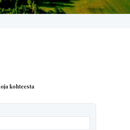
toja kohteesta
a