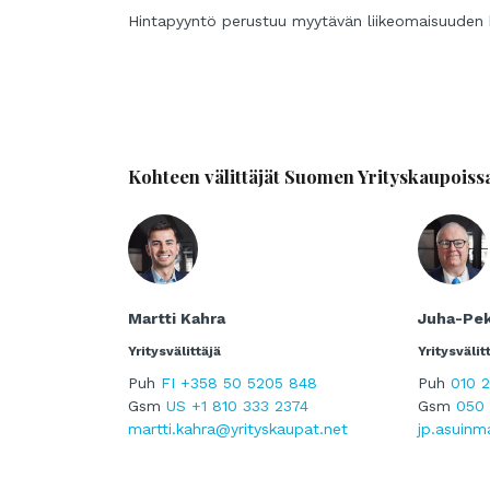
Hintapyyntö perustuu myytävän liikeomaisuuden 
Kohteen välittäjät Suomen Yrityskaupoiss
Martti Kahra
Juha-Pe
Yritysvälittäjä
Yritysvälit
Puh
FI +358 50 5205 848
Puh
010 
Gsm
US +1 810 333 2374
Gsm
050 
martti.kahra@yrityskaupat.net
jp.asuinm