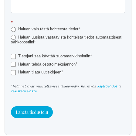
*
1
Haluan vain tästä kohteesta tiedot
Haluan uusista vastaavista kohteista tiedot automaattisesti
1
sähköpostiini
1
Tietojani saa käyttää suoramarkkinointiin
1
Haluan tehdä ostotoimeksiannon
1
Haluan tilata uutiskirjeen
1
Valinnat ovat muutettavissa jälkeenpäin. Ks. myös
käyttöehdot
ja
rekisteriseloste
.
Lähetä tiedustelu