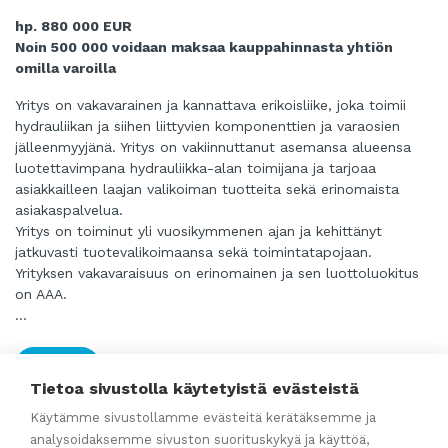
hp. 880 000 EUR
Noin 500 000 voidaan maksaa kauppahinnasta yhtiön
omilla varoilla
Yritys on vakavarainen ja kannattava erikoisliike, joka toimii
hydrauliikan ja siihen liittyvien komponenttien ja varaosien
jälleenmyyjänä. Yritys on vakiinnuttanut asemansa alueensa
luotettavimpana hydrauliikka-alan toimijana ja tarjoaa
asiakkailleen laajan valikoiman tuotteita sekä erinomaista
asiakaspalvelua.
Yritys on toiminut yli vuosikymmenen ajan ja kehittänyt
jatkuvasti tuotevalikoimaansa sekä toimintatapojaan.
Yrityksen vakavaraisuus on erinomainen ja sen luottoluokitus
on AAA.
Osakekaupassa yhtiön ylimääräisiä sijoitusvaroja voidaan
...
hyödyntää omien osakkeiden oston kautta, jolloin ostajan
oma rahoitustarve jää alle 400 000 euron.
Lue lisää
Mahdollisuus myös liiketoimintakauppaan on olemassa.
Tietoa sivustolla käytetyistä evästeistä
Käytämme sivustollamme evästeitä kerätäksemme ja
analysoidaksemme sivuston suorituskykyä ja käyttöä,
Rakennuspuusepänteollisuuden alan yritys