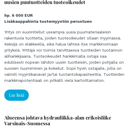
uusien puutuotteiden tuoteoikeudet
hp. 6 000 EUR
Lisäkauppahinta tuotemyyntiin perustuen
Yritys on suunnitellut useampia uusia puumateriaaleisin
rakentuvia tuotteita, joiden tuoteoikeudet ollaan myymässä.
Keksijä on eläkkeellä, eikä halua lähteä itse markkinoimaan
yrityksiä. Yrittäjä voi toimia tarvittaessa tuotteiden tuotannon
alihankkijaana. Tuoteoikeudet hankkimalla ostaja saa
edullisesti nopean lähdön uusiin tuotteisiin, joiden pohjalla on
suosien tuumiminen ja kokeilut. Sopii hyvin ostajalle, jolla on
valmiit myyntikanavat ja/tai tuotantokapasiteettia. Tuotteiden
markkinapotentiaali on pitkälti vielä kartoittamaton.
Lue lisää
Alueensa johtava hydrauliikka-alan erikoisliike
Varsinais-Suomessa