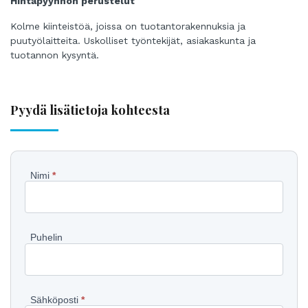
Hintapyynnön perustelut
Kolme kiinteistöä, joissa on tuotantorakennuksia ja
puutyölaitteita. Uskolliset työntekijät, asiakaskunta ja
tuotannon kysyntä.
Pyydä lisätietoja kohteesta
Pyydä
Nimi
*
lisätietoja
kohteesta
Puhelin
Sähköposti
*