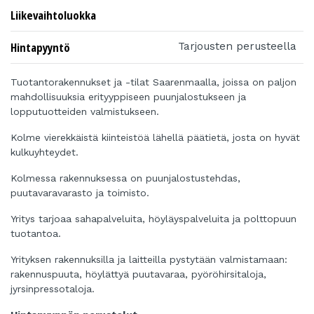
Liikevaihtoluokka
Hintapyyntö
Tarjousten perusteella
Tuotantorakennukset ja -tilat Saarenmaalla, joissa on paljon
mahdollisuuksia erityyppiseen puunjalostukseen ja
lopputuotteiden valmistukseen.
Kolme vierekkäistä kiinteistöä lähellä päätietä, josta on hyvät
kulkuyhteydet.
Kolmessa rakennuksessa on puunjalostustehdas,
puutavaravarasto ja toimisto.
Yritys tarjoaa sahapalveluita, höyläyspalveluita ja polttopuun
tuotantoa.
Yrityksen rakennuksilla ja laitteilla pystytään valmistamaan:
rakennuspuuta, höylättyä puutavaraa, pyöröhirsitaloja,
jyrsinpressotaloja.