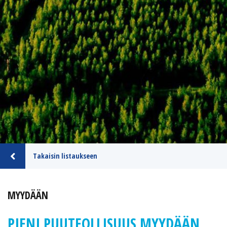
Takaisin listaukseen
MYYDÄÄN
PIENI PUUTEOLLISUUS MYYDÄÄN