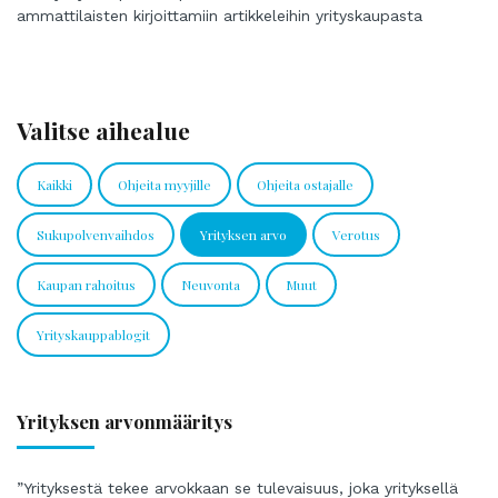
ammattilaisten kirjoittamiin artikkeleihin yrityskaupasta
Valitse aihealue
Kaikki
Ohjeita myyjille
Ohjeita ostajalle
Sukupolvenvaihdos
Yrityksen arvo
Verotus
Kaupan rahoitus
Neuvonta
Muut
Yrityskauppablogit
Yrityksen arvonmääritys
”Yrityksestä tekee arvokkaan se tulevaisuus, joka yrityksellä