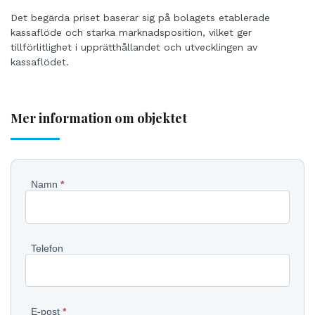
Det begärda priset baserar sig på bolagets etablerade
kassaflöde och starka marknadsposition, vilket ger
tillförlitlighet i upprätthållandet och utvecklingen av
kassaflödet.
Mer information om objektet
Pyydä
Namn
*
lisätietoja
kohteesta
Telefon
SV
E-post
*