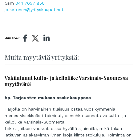
Gsm
044 7657 850
jp.ketonen@yrityskaupat.net
Jaa sivu:
Muita myytäviä yrityksiä:
Vakiintunut kulta- ja kelloliike Varsinais-Suomessa
myytävänä
hp. Tarjousten mukaan osakekauppana
Tarjolla on harvinainen tilaisuus ostaa vuosikymmeniä
menestyksekkäästi toiminut, pienehkö kannattava kulta- ja
kelloliike Varsinais-Suomesta.
Liike sijaitsee vuokratiloissa hyvällä sijainnilla, mikä takaa
jatkuvan asiakasvirran ilman isoja kiinteistökuluja. Toiminta on