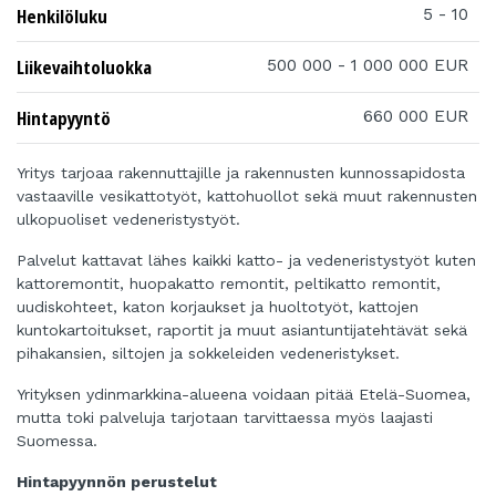
Henkilöluku
5 - 10
Liikevaihtoluokka
500 000 - 1 000 000 EUR
Hintapyyntö
660 000 EUR
Yritys tarjoaa rakennuttajille ja rakennusten kunnossapidosta
vastaaville vesikattotyöt, kattohuollot sekä muut rakennusten
ulkopuoliset vedeneristystyöt.
Palvelut kattavat lähes kaikki katto- ja vedeneristystyöt kuten
kattoremontit, huopakatto remontit, peltikatto remontit,
uudiskohteet, katon korjaukset ja huoltotyöt, kattojen
kuntokartoitukset, raportit ja muut asiantuntijatehtävät sekä
pihakansien, siltojen ja sokkeleiden vedeneristykset.
Yrityksen ydinmarkkina-alueena voidaan pitää Etelä-Suomea,
mutta toki palveluja tarjotaan tarvittaessa myös laajasti
Suomessa.
Hintapyynnön perustelut