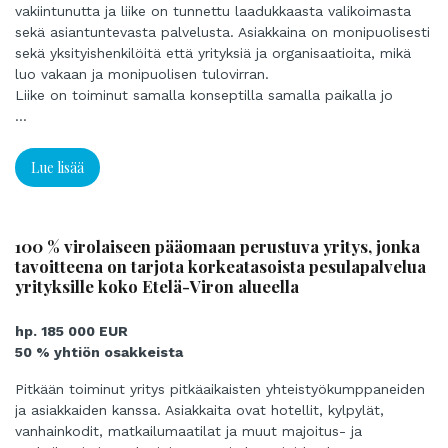
vakiintunutta ja liike on tunnettu laadukkaasta valikoimasta
sekä asiantuntevasta palvelusta. Asiakkaina on monipuolisesti
sekä yksityishenkilöitä että yrityksiä ja organisaatioita, mikä
luo vakaan ja monipuolisen tulovirran.
Liike on toiminut samalla konseptilla samalla paikalla jo
vuosikymmeniä, mikä kertoo vahvasta brändistä ja
...
luotettavuudesta alueella. Omistajanvaihdos tarjoaa uudelle
yrittäjälle erinomaisen mahdollisuuden jatkaa ja kehittää
Lue lisää
liiketoimintaa entisestään – esimerkiksi laajentamalla
verkkokauppaa, tuotevalikoimaa tai palveluita. Nykyinen
jalometalliboomi antaa myös lisämahdollisuuksia
liiketoiminnan kasvattamiseen ja kehittämiseen jalometallien
100 % virolaiseen pääomaan perustuva yritys, jonka
tavoitteena on tarjota korkeatasoista pesulapalvelua
myynnin ja oston avulla.
yrityksille koko Etelä-Viron alueella
Tärkeimmät vahvuudet:
– Pitkä ja vakiintunut toimintahistoria
– Liike toiminut pitkään samassa hyvässä paikassa (vuokralla)
hp. 185 000 EUR
– Monipuolinen ja uskollinen asiakaskunta (yksityiset +
50 % yhtiön osakkeista
yritykset + organisaatiot)
Pitkään toiminut yritys pitkäaikaisten yhteistyökumppaneiden
– Valmis, toimiva kokonaisuus ilman suuria investointitarpeita
ja asiakkaiden kanssa. Asiakkaita ovat hotellit, kylpylät,
– Markkinatilanne jalometalleissa nouseva
vanhainkodit, matkailumaatilat ja muut majoitus- ja
Kohde sopii sekä tuoreelle uudelle yrittäjälle tai