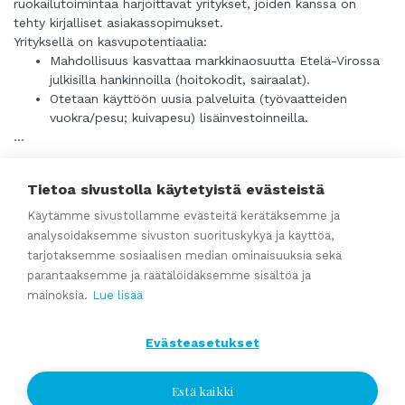
ruokailutoimintaa harjoittavat yritykset, joiden kanssa on
kokeneemmalle konkarille. Varsinaista kokemusta alalta ei
tehty kirjalliset asiakassopimukset.
tarvita koska myyjä auttaa riittävän siirtymäajan ja suosittu
Yrityksellä on kasvupotentiaalia:
korujen sekä kellojen huoltopalvelu hoituu tarvittaessa
Mahdollisuus kasvattaa markkinaosuutta Etelä-Virossa
yhteistyökumppaneiden avulla.
julkisilla hankinnoilla (hoitokodit, sairaalat).
Ota yhteyttä, jos haluat kuulla lisää tästä harvinaisesta
Otetaan käyttöön uusia palveluita (työvaatteiden
tilaisuudesta!
vuokra/pesu; kuivapesu) lisäinvestoinneilla.
...
Tuotantovolyymin lisääminen. Tällä hetkellä noin 65%
laitteiden tuotantokapasiteetista käytössä.
Lue lisää
Tietoa sivustolla käytetyistä evästeistä
Taloudellisesti vakaa, yhtiöllä ei ole ulkopuolisia lainoja
Yhtiö omistaa kiinteistön, jossa se toimii.
Käytämme sivustollamme evästeitä kerätäksemme ja
Joustavat tuotantokustannukset (työvoima, aurinkopuisto).
analysoidaksemme sivuston suorituskykyä ja käyttöä,
50 % yhtiön osakkeista on myynnissä.
Työvaate ja -turvallisuusvarusteisiin erikoistunut
tarjotaksemme sosiaalisen median ominaisuuksia sekä
yhtiö, jolla myymälä pääkaupunkiseudulla
Koska toinen osaomistaja on johtanut yritystä operatiivisella
parantaaksemme ja räätälöidäksemme sisältöä ja
tasolla ja haluaa jatkaa yrityksen kehittämistä, ei ole
mainoksia.
Lue lisää
odotettavissa merkittäviä muutoksia päivittäisessä
hp. 195 000 EUR
toiminnassa myynnin jälkeen.
Evästeasetukset
Laadukkaita työvaatteita ja -kenkiä sekä suojaimia ja muita
työturvallisuusvälineitä myyvä yhtiö. Logolla tai painatuksella
merkittyjen yritysvaatteiden osuus kasvava. Asiakkaita useilta
Estä kaikki
eri toimialoilta: kiinteistönhuolto, logistiikka,