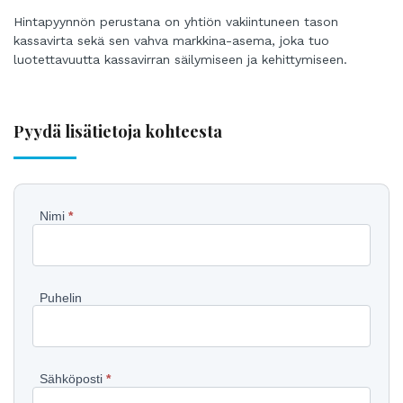
Hintapyynnön perustana on yhtiön vakiintuneen tason
kassavirta sekä sen vahva markkina-asema, joka tuo
luotettavuutta kassavirran säilymiseen ja kehittymiseen.
Pyydä lisätietoja kohteesta
Pyydä
Nimi
*
lisätietoja
kohteesta
Puhelin
Sähköposti
*