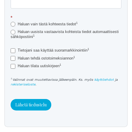
*
1
Haluan vain tästä kohteesta tiedot
Haluan uusista vastaavista kohteista tiedot automaattisesti
1
sähköpostiini
1
Tietojani saa käyttää suoramarkkinointiin
1
Haluan tehdä ostotoimeksiannon
1
Haluan tilata uutiskirjeen
1
Valinnat ovat muutettavissa jälkeenpäin. Ks. myös
käyttöehdot
ja
rekisteriseloste
.
Lähetä tiedustelu