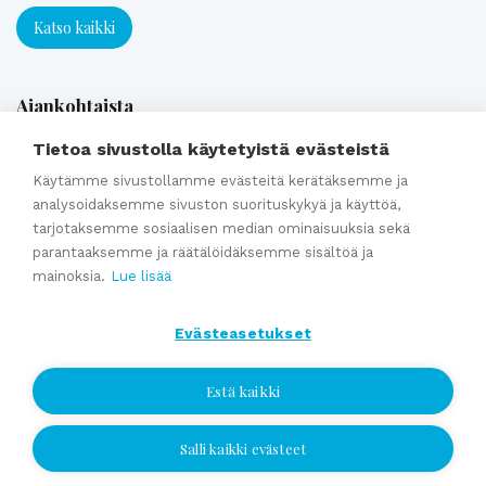
Katso kaikki
Ajankohtaista
Tietoa sivustolla käytetyistä evästeistä
Webinaaritallenne: Onko yrityksesi myyntikunnossa? Näin
Käytämme sivustollamme evästeitä kerätäksemme ja
analysoidaksemme sivuston suorituskykyä ja käyttöä,
valmistaudut yrityskauppaan ajoissa
tarjotaksemme sosiaalisen median ominaisuuksia sekä
Kumppaniblogi: Avio-oikeus ja omistajanvaihdos
parantaaksemme ja räätälöidäksemme sisältöä ja
Yrityskauppablogi: Miksi käyttää yritysvälittäjää
mainoksia.
Lue lisää
yrityskaupassa?
Yrityskauppablogi: Yritysvälittäjän työ kulissien takana
Evästeasetukset
Yrityskauppablogi: Miten valmistella yritys myyntikuntoon 12
kuukautta ennen kauppaa
Estä kaikki
Salli kaikki evästeet
Jätä yhteydenottopyyntö
Katso kaikki