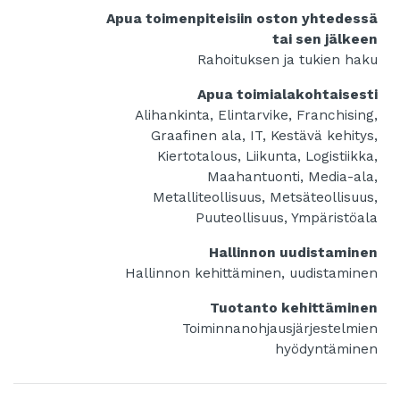
Apua toimenpiteisiin oston yhtedessä
tai sen jälkeen
Rahoituksen ja tukien haku
Apua toimialakohtaisesti
Alihankinta, Elintarvike, Franchising,
Graafinen ala, IT, Kestävä kehitys,
Kiertotalous, Liikunta, Logistiikka,
Maahantuonti, Media-ala,
Metalliteollisuus, Metsäteollisuus,
Puuteollisuus, Ympäristöala
Hallinnon uudistaminen
Hallinnon kehittäminen, uudistaminen
Tuotanto kehittäminen
Toiminnanohjausjärjestelmien
hyödyntäminen