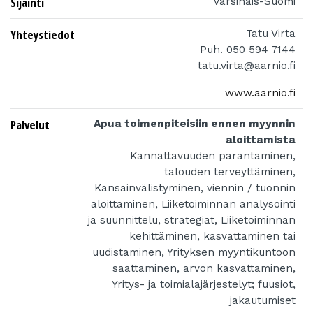
Sijainti
Varsinais-Suomi
Yhteystiedot
Tatu Virta
Puh. 050 594 7144
tatu.virta@aarnio.fi
www.aarnio.fi
Palvelut
Apua toimenpiteisiin ennen myynnin
aloittamista
Kannattavuuden parantaminen,
talouden terveyttäminen,
Kansainvälistyminen, viennin / tuonnin
aloittaminen, Liiketoiminnan analysointi
ja suunnittelu, strategiat, Liiketoiminnan
kehittäminen, kasvattaminen tai
uudistaminen, Yrityksen myyntikuntoon
saattaminen, arvon kasvattaminen,
Yritys- ja toimialajärjestelyt; fuusiot,
jakautumiset